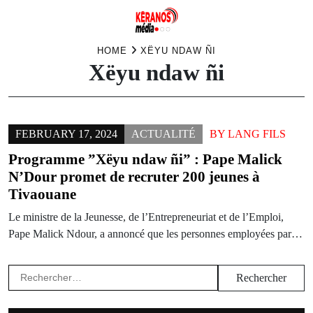
Skip
HOME
XËYU NDAW ÑI
Xëyu ndaw ñi
to
content
FEBRUARY 17, 2024
ACTUALITÉ
BY
LANG FILS
Programme ”Xëyu ndaw ñi” : Pape Malick
N’Dour promet de recruter 200 jeunes à
Tivaouane
Le ministre de la Jeunesse, de l’Entrepreneuriat et de l’Emploi,
Pape Malick Ndour, a annoncé que les personnes employées par…
Rechercher :