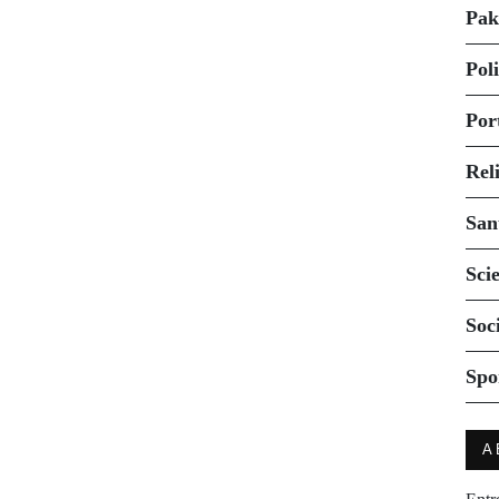
Pak
Pol
Por
Rel
San
Sci
Soc
Spo
A