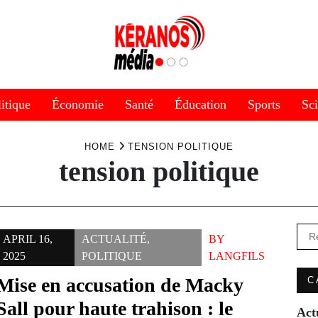
itique
Économie
Santé
Éducation
Sports
Sc
HOME
TENSION POLITIQUE
tension politique
Rec
APRIL 16,
ACTUALITÉ
,
BY
2025
POLITIQUE
LANGFILS
Mise en accusation de Macky
C
Sall pour haute trahison : le
Act