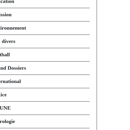
cation
ssion
ironnement
 divers
tball
nd Dossiers
ernational
ice
 UNE
rologie