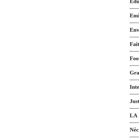
Édu
Emi
Env
Fait
Foo
Gra
Int
Just
LA
Néc