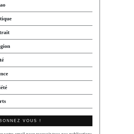
ao
itique
trait
igion
té
ence
iété
rts
BONNEZ VOUS !