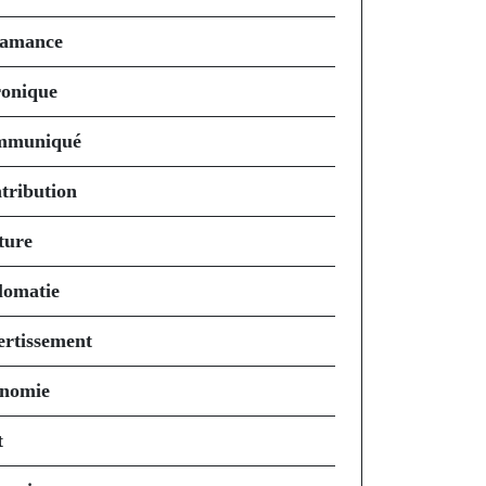
amance
onique
mmuniqué
tribution
ture
lomatie
ertissement
nomie
t