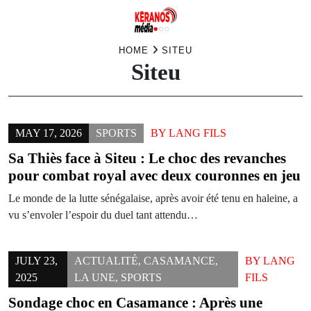
Skip
HOME
SITEU
Siteu
to
content
MAY 17, 2026
SPORTS
BY
LANG FILS
Sa Thiès face à Siteu : Le choc des revanches
pour combat royal avec deux couronnes en jeu
Le monde de la lutte sénégalaise, après avoir été tenu en haleine, a
vu s’envoler l’espoir du duel tant attendu…
JULY 23,
ACTUALITÉ
,
CASAMANCE
,
BY
LANG
2025
LA UNE
,
SPORTS
FILS
Sondage choc en Casamance : Après une