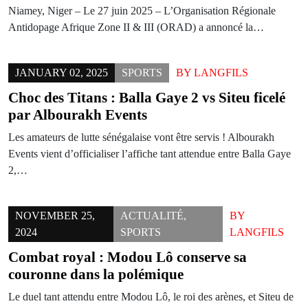
Niamey, Niger – Le 27 juin 2025 – L’Organisation Régionale
Antidopage Afrique Zone II & III (ORAD) a annoncé la…
JANUARY 02, 2025
SPORTS
BY
LANGFILS
Choc des Titans : Balla Gaye 2 vs Siteu ficelé
par Albourakh Events
Les amateurs de lutte sénégalaise vont être servis ! Albourakh
Events vient d’officialiser l’affiche tant attendue entre Balla Gaye
2,…
NOVEMBER 25,
ACTUALITÉ
,
BY
2024
SPORTS
LANGFILS
Combat royal : Modou Lô conserve sa
couronne dans la polémique
Le duel tant attendu entre Modou Lô, le roi des arènes, et Siteu de