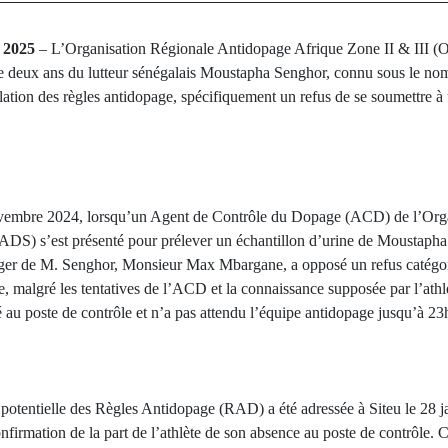
 2025
– L’Organisation Régionale Antidopage Afrique Zone II & III 
e deux ans du lutteur sénégalais Moustapha Senghor, connu sous le n
iolation des règles antidopage, spécifiquement un refus de se soumettre 
ovembre 2024, lorsqu’un Agent de Contrôle du Dopage (ACD) de l’Orga
S) s’est présenté pour prélever un échantillon d’urine de Moustapha
ger de M. Senghor, Monsieur Max Mbargane, a opposé un refus catégor
algré les tentatives de l’ACD et la connaissance supposée par l’athlè
é au poste de contrôle et n’a pas attendu l’équipe antidopage jusqu’à 2
 potentielle des Règles Antidopage (RAD) a été adressée à Siteu le 28 j
irmation de la part de l’athlète de son absence au poste de contrôle. 