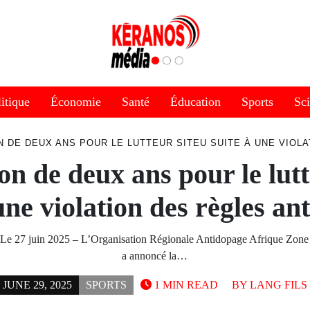
itique
Économie
Santé
Éducation
Sports
Sc
 DE DEUX ANS POUR LE LUTTEUR SITEU SUITE À UNE VIOL
on de deux ans pour le lutt
une violation des règles a
 Le 27 juin 2025 – L’Organisation Régionale Antidopage Afrique Zone
a annoncé la…
JUNE 29, 2025
SPORTS
1 MIN READ
BY
LANG FILS