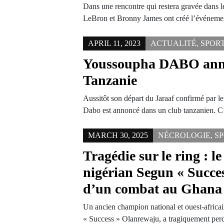
Dans une rencontre qui restera gravée dans 
LeBron et Bronny James ont créé l’événem
APRIL 11, 2023
ACTUALITÉ
,
SPOR
Youssoupha DABO ann
Tanzanie
Aussitôt son départ du Jaraaf confirmé par l
Dabo est annoncé dans un club tanzanien. 
MARCH 30, 2025
NÉCROLOGIE
,
S
Tragédie sur le ring : l
nigérian Segun « Succes
d’un combat au Ghana
Un ancien champion national et ouest-africa
« Success » Olanrewaju, a tragiquement per