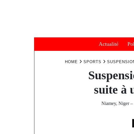
Skip
to
content
Actualité
Pol
HOME
SPORTS
SUSPENSION
Suspensi
suite à 
Niamey, Niger –