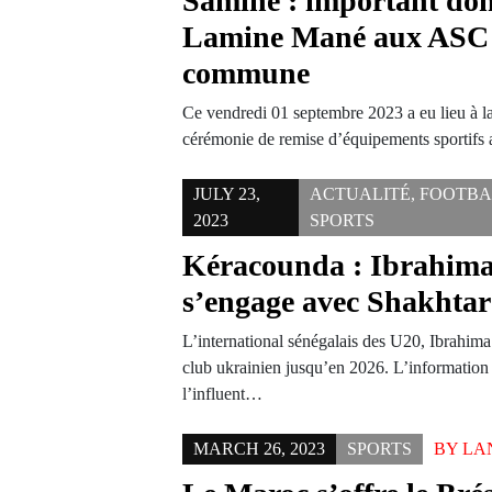
Samine : important do
Lamine Mané aux ASC 
commune
Ce vendredi 01 septembre 2023 a eu lieu à l
cérémonie de remise d’équipements sportif
JULY 23,
ACTUALITÉ
,
FOOTBA
2023
SPORTS
Kéracounda : Ibrahim
s’engage avec Shakhta
L’international sénégalais des U20, Ibrahim
club ukrainien jusqu’en 2026. L’information 
l’influent…
MARCH 26, 2023
SPORTS
BY
LA