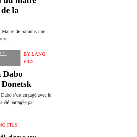
n du maire
de la
a Mairie de Samine, une
s aux…
LL
,
BY
LANG
FILS
a Dabo
r Donetsk
a Dabo s’est engagé avec le
a été partagée par
NG FILS