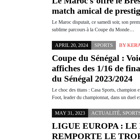
Le Maroc s’offre le Bré
match amical de presti
Le Maroc disputait, ce samedi soir, son pre
sublime parcours à la Coupe du Monde…
APRIL 20, 2024
SPORTS
BY
KER
Coupe du Sénégal : Voic
affiches des 1/16 de fin
du Sénégal 2023/2024
Le choc des titans : Casa Sports, champion en
Foot, leader du championnat, dans un duel 
MAY 31, 2023
ACTUALITÉ
,
SPORT
LIGUE EUROPA : LE
REMPORTE LE TRO