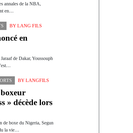
les annales de la NBA,
ent en…
TS
BY
LANG FILS
oncé en
e Jaraaf de Dakar, Youssouph
C’est…
PORTS
BY
LANGFILS
e boxeur
s » décède lors
in de boxe du Nigeria, Segun
du la vie…