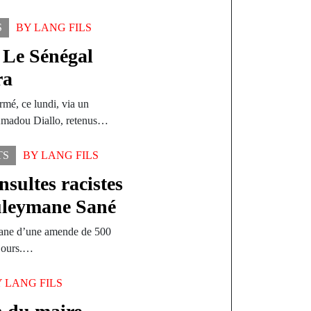
S
BY
LANG FILS
Le Sénégal
ra
rmé, ce lundi, via un
madou Diallo, retenus…
TS
BY
LANG FILS
sultes racistes
ouleymane Sané
Mane d’une amende de 500
 jours.…
Y
LANG FILS