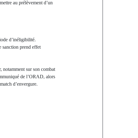
oumettre au prélèvement d’un
de d’inéligibilité.
 sanction prend effet
hor, notamment sur son combat
 communiqué de l’ORAD, alors
e match d’envergure.
st
ne famille
demande de