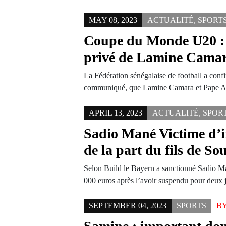
MAY 08, 2023
ACTUALITÉ
,
SPORT
Coupe du Monde U20 : 
privé de Lamine Cama
La Fédération sénégalaise de football a confi
communiqué, que Lamine Camara et Pape A
APRIL 13, 2023
ACTUALITÉ
,
SPOR
Sadio Mané Victime d’in
de la part du fils de S
Selon Build le Bayern a sanctionné Sadio 
000 euros après l’avoir suspendu pour deux
SEPTEMBER 04, 2023
SPORTS
B