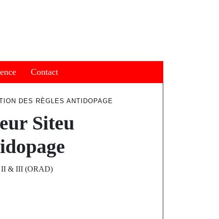
ience
Contact
ATION DES RÈGLES ANTIDOPAGE
eur Siteu
ntidopage
 II & III (ORAD)