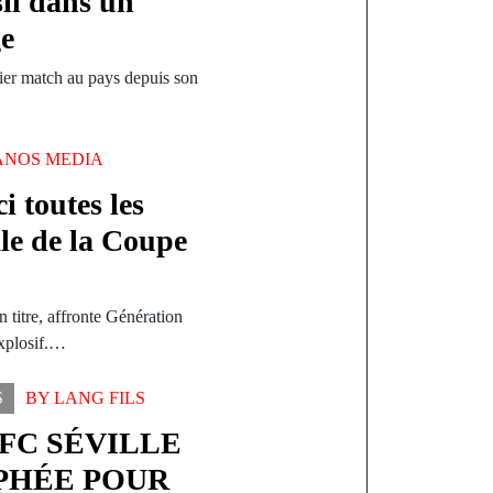
sil dans un
ge
mier match au pays depuis son
ANOS MEDIA
i toutes les
ale de la Coupe
 titre, affronte Génération
explosif.…
S
BY
LANG FILS
 FC SÉVILLE
PHÉE POUR