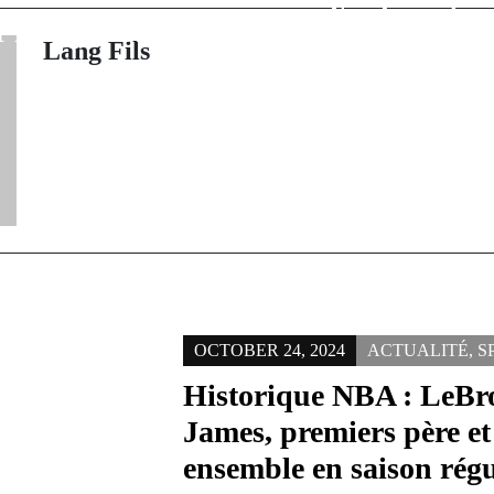
l'aide suite 
r les épreuves
accid
Lang Fils
OCTOBER 24, 2024
ACTUALITÉ
,
S
Historique NBA : LeBr
James, premiers père et 
ensemble en saison régu