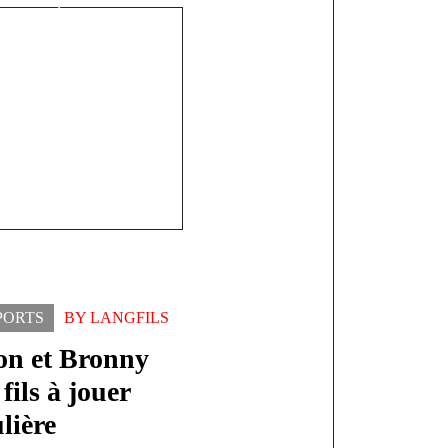
à un grave
ent
PORTS
BY
LANGFILS
on et Bronny
fils à jouer
lière