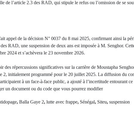
lle de l’article 2.3 des RAD, qui stipule le refus ou l’omission de se s
t appel de la décision N° 0037 du 8 mai 2025, confirmant ainsi la pério
 des RAD, une suspension de deux ans est imposée à M. Senghor. Cette
bre 2024 et s’achèvera le 23 novembre 2026.
oir des répercussions significatives sur la carrière de Moustapha Seng
ye 2, initialement programmé pour le 20 juillet 2025. La diffusion du
rticipaient à un face-à-face public, a ajouté à l’incertitude entourant c
er un document ou du code que vous pourrez modifier
ntidopage
,
Balla Gaye 2
,
lutte avec frappe
,
Sénégal
,
Siteu
,
suspension
Next Po
rev Post
Djidinky : U
réat 2025 à
désespérée 
4 772 candidats