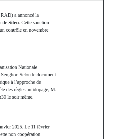
(ORAD) a annoncé la
om de
Siteu
. Cette sanction
à un contrôle en novembre
nisation Nationale
 Senghor. Selon le document
ique à l’approche de
te des règles antidopage, M.
3h30 le soir même.
anvier 2025. Le 11 février
Cette non-coopération