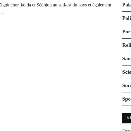
Pak
Ziguinchor, kolda et Sédhiou au sud-est du pays et également
à…
Pol
Por
Rel
San
Sci
Soc
Spo
A