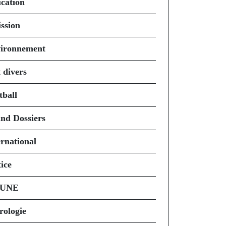
cation
ssion
ironnement
 divers
tball
nd Dossiers
ernational
ice
 UNE
rologie