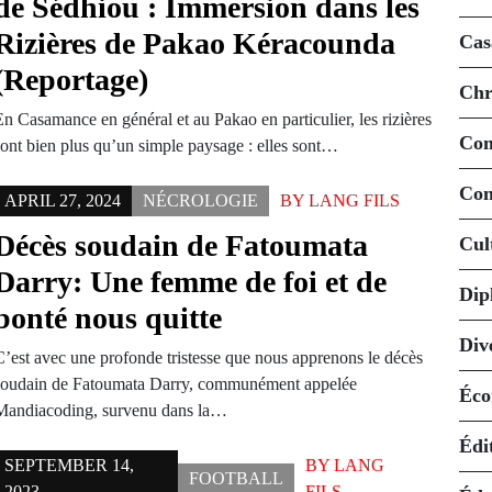
de Sédhiou : Immersion dans les
Rizières de Pakao Kéracounda
Cas
(Reportage)
Chr
n Casamance en général et au Pakao en particulier, les rizières
Co
sont bien plus qu’un simple paysage : elles sont…
Con
APRIL 27, 2024
NÉCROLOGIE
BY
LANG FILS
Décès soudain de Fatoumata
Cul
Darry: Une femme de foi et de
Dip
bonté nous quitte
Div
C’est avec une profonde tristesse que nous apprenons le décès
soudain de Fatoumata Darry, communément appelée
Éco
Mandiacoding, survenu dans la…
Édi
SEPTEMBER 14,
BY
LANG
FOOTBALL
2023
FILS