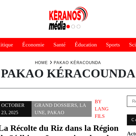
itique
Économie
Santé
Éducation
Sports
Sc
HOME
PAKAO KÉRACOUNDA
PAKAO KÉRACOUNDA
Rec
BY
OCTOBER
GRAND DOSSIERS
,
LA
LANG
23, 2025
UNE
,
PAKAO
FILS
C
La Récolte du Riz dans la Région
Act