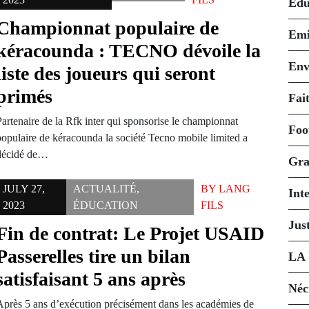
Édu
Championnat populaire de
Emi
kéracounda : TECNO dévoile la
Env
liste des joueurs qui seront
primés
Fait
Partenaire de la Rfk inter qui sponsorise le championnat
Foo
populaire de kéracounda la société Tecno mobile limited a
décidé de…
Gra
JULY 27,
ACTUALITÉ
,
BY
LANG
Int
2023
ÉDUCATION
FILS
Just
Fin de contrat: Le Projet USAID
Passerelles tire un bilan
LA
satisfaisant 5 ans après
Néc
Après 5 ans d’exécution précisément dans les académies de