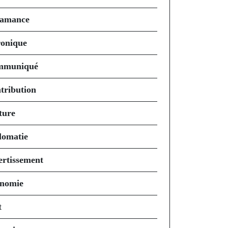
amance
onique
mmuniqué
tribution
ture
lomatie
ertissement
nomie
t