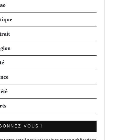
ao
itique
trait
igion
té
ence
iété
rts
BONNEZ VOUS !