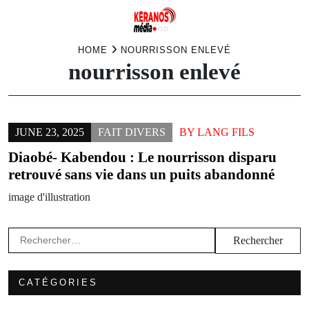
Skip
HOME
NOURRISSON ENLEVÉ
nourrisson enlevé
to
content
JUNE 23, 2025
FAIT DIVERS
BY
LANG FILS
Diaobé- Kabendou : Le nourrisson disparu
retrouvé sans vie dans un puits abandonné
image d'illustration
Rechercher :
CATÉGORIES