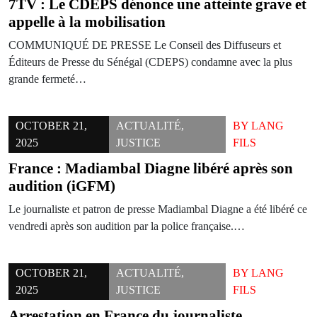
7TV : Le CDEPS dénonce une atteinte grave et
appelle à la mobilisation
COMMUNIQUÉ DE PRESSE Le Conseil des Diffuseurs et
Éditeurs de Presse du Sénégal (CDEPS) condamne avec la plus
grande fermeté…
OCTOBER 21,
ACTUALITÉ
,
BY
LANG
2025
JUSTICE
FILS
France : Madiambal Diagne libéré après son
audition (iGFM)
Le journaliste et patron de presse Madiambal Diagne a été libéré ce
vendredi après son audition par la police française.…
OCTOBER 21,
ACTUALITÉ
,
BY
LANG
2025
JUSTICE
FILS
Arrestation en France du journaliste