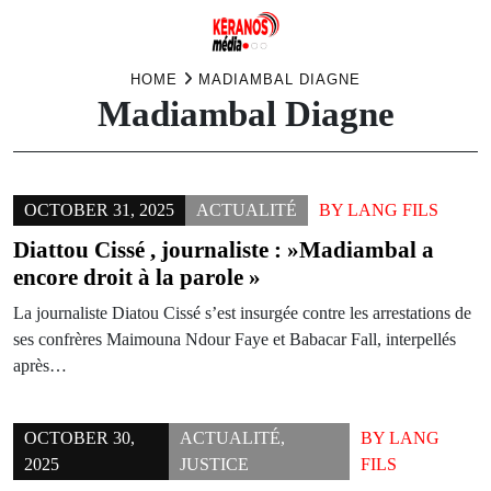
Skip
HOME
MADIAMBAL DIAGNE
Madiambal Diagne
to
content
OCTOBER 31, 2025
ACTUALITÉ
BY
LANG FILS
Diattou Cissé , journaliste : »Madiambal a
encore droit à la parole »
La journaliste Diatou Cissé s’est insurgée contre les arrestations de
ses confrères Maimouna Ndour Faye et Babacar Fall, interpellés
après…
OCTOBER 30,
ACTUALITÉ
,
BY
LANG
2025
JUSTICE
FILS