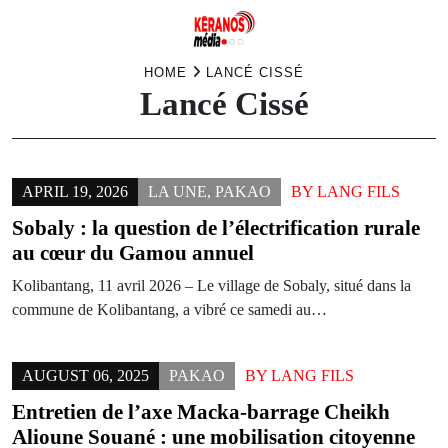
Skip
HOME
LANCÉ CISSÉ
Lancé Cissé
to
content
APRIL 19, 2026
LA UNE
,
PAKAO
BY
LANG FILS
Sobaly : la question de l’électrification rurale
au cœur du Gamou annuel
Kolibantang, 11 avril 2026 – Le village de Sobaly, situé dans la
commune de Kolibantang, a vibré ce samedi au…
AUGUST 06, 2025
PAKAO
BY
LANG FILS
Entretien de l’axe Macka-barrage Cheikh
Alioune Souané : une mobilisation citoyenne