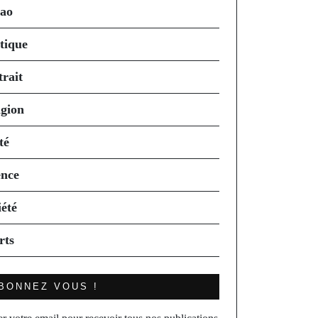
ao
itique
trait
igion
té
ence
iété
rts
BONNEZ VOUS !