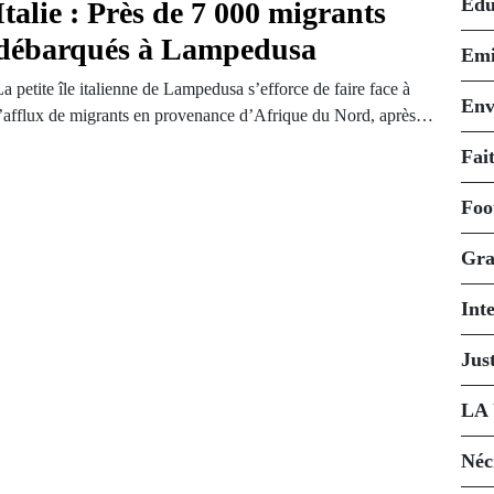
Édu
Italie : Près de 7 000 migrants
débarqués à Lampedusa
Emi
a petite île italienne de Lampedusa s’efforce de faire face à
Env
l’afflux de migrants en provenance d’Afrique du Nord, après…
Fait
Foo
Gra
Int
Just
LA
Néc