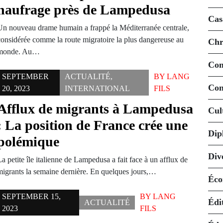
naufrage près de Lampedusa
Cas
Un nouveau drame humain a frappé la Méditerranée centrale,
considérée comme la route migratoire la plus dangereuse au
Chr
monde. Au…
Co
SEPTEMBER
ACTUALITÉ
,
BY
LANG
Con
20, 2023
INTERNATIONAL
FILS
Afflux de migrants à Lampedusa
Cul
: La position de France crée une
Dip
polémique
Div
a petite île italienne de Lampedusa a fait face à un afflux de
migrants la semaine dernière. En quelques jours,…
Éco
SEPTEMBER 15,
BY
LANG
Édi
ACTUALITÉ
2023
FILS