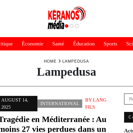
itique
Économie
Santé
Éducation
Sports
Sc
HOME
LAMPEDUSA
Lampedusa
Rec
AUGUST 14,
BY
LANG
INTERNATIONAL
2025
FILS
Tragédie en Méditerranée : Au
C
moins 27 vies perdues dans un
Act