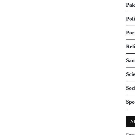
Pak
Pol
Por
Rel
San
Sci
Soc
Spo
A