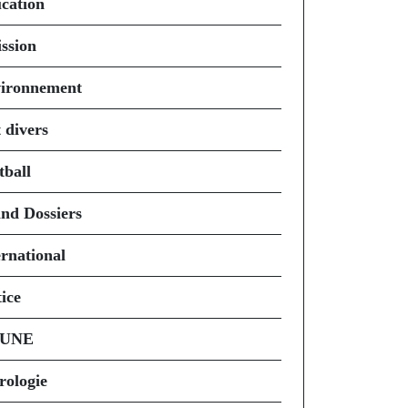
cation
ssion
ironnement
 divers
tball
nd Dossiers
ernational
ice
 UNE
rologie