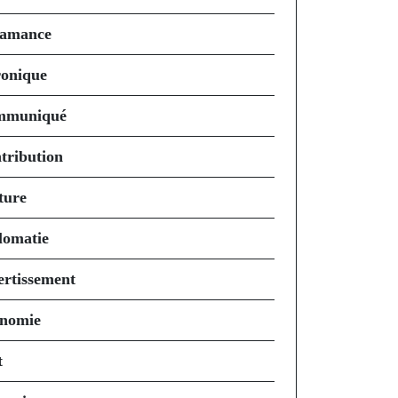
amance
onique
mmuniqué
tribution
ture
lomatie
ertissement
nomie
t