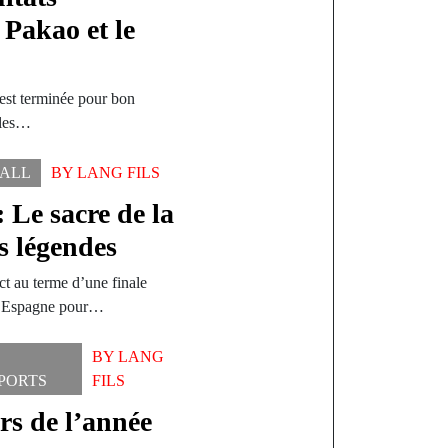
 Pakao et le
 est terminée pour bon
 les…
ALL
BY
LANG FILS
Le sacre de la
s légendes
 au terme d’une finale
 l’Espagne pour…
BY
LANG
PORTS
FILS
rs de l’année