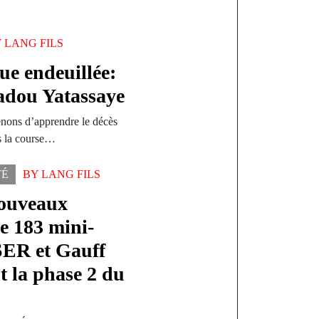
Y
LANG FILS
e endeuillée:
adou Yatassaye
enons d’apprendre le décès
s la course…
TÉ
BY
LANG FILS
nouveaux
de 183 mini-
ASER et Gauff
t la phase 2 du