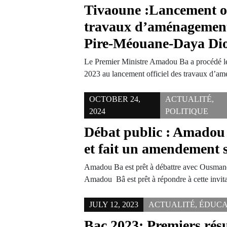
Tivaoune :Lancement of
travaux d’aménagement
Pire-Méouane-Daya Di
Le Premier Ministre Amadou Ba a procédé l
2023 au lancement officiel des travaux d’
OCTOBER 24,
ACTUALITÉ
,
2024
POLITIQUE
Débat public : Amadou 
et fait un amendement s
Amadou Ba est prêt à débattre avec Ousman
Amadou Bâ est prêt à répondre à cette invi
JULY 12, 2023
ACTUALITÉ
,
ÉDUCA
Bac 2023: Premiers résu