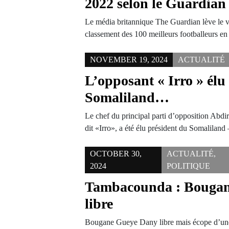
2022 selon le Guardian
Le média britannique The Guardian lève le v
classement des 100 meilleurs footballeurs 
NOVEMBER 19, 2024
ACTUALITÉ
L’opposant « Irro » élu
Somaliland…
Le chef du principal parti d’opposition Ab
dit «Irro», a été élu président du Somalilan
OCTOBER 30,
ACTUALITÉ
,
2024
POLITIQUE
Tambacounda : Bouga
libre
Bougane Gueye Dany libre mais écope d’une 