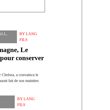
ALL
,
BY
LANG
FILS
emagne, Le
pour conserver
r Chelsea, a convaincu le
rait fait de son maintien
BY
LANG
FILS