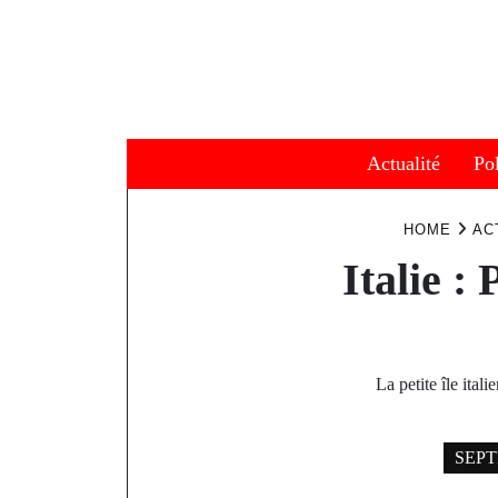
Skip
to
content
Actualité
Pol
HOME
AC
Italie :
La petite île ita
SEPT