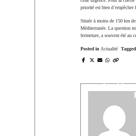
cette urgence. Pour la cheff
priorité est bien d’empêcher l
Située à moins de 150 km des 
Méditerranée. La question mig
fermeture, a souvent été au c
Posted in
Actualité
Tagge
P
Présiden
Abdoulaye 
soutient fi