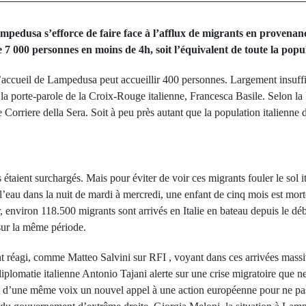
Lampedusa s’efforce de faire face à l’afflux de migrants en proven
e 7 000 personnes en moins de 4h, soit l’équivalent de toute la popul
’accueil de Lampedusa peut accueillir 400 personnes. Largement insuffi
 la porte-parole de la Croix-Rouge italienne, Francesca Basile. Selon la 
 Corriere della Sera. Soit à peu près autant que la population italienne d
s étaient surchargés. Mais pour éviter de voir ces migrants fouler le sol i
l’eau dans la nuit de mardi à mercredi, une enfant de cinq mois est morte
ur, environ 118.500 migrants sont arrivés en Italie en bateau depuis le dé
sur la même période.
ont réagi, comme Matteo Salvini sur RFI , voyant dans ces arrivées massi
 diplomatie italienne Antonio Tajani alerte sur une crise migratoire que n
 d’une même voix un nouvel appel à une action européenne pour ne pas la