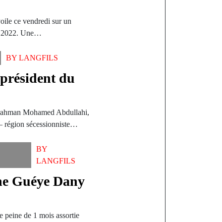
oile ce vendredi sur un
en 2022. Une…
BY
LANGFILS
 président du
dirahman Mohamed Abdullahi,
d – région sécessionniste…
BY
LANGFILS
ne Guéye Dany
peine de 1 mois assortie