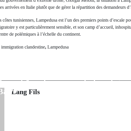
e du gouvernement d’extrême droite, Giorgia Meloni, la situation à Lam
es arrivées en Italie plutôt que de gérer la répartition des demandeurs d
côtes tunisiennes, Lampedusa est l’un des premiers points d’escale pour
ratoire y est particulièrement sensible, et son camp d’accueil, inhospit
entre de polémiques à l’échelle du continent.
d
immigration clandestine
,
Lampedusa
rev Post
Next Po
tielle 2024 :
Guinée : Dou
Daouda Diallo
Nations unies,
nalement Amadou
diplomatique 
Ba ?
économ
Lang Fils