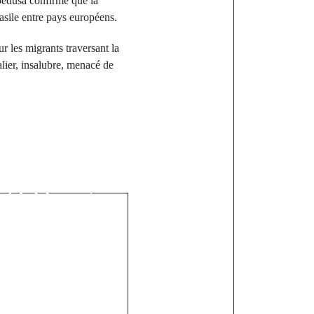
pedusa confirme que la
’asile entre pays européens.
 les migrants traversant la
alier, insalubre, menacé de
st
mbouya aux
 entre coup
et lobbying
ique