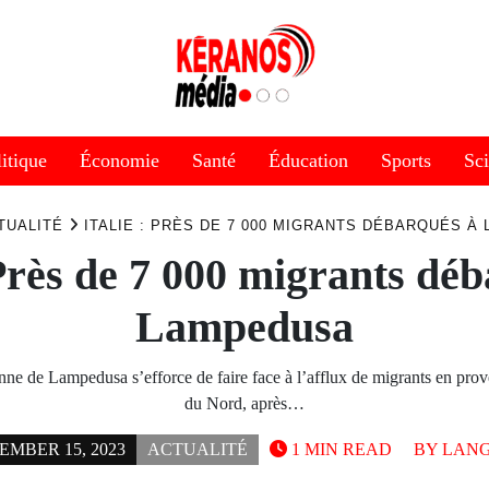
itique
Économie
Santé
Éducation
Sports
Sc
TUALITÉ
ITALIE : PRÈS DE 7 000 MIGRANTS DÉBARQUÉS À
 Près de 7 000 migrants dé
Lampedusa
lienne de Lampedusa s’efforce de faire face à l’afflux de migrants en pr
du Nord, après…
EMBER 15, 2023
ACTUALITÉ
1 MIN READ
BY
LANG