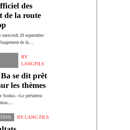
ficiel des
 de la route
op
e mercredi 20 septembre
aménagement de la…
BY
LANGFILS
Ba se dit prêt
ur les thèmes
e Sonko. «Le président
tation.…
TION
BY
LANG FILS
ltats