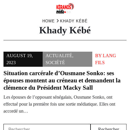
Skip
HOME
KHADY KÉBÉ
Khady Kébé
to
content
AUGUST 19,
ACTUALITÉ
,
BY
LANG
2023
SOCIÉTÉ
FILS
Situation carcérale d’Ousmane Sonko: ses
épouses montent au créneau et demandent la
clémence du Président Macky Sall
Les épouses de l’opposant sénégalais, Ousmane Sonko, ont
effectué pour la première fois une sortie médiatique. Elles ont
accordé un…
Rechercher :