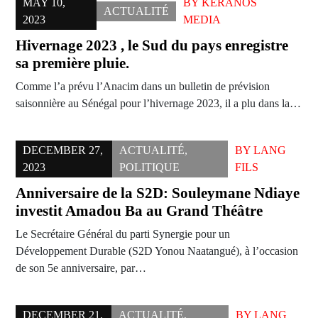
MAY 10,
BY
KERANOS
ACTUALITÉ
2023
MEDIA
Hivernage 2023 , le Sud du pays enregistre
sa première pluie.
Comme l’a prévu l’Anacim dans un bulletin de prévision
saisonnière au Sénégal pour l’hivernage 2023, il a plu dans la…
DECEMBER 27,
ACTUALITÉ
,
BY
LANG
2023
POLITIQUE
FILS
Anniversaire de la S2D: Souleymane Ndiaye
investit Amadou Ba au Grand Théâtre
Le Secrétaire Général du parti Synergie pour un
Développement Durable (S2D Yonou Naatangué), à l’occasion
de son 5e anniversaire, par…
DECEMBER 21,
ACTUALITÉ
,
BY
LANG