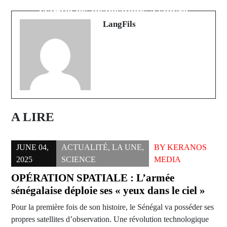
champion en titre, surpris d'entrée
clarifie les dispositions à suivre
LangFils
A LIRE
JUNE 04,
ACTUALITÉ
,
LA UNE
,
BY
KERANOS
2025
SCIENCE
MEDIA
OPÉRATION SPATIALE : L’armée
sénégalaise déploie ses « yeux dans le ciel »
Pour la première fois de son histoire, le Sénégal va posséder ses
propres satellites d’observation. Une révolution technologique