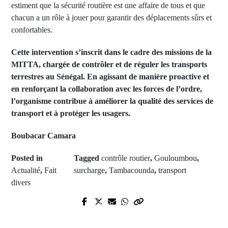
estiment que la sécurité routière est une affaire de tous et que
chacun a un rôle à jouer pour garantir des déplacements sûrs et
confortables.
Cette intervention s’inscrit dans le cadre des missions de la
MITTA, chargée de contrôler et de réguler les transports
terrestres au Sénégal. En agissant de manière proactive et
en renforçant la collaboration avec les forces de l’ordre,
l’organisme contribue à améliorer la qualité des services de
transport et à protéger les usagers.
Boubacar Camara
Posted in
Tagged
contrôle routier
,
Gouloumbou
,
Actualité
,
Fait
surcharge
,
Tambacounda
,
transport
divers
Prev Post
Next Post
Zone 1 de Sédhiou : Jules Counda,
Législatives anticipées : La DGE