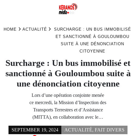
Skip
to
HOME
ACTUALITÉ
SURCHARGE : UN BUS IMMOBILISÉ
content
ET SANCTIONNÉ À GOULOUMBOU
SUITE À UNE DÉNONCIATION
CITOYENNE
Surcharge : Un bus immobilisé et
sanctionné à Gouloumbou suite à
une dénonciation citoyenne
Lors d’une opération conjointe menée
ce mercredi, la Mission d’Inspection des
Transports Terrestres et d’Assistance
(MITTA), en collaboration avec le…
SEPTEMBER 19, 2024
ACTUALITÉ
,
FAIT DIVERS