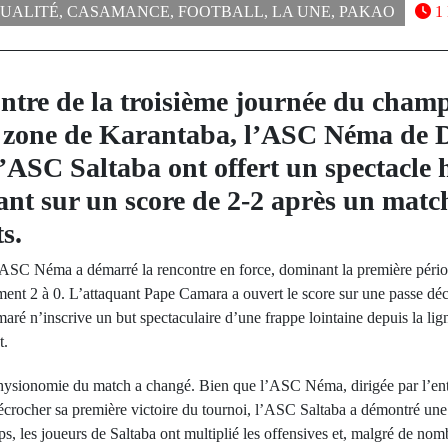
UALITÉ
,
CASAMANCE
,
FOOTBALL
,
LA UNE
,
PAKAO
1
ntre de la troisième journée du cham
a zone de Karantaba, l’ASC Néma de 
ASC Saltaba ont offert un spectacle 
tant sur un score de 2-2 après un matc
s.
 l’ASC Néma a démarré la rencontre en force, dominant la première pério
ment 2 à 0. L’attaquant Pape Camara a ouvert le score sur une passe dé
aré n’inscrive un but spectaculaire d’une frappe lointaine depuis la lign
t.
 physionomie du match a changé. Bien que l’ASC Néma, dirigée par l’entr
crocher sa première victoire du tournoi, l’ASC Saltaba a démontré une d
, les joueurs de Saltaba ont multiplié les offensives et, malgré de no