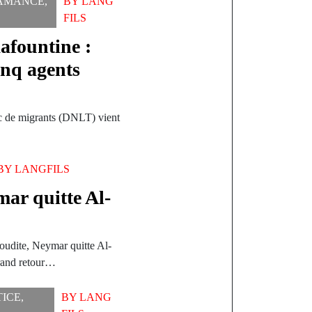
AMANCE
,
BY
LANG
FILS
Kafountine :
inq agents
fic de migrants (DNLT) vient
BY
LANGFILS
ar quitte Al-
aoudite, Neymar quitte Al-
 grand retour…
TICE
,
BY
LANG