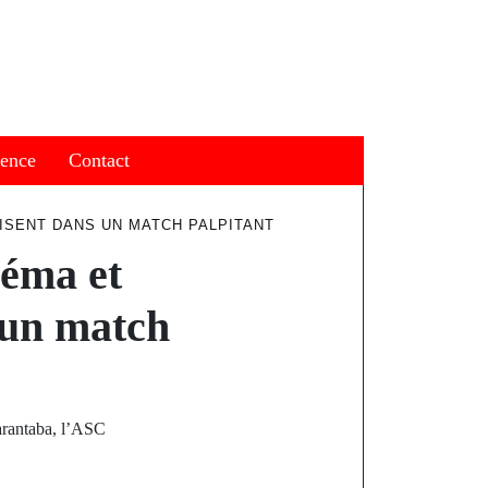
ience
Contact
LISENT DANS UN MATCH PALPITANT
Néma et
 un match
arantaba, l’ASC