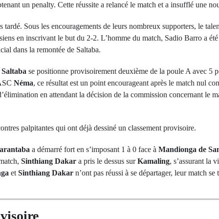
obtenant un penalty. Cette réussite a relancé le match et a insufflé une no
pas tardé. Sous les encouragements de leurs nombreux supporters, le tal
siens en inscrivant le but du 2-2. L’homme du match, Sadio Barro a été
ucial dans la remontée de Saltaba.
C
Saltaba
se positionne provisoirement deuxième de la poule A avec 5 p
’ASC
Néma
, ce résultat est un point encourageant après le match nul co
’élimination en attendant la décision de la commission concernant le ma
ntres palpitantes qui ont déjà dessiné un classement provisoire.
arantaba
a démarré fort en s’imposant 1 à 0 face à
Mandionga de S
 match,
Sinthiang Dakar
a pris le dessus sur
Kamaling
, s’assurant la v
nga
et
Sinthiang Dakar
n’ont pas réussi à se départager, leur match se 
visoire