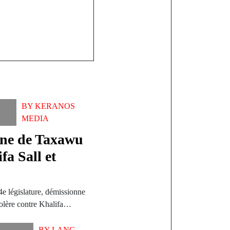
BY
KERANOS
MEDIA
ne de Taxawu
fa Sall et
e législature, démissionne
olère contre Khalifa…
BY
LANG