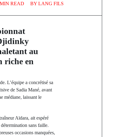
 MIN READ
BY
LANG FILS
pionnat
Djidinky
haletant au
h riche en
de. L’équipe a concrétisé sa
cisive de Sadia Mané, avant
e médiane, laissant le
aîneur Aïdara, ait espéré
étermination sans faille.
mbreuses occasions manquées,