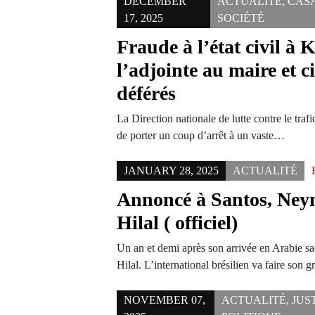
DECEMBER
ACTUALITÉ
,
CAS
17, 2025
SOCIÉTÉ
Fraude à l’état civil à 
l’adjointe au maire et c
déférés
La Direction nationale de lutte contre le tra
de porter un coup d’arrêt à un vaste…
JANUARY 28, 2025
ACTUALITÉ
Annoncé à Santos, Neym
Hilal ( officiel)
Un an et demi après son arrivée en Arabie s
Hilal. L’international brésilien va faire son
NOVEMBER 07,
ACTUALITÉ
,
JUS