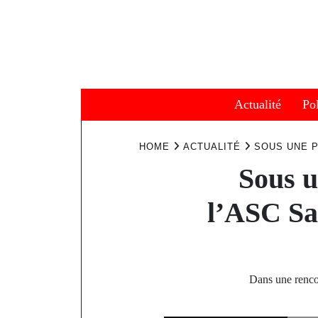
Skip
to
content
Actualité
Pol
HOME
ACTUALITÉ
SOUS UNE P
Sous u
l’ASC Sa
Dans une renco