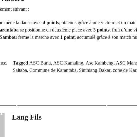
sement suivant :
ar
mène la danse avec
4 points
, obtenus grâce à une victoire et un matc
arantaba
se positionne en deuxième place avec
3 points
, fruit d’une v
 Sambou
ferme la marche avec
1 point
, accumulé grâce à son match nu
nce
,
Tagged
ASC Baria
,
ASC Kamaling
,
Asc Kambeng
,
ASC Mand
Saltaba
,
Commune de Karantaba
,
Sinthiang Dakar
,
zone de Kar
Next Po
rev Post
Le Sénégal 
Bayern: "C'est
l'autonomie et à
r un prêt avec
africaine 
n d'achat
souveraineté 
Lang Fils