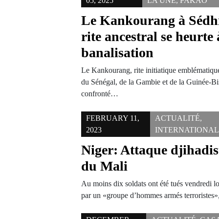
05, 2025
LA UNE
,
PAKAO
Le Kankourang à Sédh
rite ancestral se heurte 
banalisation
Le Kankourang, rite initiatique emblématiq
du Sénégal, de la Gambie et de la Guinée-Bi
confronté…
FEBRUARY 11,
ACTUALITÉ
,
2023
INTERNATIONA
Niger: Attaque djihadist
du Mali
Au moins dix soldats ont été tués vendredi 
par un «groupe d’hommes armés terroristes»