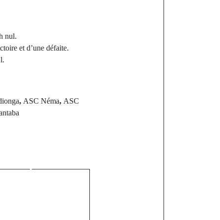
h nul.
ictoire et d’une défaite.
l.
ionga
,
ASC Néma
,
ASC
antaba
st
appelle à
 la solidarité
pour la
alimentaire