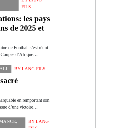
FILS
tions: les pays
ons de 2025 et
ine de Football s’est réuni
des Coupes d’Afrique…
ALL
BY
LANG FILS
sacré
arquable en remportant son
issue d’une victoire…
MANCE
,
BY
LANG