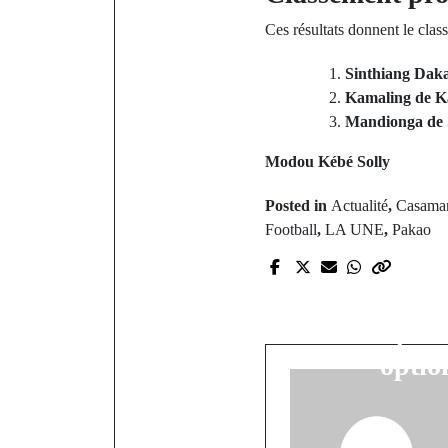
Ces résultats donnent le clas
Sinthiang Dak
Kamaling de K
Mandionga de
Modou Kébé Solly
Posted in
Actualité
,
Casama
Football
,
LA UNE
,
Pakao
P
Jackson au 
fait " pou
optio