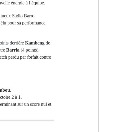
uvelle énergie à l’équipe.
entueux Sadio Barro,
 élu pour sa performance
oints derrière
Kambeng
de
ntre
Barria
(4 points).
tch perdu par forfait contre
ambou
.
ictoire 2 à 1.
terminant sur un score nul et