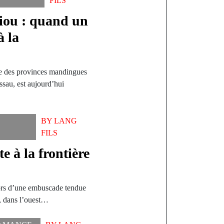
FILS
iou : quand un
à la
ue des provinces mandingues
ssau, est aujourd’hui
BY
LANG
L
FILS
e à la frontière
lors d’une embuscade tendue
, dans l’ouest…