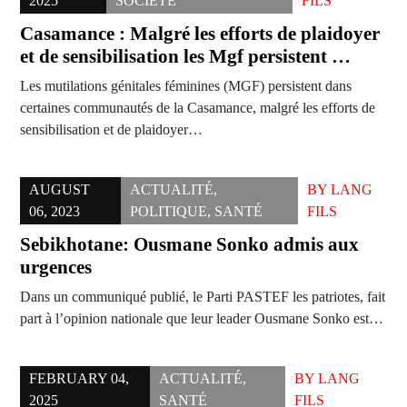
2025
SOCIÉTÉ
FILS
Casamance : Malgré les efforts de plaidoyer
et de sensibilisation les Mgf persistent …
Les mutilations génitales féminines (MGF) persistent dans
certaines communautés de la Casamance, malgré les efforts de
sensibilisation et de plaidoyer…
AUGUST
ACTUALITÉ
,
BY
LANG
06, 2023
POLITIQUE
,
SANTÉ
FILS
Sebikhotane: Ousmane Sonko admis aux
urgences
Dans un communiqué publié, le Parti PASTEF les patriotes, fait
part à l’opinion nationale que leur leader Ousmane Sonko est…
FEBRUARY 04,
ACTUALITÉ
,
BY
LANG
2025
SANTÉ
FILS