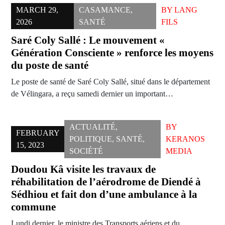
MARCH 29,
CASAMANCE
,
BY
LANG
2026
SANTÉ
FILS
Saré Coly Sallé : Le mouvement «
Génération Consciente » renforce les moyens
du poste de santé
Le poste de santé de Saré Coly Sallé, situé dans le département
de Vélingara, a reçu samedi dernier un important…
ACTUALITÉ
,
BY
FEBRUARY
POLITIQUE
,
SANTÉ
,
KERANOS
15, 2023
SOCIÉTÉ
MEDIA
Doudou Kâ visite les travaux de
réhabilitation de l’aérodrome de Diendé à
Sédhiou et fait don d’une ambulance à la
commune
Lundi dernier, le ministre des Transports aériens et du