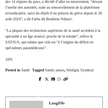
des 14 régions du pays, a décidé d’aller en mouvement, “devant
l’inertie des autorités, suite au renouvellement de la plateforme
revendicative, suivi du dépôt d’un préavis de grève depuis le 30
août 2024”, a dit Farba dit Ibrahima Ndiaye.
“La plupart des techniciens supérieurs de la santé accèdent à la
spécialité à un âge avancé, proche de la retraite”, relève le
SATSUS, qui estime que cela est “à l’origine du déficit en
spécialistes paramédicaux”.
APS
Posted in
Santé
Tagged
Santé
,
satsus
,
Sénégal
,
Syndicat
Prev Post
Next Post
Violences électorale : « les auteurs
Les Autoroutes de l'Eau : un pilier
répondront de leurs actes quelle que
du développement durable du
soit leur appartenance
Sénégal"
LangFils