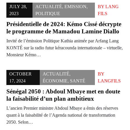
JULY 28,
ACTUALITÉ
,
EMISSION
,
BY
LANG
2023
POLITIQUE
FILS
Présidentielle de 2024: Kémo Cissé décrypte
le programme de Mamadou Lamine Diallo
Invité de l’émission Politique Kathia animée par Arfang Lang
KONTÉ sur la radio futur kéracounda internationale – virtuelle,
Monsieur Kémo…
OCTOBER
ACTUALITÉ
,
BY
17, 2024
ÉCONOMIE
,
SANTÉ
LANGFILS
Sénégal 2050 : Abdoul Mbaye met en doute
la faisabilité d’un plan ambitieux
L’ancien Premier ministre Abdoul Mbaye a émis des réserves
quant à la faisabilité de l’Agenda national de transformation
2050. Selon…