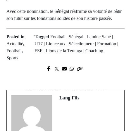
Avec cette nomination, le Sénégal réaffirme sa volonté de bâtir
son futur sur les fondations solides de son histoire passée.
Posted in
Tagged
Football | Sénégal | Lamine Sané |
Actualité
,
U17 | Lionceaux | Sélectionneur | Formation |
Football
,
FSF | Lions de la Teranga | Coaching
Sports
Prev Post
Next Post
Santé, éducation et infrastructures :
Le Pakao en deuil, Mère
Les grandes annonces au cœur du
Mandioutou Diop s'en est allée
Gamou de Pakao Diareng
Lang Fils