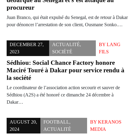
débarqué au Sénégal et s’est attaqué au
procureur
Juan Branco, qui était expulsé du Senegal, est de retour à Dakar
pour dénoncer l’arrestation de son client, Ousmane Sonko.…
DECEMBER 27,
ACTUALITÉ
,
BY
LANG
2023
SOCIÉTÉ
FILS
Sédhiou: Social Chance Factory honore
Maciré Touré à Dakar pour service rendu à
la société
Le coordinateur de l’association action secourir et sauver de
Sédhiou (A2S) a été honoré ce dimanche 24 décembre à
Dakar…
AUGUST 20,
FOOTBALL
,
BY
KERANOS
2024
ACTUALITÉ
MEDIA