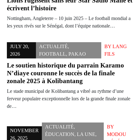
Lions rugissent sans leur Star Sadio Mané et
écrivent l’histoire
Nottingham, Angleterre – 10 juin 2025 – Le football mondial a
les yeux rivés sur le Sénégal, dont l’équipe nationale…
JULY 20,
ACTUALITÉ
,
BY
LANG
2026
FOOTBALL
,
PAKAO
FILS
Le soutien historique du parrain Karamo
N’diaye couronne le succès de la finale
zonale 2025 à Kolibantang
Le stade municipal de Kolibantang a vibré au rythme d’une
ferveur populaire exceptionnelle lors de la grande finale zonale
de…
ACTUALITÉ
,
BY
NOVEMBER
ÉDUCATION
,
LA UNE
,
MODOU
26, 2025