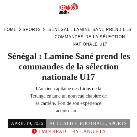
Skip
to
HOME
SPORTS
SÉNÉGAL : LAMINE SANÉ PREND LES
content
COMMANDES DE LA SÉLECTION
NATIONALE U17
Sénégal : Lamine Sané prend les
commandes de la sélection
nationale U17
L’ancien capitaine des Lions de la
Teranga entame un nouveau chapitre de
sa carrière. Fort de son expérience
acquise au…
APRIL 19, 2026
ACTUALITÉ
,
FOOTBALL
,
SPORTS
1 MIN READ
BY
LANG FILS