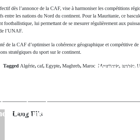
ffectif dès l’annonce de la CAF, vise à harmoniser les compétitions régio
ifs entre les nations du Nord du continent. Pour la Mauritanie, ce basc
 footballistique, lui permettant de se mesurer régulièrement aux puiss
s de l’UNAF.
lonté de la CAF d’optimiser la cohérence géographique et compétitive de
ons stratégiques du sport sur le continent.
Next Po
Désenclavem
Tagged
Algérie
,
caf
,
Egypte
,
Maghreb
,
Maroc
,
Mauritanie
,
tunisie
,
U
rev Post
Casamance : L
des Daaras à
Bassirou Di
: Un pas décisif
lance les travau
dernisation de
Sandiniéry – 
ment coranique
Lang Fils
booster l’intég
région