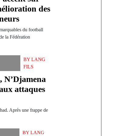
mélioration des
nneurs
emarquables du football
 de la Fédération
BY
LANG
FILS
é, N’Djamena
 aux attaques
chad. Après une frappe de
BY
LANG