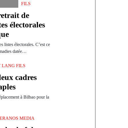
FILS
retrait de
s électorales
que
 listes électorales. C’est ce
Almadies datée…
Y
LANG FILS
deux cadres
aples
éplacement à Bilbao pour la
ERANOS MEDIA