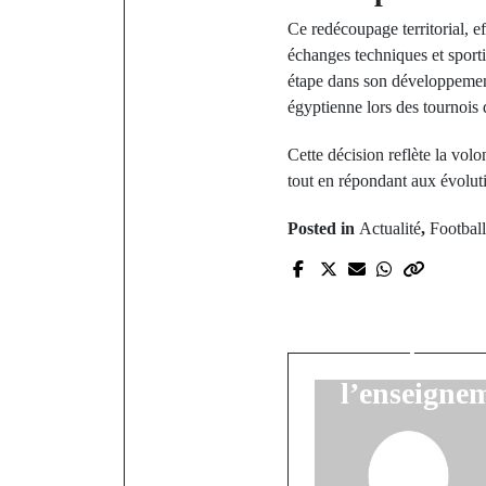
Ce redécoupage territorial, e
échanges techniques et sport
étape dans son développement
égyptienne lors des tournoi
Cette décision reflète la vo
tout en répondant aux évoluti
Posted in
Actualité
,
Football
P
Assises 
Kolibantang 
vers la mo
l’enseigne