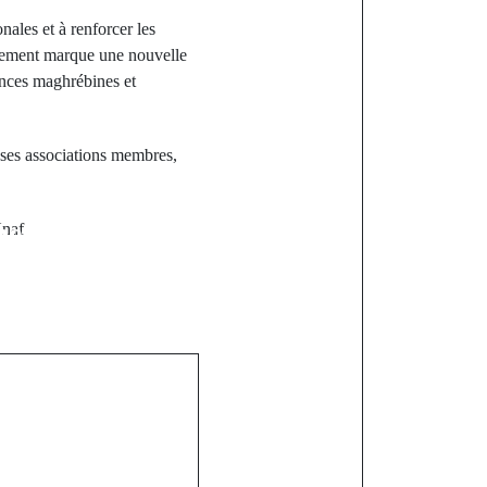
nales et à renforcer les
ulement marque une nouvelle
ances maghrébines et
 ses associations membres,
st
ent de la
naf
e Président
omaye Faye
x de la route
Tanaff pour
ration sous-
ale