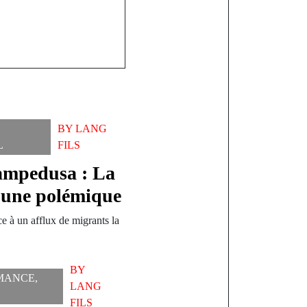
BY
LANG
L
FILS
Lampedusa : La
e une polémique
ce à un afflux de migrants la
BY
MANCE
,
LANG
FILS