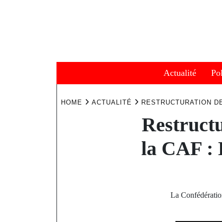
Skip
to
content
Actualité
Pol
HOME
ACTUALITÉ
RESTRUCTURATION DE
Restructu
la CAF : 
La Confédératio