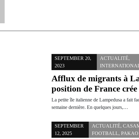
SEPTEMBER 20,
ACTUALITÉ
,
2023
INTERNATIONA
Afflux de migrants à 
position de France cré
La petite île italienne de Lampedusa a fait fa
semaine dernière. En quelques jours,…
SEPTEMBER
ACTUALITÉ
,
CASA
12, 2025
FOOTBALL
,
PAKAO