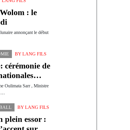
Y
LANG FILS
 Wolom : le
di
lunaire annonçant le début
MIE
BY
LANG FILS
e: cérémonie de
 nationales…
e Oulimata Sarr , Ministre
n,…
BALL
BY
LANG FILS
n plein essor :
’accent sur