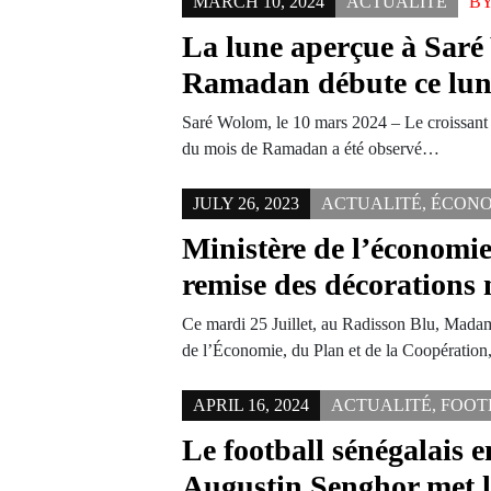
MARCH 10, 2024
ACTUALITÉ
B
La lune aperçue à Saré
Ramadan débute ce lun
Saré Wolom, le 10 mars 2024 – Le croissant 
du mois de Ramadan a été observé…
JULY 26, 2023
ACTUALITÉ
,
ÉCONO
Ministère de l’économi
remise des décorations
Ce mardi 25 Juillet, au Radisson Blu, Madam
de l’Économie, du Plan et de la Coopératio
APRIL 16, 2024
ACTUALITÉ
,
FOOT
Le football sénégalais e
Augustin Senghor met l