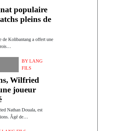
nat populaire
atchs pleins de
e de Kolibantang a offert une
Trois…
BY
LANG
FILS
s, Wilfried
une joueur
é
fried Nathan Douala, est
ations. Âgé de…