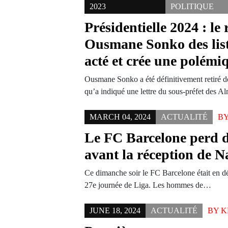
2023
POLITIQUE
Présidentielle 2024 : le 
Ousmane Sonko des liste
acté et crée une polémi
Ousmane Sonko a été définitivement retiré des
qu’a indiqué une lettre du sous-préfet des 
MARCH 04, 2024
ACTUALITÉ
B
Le FC Barcelone perd 
avant la réception de N
Ce dimanche soir le FC Barcelone était en d
27e journée de Liga. Les hommes de…
JUNE 18, 2024
ACTUALITÉ
BY
K