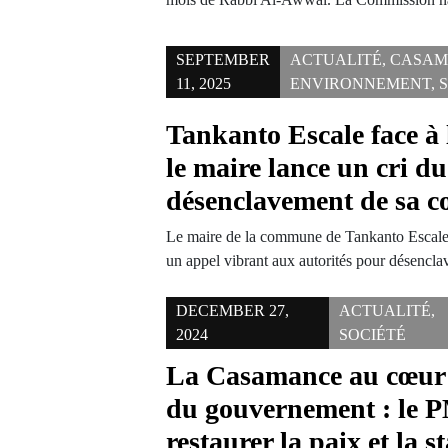
SEPTEMBER
ACTUALITÉ
,
CASAM
11, 2025
ENVIRONNEMENT
,
Tankanto Escale face à 
le maire lance un cri d
désenclavement de sa
Le maire de la commune de Tankanto Escale
un appel vibrant aux autorités pour désencl
DECEMBER 27,
ACTUALITÉ
,
2024
SOCIÉTÉ
La Casamance au cœur d
du gouvernement : le P
restaurer la paix et la st