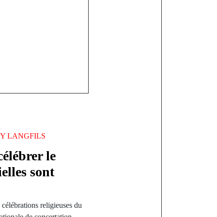
BY
LANGFILS
élébrer le
elles sont
 célébrations religieuses du
tionale de concertation…