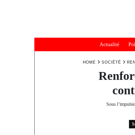
Skip
to
content
Actualité
Pol
HOME
SOCIÉTÉ
REN
Renfor
cont
Sous l’impulsi
M