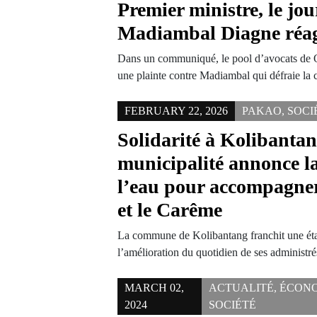
Premier ministre, le jou
Madiambal Diagne réag
Dans un communiqué, le pool d’avocats de
une plainte contre Madiambal qui défraie la
FEBRUARY 22, 2026
PAKAO
,
SOCI
Solidarité à Kolibantan
municipalité annonce la
l’eau pour accompagne
et le Carême
La commune de Kolibantang franchit une éta
l’amélioration du quotidien de ses administr
MARCH 02,
ACTUALITÉ
,
ÉCON
2024
SOCIÉTÉ