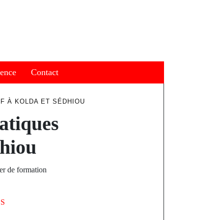
ience
Contact
F À KOLDA ET SÉDHIOU
atiques
dhiou
er de formation
LS