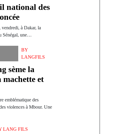
l national des
oncée
vendredi, à Dakar, la
du Sénégal, une…
BY
LANGFILS
g sème la
la machette et
ure emblématique des
 des violences à Mbour. Une
Y
LANG FILS