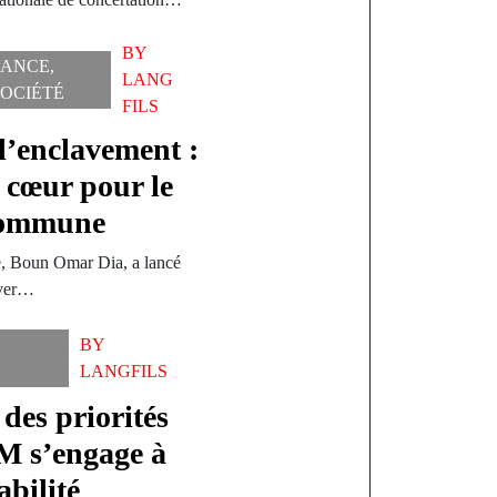
BY
ANCE
,
LANG
SOCIÉTÉ
FILS
l’enclavement :
u cœur pour le
 commune
, Boun Omar Dia, a lancé
aver…
BY
LANGFILS
es priorités
M s’engage à
abilité