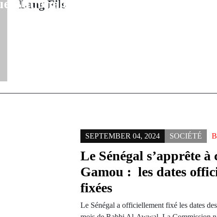
e Nationale
Lang Fils
SEPTEMBER 04, 2024
SOCIÉTÉ
Le Sénégal s’apprête à c
Gamou : les dates offici
fixées
Le Sénégal a officiellement fixé les dates des
mois de Rabbi Al-Awwal. La Commission na