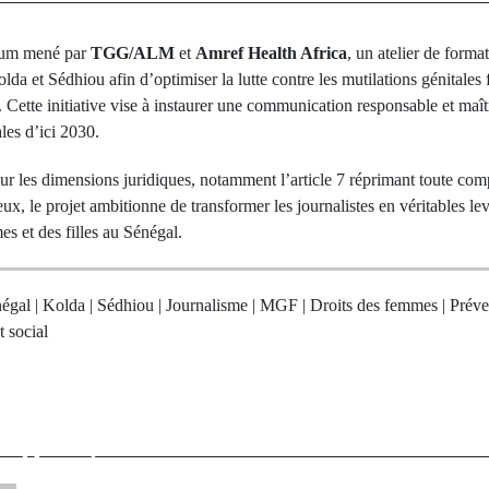
tium mené par
TGG/ALM
et
Amref Health Africa
, un atelier de forma
olda et Sédhiou afin d’optimiser la lutte contre les mutilations génitale
. Cette initiative vise à instaurer une communication responsable et maît
les d’ici 2030.
 sur les dimensions juridiques, notamment l’article 7 réprimant toute co
eux, le projet ambitionne de transformer les journalistes en véritables le
es et des filles au Sénégal.
égal | Kolda | Sédhiou | Journalisme | MGF | Droits des femmes | Préven
 social
rev Post
Next Po
Diallo succède
Municipales en
ment à Mayacine
étudiante de 
a Direction
Maire dès le p