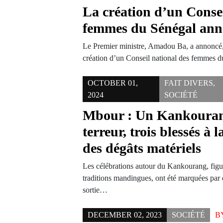
La création d’un Consei
femmes du Sénégal ann
Le Premier ministre, Amadou Ba, a annoncé, 
création d’un Conseil national des femmes 
OCTOBER 01,
FAIT DIVERS
,
2024
SOCIÉTÉ
Mbour : Un Kankouran
terreur, trois blessés à 
des dégâts matériels
Les célébrations autour du Kankourang, fig
traditions mandingues, ont été marquées par
sortie…
DECEMBER 02, 2023
SOCIÉTÉ
B