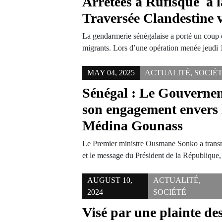
Arrêtées à Rufisque à l
Traversée Clandestine 
La gendarmerie sénégalaise a porté un coup d
migrants. Lors d’une opération menée jeud
MAY 04, 2025
ACTUALITÉ
,
SOCIÉ
Sénégal : Le Gouvernem
son engagement envers 
Médina Gounass
Le Premier ministre Ousmane Sonko a transmi
et le message du Président de la Républiq
AUGUST 10,
ACTUALITÉ
,
2024
SOCIÉTÉ
Visé par une plainte de