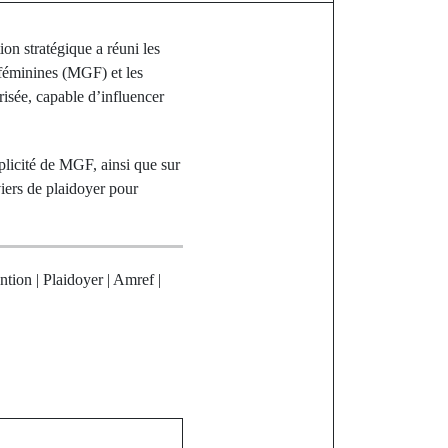
tion stratégique a réuni les
s féminines (MGF) et les
risée, capable d’influencer
mplicité de MGF, ainsi que sur
viers de plaidoyer pour
tion | Plaidoyer | Amref |
st
 France : Une
21 ans élue
remier tour