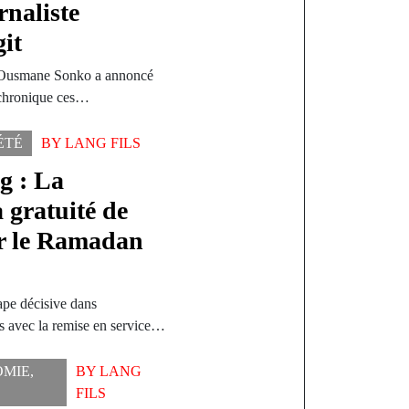
rnaliste
it
 Ousmane Sonko a annoncé
 chronique ces…
ÉTÉ
BY
LANG FILS
g : La
 gratuité de
r le Ramadan
pe décisive dans
és avec la remise en service…
OMIE
,
BY
LANG
FILS