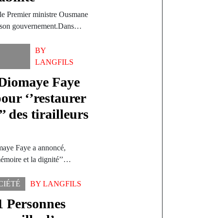
, le Premier ministre Ousmane
de son gouvernement.Dans…
BY
LANGFILS
 Diomaye Faye
our ‘’restaurer
’ des tirailleurs
omaye Faye a annoncé,
émoire et la dignité’’…
CIÉTÉ
BY
LANGFILS
41 Personnes