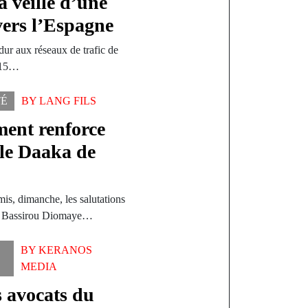
a veille d’une
vers l’Espagne
ur aux réseaux de trafic de
i 15…
TÉ
BY
LANG FILS
ent renforce
le Daaka de
s, dimanche, les salutations
ue, Bassirou Diomaye…
BY
KERANOS
MEDIA
s avocats du