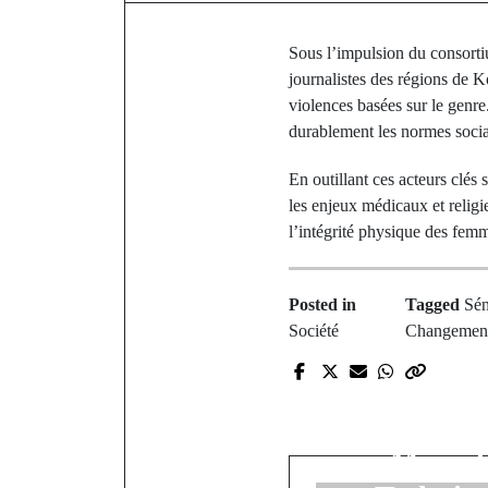
Sous l’impulsion du consor
journalistes des régions de K
violences basées sur le genre
durablement les normes socia
En outillant ces acteurs clés
les enjeux médicaux et religi
l’intégrité physique des femm
Posted in
Tagged
Sén
Société
Changement
P
Souleymane 
officielle
Mar à l