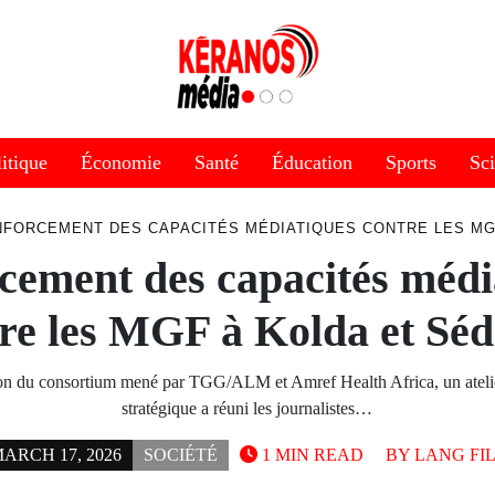
itique
Économie
Santé
Éducation
Sports
Sc
FORCEMENT DES CAPACITÉS MÉDIATIQUES CONTRE LES MG
cement des capacités médi
re les MGF à Kolda et Sé
on du consortium mené par TGG/ALM et Amref Health Africa, un ateli
stratégique a réuni les journalistes…
ARCH 17, 2026
SOCIÉTÉ
1 MIN READ
BY
LANG FI