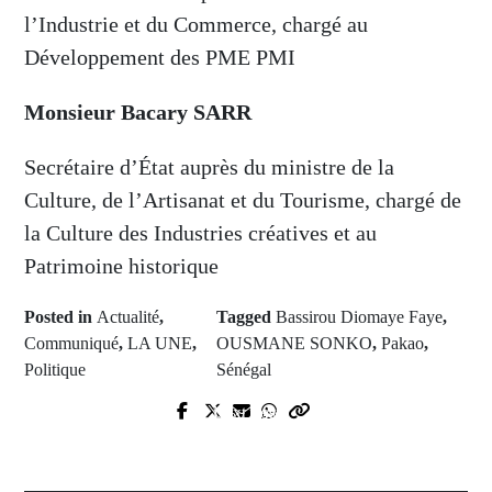
l’Industrie et du Commerce, chargé au
Développement des PME PMI
Monsieur Bacary SARR
Secrétaire d’État auprès du ministre de la
Culture, de l’Artisanat et du Tourisme, chargé de
la Culture des Industries créatives et au
Patrimoine historique
Posted in
Actualité
,
Tagged
Bassirou Diomaye Faye
,
Communiqué
,
LA UNE
,
OUSMANE SONKO
,
Pakao
,
Politique
Sénégal
Next Post
Prev Post
L'or pour le judoka Mbagnick
Libération de six routiers sénégalais
Ndiaye à l'African Open, un pas
enlevés au Mali