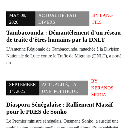
MAY 08,
ACTUALITÉ
,
FAIT
BY
LANG
2026
DIVERS
FILS
Tambacounda : Démantèlement d’un réseau
de traite d’êtres humains par la DNLT
L’Antenne Régionale de Tambacounda, rattachée à la Division
Nationale de Lutte contre le Trafic de Migrants (DNLT), a porté
un…
BY
SEPTEMBER
ACTUALITÉ
,
LA
KERANOS
14, 2025
UNE
,
POLITIQUE
MEDIA
Diaspora Sénégalaise : Ralliement Massif
pour le PRES de Sonko
Le Premier ministre sénégalais, Ousmane Sonko, a suscité une
mobilisation exceptionnelle et un accueil digne d’une célébrité