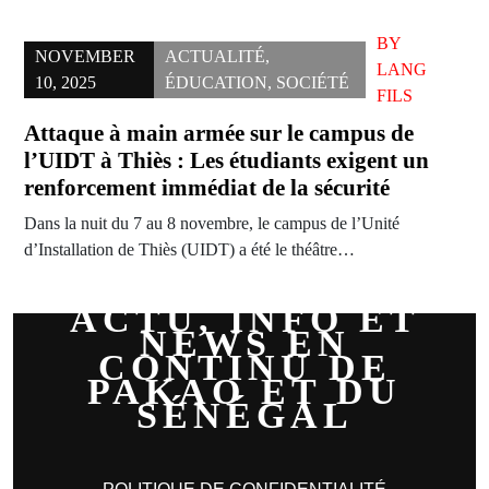
BY
NOVEMBER
ACTUALITÉ
,
LANG
10, 2025
ÉDUCATION
,
SOCIÉTÉ
FILS
Attaque à main armée sur le campus de
l’UIDT à Thiès : Les étudiants exigent un
renforcement immédiat de la sécurité
Dans la nuit du 7 au 8 novembre, le campus de l’Unité
d’Installation de Thiès (UIDT) a été le théâtre…
ACTU, INFO ET
NEWS EN
CONTINU DE
PAKAO ET DU
SÉNÉGAL