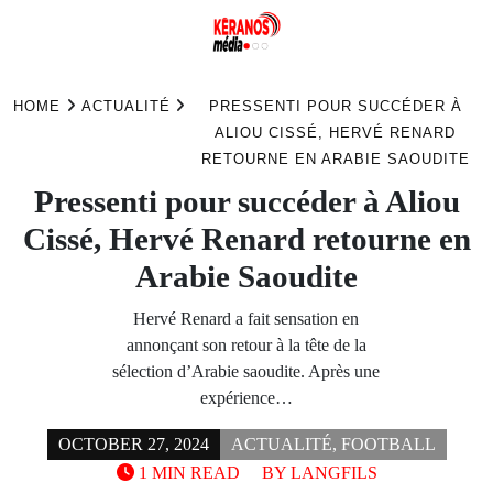
Skip
to
HOME
ACTUALITÉ
PRESSENTI POUR SUCCÉDER À
content
ALIOU CISSÉ, HERVÉ RENARD
RETOURNE EN ARABIE SAOUDITE
Pressenti pour succéder à Aliou
Cissé, Hervé Renard retourne en
Arabie Saoudite
Hervé Renard a fait sensation en
annonçant son retour à la tête de la
sélection d’Arabie saoudite. Après une
expérience…
OCTOBER 27, 2024
ACTUALITÉ
,
FOOTBALL
1 MIN READ
BY
LANGFILS