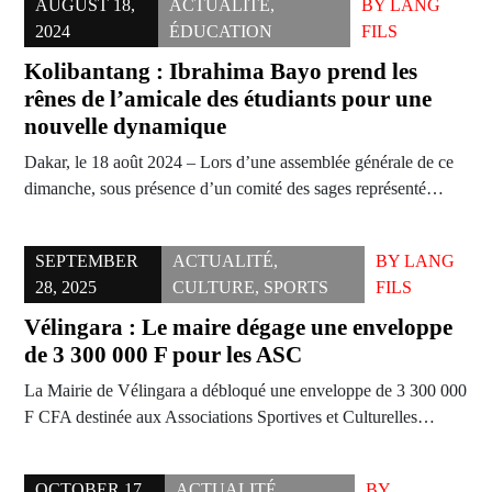
AUGUST 18,
ACTUALITÉ
,
BY
LANG
2024
ÉDUCATION
FILS
Kolibantang : Ibrahima Bayo prend les
rênes de l’amicale des étudiants pour une
nouvelle dynamique
Dakar, le 18 août 2024 – Lors d’une assemblée générale de ce
dimanche, sous présence d’un comité des sages représenté…
SEPTEMBER
ACTUALITÉ
,
BY
LANG
28, 2025
CULTURE
,
SPORTS
FILS
Vélingara : Le maire dégage une enveloppe
de 3 300 000 F pour les ASC
La Mairie de Vélingara a débloqué une enveloppe de 3 300 000
F CFA destinée aux Associations Sportives et Culturelles…
OCTOBER 17,
ACTUALITÉ
,
BY