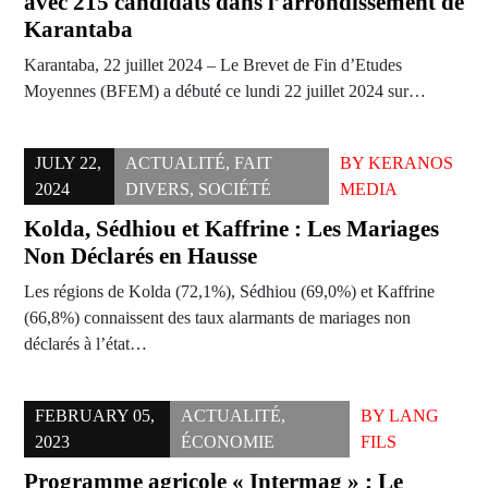
avec 215 candidats dans l’arrondissement de
Karantaba
Karantaba, 22 juillet 2024 – Le Brevet de Fin d’Etudes
Moyennes (BFEM) a débuté ce lundi 22 juillet 2024 sur…
JULY 22,
ACTUALITÉ
,
FAIT
BY
KERANOS
2024
DIVERS
,
SOCIÉTÉ
MEDIA
Kolda, Sédhiou et Kaffrine : Les Mariages
Non Déclarés en Hausse
Les régions de Kolda (72,1%), Sédhiou (69,0%) et Kaffrine
(66,8%) connaissent des taux alarmants de mariages non
déclarés à l’état…
FEBRUARY 05,
ACTUALITÉ
,
BY
LANG
2023
ÉCONOMIE
FILS
Programme agricole « Intermag » : Le