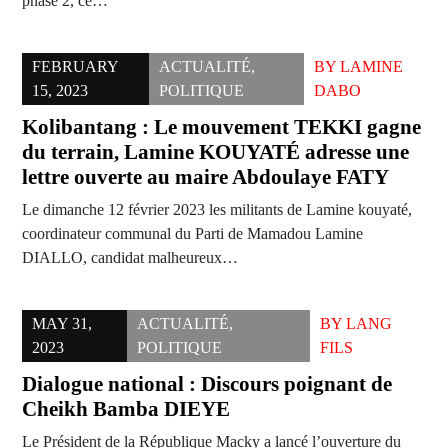
phase 2, ce…
FEBRUARY
ACTUALITÉ
,
BY
LAMINE
15, 2023
POLITIQUE
DABO
Kolibantang : Le mouvement TEKKI gagne
du terrain, Lamine KOUYATÉ adresse une
lettre ouverte au maire Abdoulaye FATY
Le dimanche 12 février 2023 les militants de Lamine kouyaté,
coordinateur communal du Parti de Mamadou Lamine
DIALLO, candidat malheureux…
MAY 31,
ACTUALITÉ
,
BY
LANG
2023
POLITIQUE
FILS
Dialogue national : Discours poignant de
Cheikh Bamba DIEYE
Le Président de la République Macky a lancé l’ouverture du