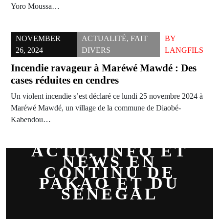
Yoro Moussa…
NOVEMBER
ACTUALITÉ
,
FAIT
BY
26, 2024
DIVERS
LANGFILS
Incendie ravageur à Maréwé Mawdé : Des
cases réduites en cendres
Un violent incendie s’est déclaré ce lundi 25 novembre 2024 à
Maréwé Mawdé, un village de la commune de Diaobé-
Kabendou…
ACTU, INFO ET
NEWS EN
CONTINU DE
PAKAO ET DU
SÉNÉGAL