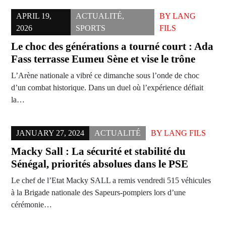
APRIL 19,
ACTUALITÉ
,
BY
LANG
2026
SPORTS
FILS
Le choc des générations a tourné court : Ada
Fass terrasse Eumeu Sène et vise le trône
L’Arène nationale a vibré ce dimanche sous l’onde de choc
d’un combat historique. Dans un duel où l’expérience défiait
la…
JANUARY 27, 2024
ACTUALITÉ
BY
LANG FILS
Macky Sall : La sécurité et stabilité du
Sénégal, priorités absolues dans le PSE
Le chef de l’Etat Macky SALL a remis vendredi 515 véhicules
à la Brigade nationale des Sapeurs-pompiers lors d’une
cérémonie…