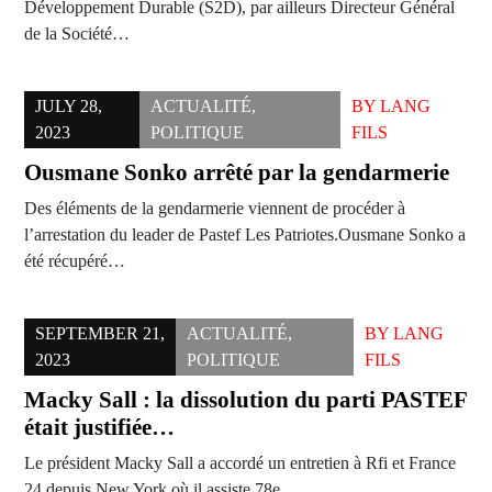
Développement Durable (S2D), par ailleurs Directeur Général
de la Société…
JULY 28,
ACTUALITÉ
,
BY
LANG
2023
POLITIQUE
FILS
Ousmane Sonko arrêté par la gendarmerie
Des éléments de la gendarmerie viennent de procéder à
l’arrestation du leader de Pastef Les Patriotes.Ousmane Sonko a
été récupéré…
SEPTEMBER 21,
ACTUALITÉ
,
BY
LANG
2023
POLITIQUE
FILS
Macky Sall : la dissolution du parti PASTEF
était justifiée…
Le président Macky Sall a accordé un entretien à Rfi et France
24 depuis New York où il assiste 78e…