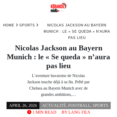
Skip
to
HOME
SPORTS
NICOLAS JACKSON AU BAYERN
content
MUNICH : LE « SE QUEDA » N’AURA
PAS LIEU
Nicolas Jackson au Bayern
Munich : le « Se queda » n’aura
pas lieu
L’aventure bavaroise de Nicolas
Jackson touche déjà à sa fin. Prêté par
Chelsea au Bayern Munich avec de
grandes ambitions,…
APRIL 26, 2026
ACTUALITÉ
,
FOOTBALL
,
SPORTS
1 MIN READ
BY
LANG FILS