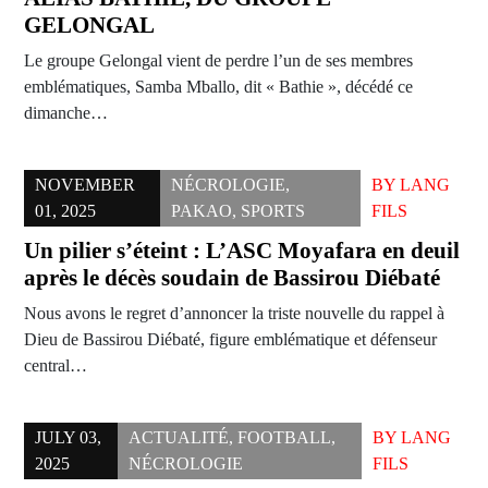
GELONGAL
Le groupe Gelongal vient de perdre l’un de ses membres
emblématiques, Samba Mballo, dit « Bathie », décédé ce
dimanche…
NOVEMBER
NÉCROLOGIE
,
BY
LANG
01, 2025
PAKAO
,
SPORTS
FILS
Un pilier s’éteint : L’ASC Moyafara en deuil
après le décès soudain de Bassirou Diébaté
Nous avons le regret d’annoncer la triste nouvelle du rappel à
Dieu de Bassirou Diébaté, figure emblématique et défenseur
central…
JULY 03,
ACTUALITÉ
,
FOOTBALL
,
BY
LANG
2025
NÉCROLOGIE
FILS