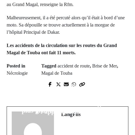
au Grand Magal, renseigne la Rfm.
Malheureusement, il a été percuté alors qu’il était à bord d’une
moto. Sa dépouille se trouve actuellement à la morgue de
l’hôpital Principal de Dakar.
Les accidents de la circulation sur les routes du Grand
Magal de Touba ont fait 11 morts.
Posted in
Tagged
accident de route
,
Brise de Mer
,
Nécrologie
Magal de Touba
Prev Post
Next Post
58 candidats à l'émigration
Découverte historique au Botswana:
irrégulière interpellés : Les forces
Lucara met au jour le deuxième
de l'ordre renforcent leur vigilance
plus gros diamant jamais trouvé
à l'approche du Magal
LangFils