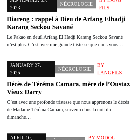
SEPTEMBER 05,
BY
LANG
NÉCROLOGIE
2023
FILS
Diareng : rappel à Dieu de Arfang Elhadji
Karang Seckou Savané
Le Pakao en deuil Arfang El Hadji Karang Seckou Savané
n’est plus. C’est avec une grande tristesse que nous vous…
JANUARY 27,
BY
NÉCROLOGIE
2025
LANGFILS
Décès de Téréma Camara, mère de l’Oustaz
Vieux Darry
C’est avec une profonde tristesse que nous apprenons le décès
de Madame Téréma Camara, survenu dans la nuit du
dimanche…
APRIL 10,
BY
MODOU