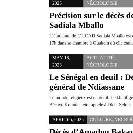
2025
NÉCROLOGIE
Précision sur le décès d
Sadiala Mballo
L’étudiante de L’UCAD Sadiala Mballo est d
17h dans sa chambre à Ouakam où elle étai
MAY 16,
ACTUALITÉ
,
2023
NÉCROLOGIE
Le Sénégal en deuil : D
général de Ndiassane
Le monde religieux est en deuil. Le khalif 
Bécaye Kounta a été rappelé à Dieu. Selon
APRIL 06, 2025
CULTURE
,
NÉCRO
Décès d’Amadou Bakay