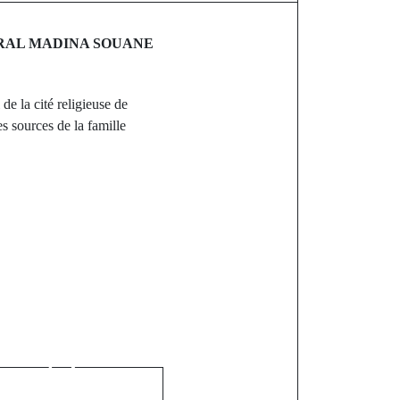
ÉNÉRAL MADINA SOUANE
e la cité religieuse de
 sources de la famille
st
 pour la
e: Le parti
re-t-il un