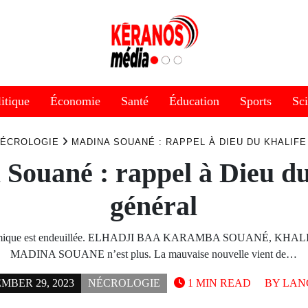
itique
Économie
Santé
Éducation
Sports
Sc
ÉCROLOGIE
MADINA SOUANÉ : RAPPEL À DIEU DU KHALIF
Souané : rappel à Dieu du
général
amique est endeuillée. ELHADJI BAA KARAMBA SOUANÉ, KH
MADINA SOUANE n’est plus. La mauvaise nouvelle vient de…
MBER 29, 2023
NÉCROLOGIE
1 MIN READ
BY
LANG