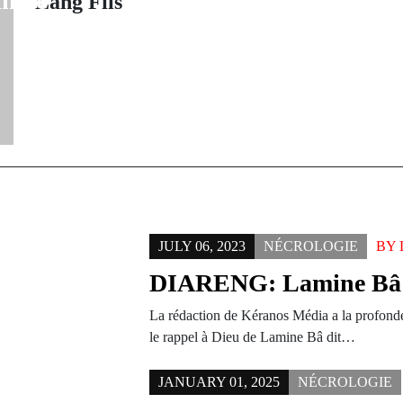
inale
plan 
Lang Fils
JULY 06, 2023
NÉCROLOGIE
BY
DIARENG: Lamine Bâ n
La rédaction de Kéranos Média a la profond
le rappel à Dieu de Lamine Bâ dit…
JANUARY 01, 2025
NÉCROLOGIE