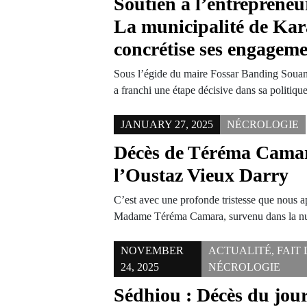
Soutien à l’entrepreneu
La municipalité de Ka
concrétise ses engagem
Sous l’égide du maire Fossar Banding Soua
a franchi une étape décisive dans sa politiq
JANUARY 27, 2025
NÉCROLOGIE
Décès de Téréma Camar
l’Oustaz Vieux Darry
C’est avec une profonde tristesse que nous 
Madame Téréma Camara, survenu dans la n
NOVEMBER
ACTUALITÉ
,
FAIT
24, 2025
NÉCROLOGIE
Sédhiou : Décès du jou