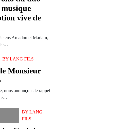
 musique
otion vive de
iciens Amadou et Mariam,
e de…
BY
LANG FILS
 de Monsieur
o
se, nous annonçons le rappel
 de…
BY
LANG
FILS