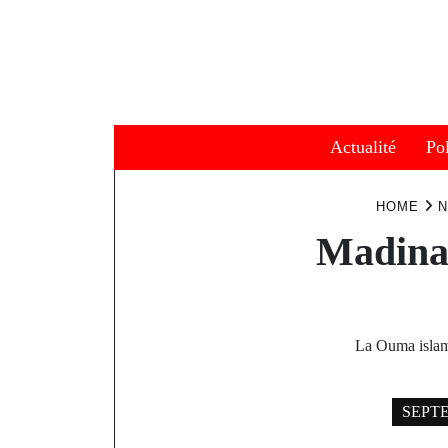
Skip
to
content
Actualité
Pol
HOME
N
Madina 
La Ouma isl
SEPTE