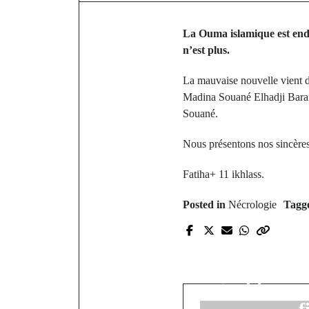
La Ouma islamique es
n’est plus.
La mauvaise nouvelle vient d
Madina Souané Elhadji Baramb
Souané.
Nous présentons nos sincères
Fatiha+ 11 ikhlass.
Posted in
Nécrologie
Tagg
P
Coupe d
malentendan
qualifié po