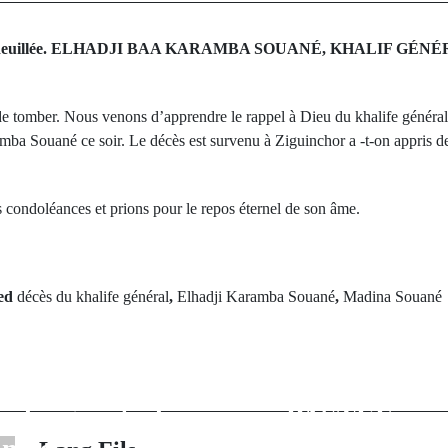
t endeuillée. ELHADJI BAA KARAMBA SOUANÉ, KHALIF G
e tomber. Nous venons d’apprendre le rappel à Dieu du khalife général d
a Souané ce soir. Le décès est survenu à Ziguinchor a -t-on appris des
 condoléances et prions pour le repos éternel de son âme.
ed
décès du khalife général
,
Elhadji Karamba Souané
,
Madina Souané
rev Post
Next Po
u monde des
Parrainage
ts: Le Sénégal
présidentiell
ur les quarts de
PASTEF prépa