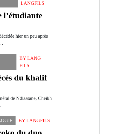
LANGFILS
e l’étudiante
écédée hier un peu après
t…
BY
LANG
FILS
écès du khalif
général de Ndiassane, Cheikh
…
LOGIE
BY
LANGFILS
oko du duo