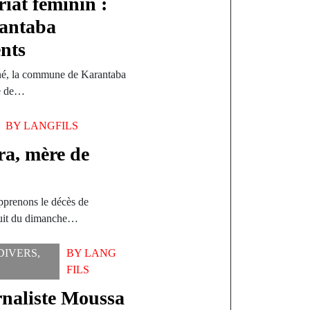
riat féminin :
rantaba
ents
né, la commune de Karantaba
ue de…
BY
LANGFILS
a, mère de
apprenons le décès de
uit du dimanche…
 DIVERS
,
BY
LANG
FILS
rnaliste Moussa