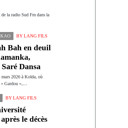
 de la radio Sud Fm dans la
…
AKAO
BY
LANG FILS
h Bah en deuil
Diamanka,
e Saré Dansa
9 mars 2026 à Kolda, où
é « Gardou »,…
BY
LANG FILS
iversité
 après le décès