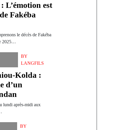
: L’émotion est
 de Fakéba
apprenons le décès de Fakéba
ier 2025…
BY
LANGFILS
hiou-Kolda :
me d’un
andan
nu lundi après-midi aux
e…
BY