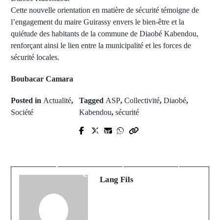
Cette nouvelle orientation en matière de sécurité témoigne de
l’engagement du maire Guirassy envers le bien-être et la
quiétude des habitants de la commune de Diaobé Kabendou,
renforçant ainsi le lien entre la municipalité et les forces de
sécurité locales.
Boubacar Camara
Posted in
Actualité
,
Tagged
ASP
,
Collectivité
,
Diaobé
,
Société
Kabendou
,
sécurité
Next Post
Prev Post
Pakao: Absence massive des écoliers
CAN 2024: Les lions ont reçu le
à cause des cérémonies de
drapeau national ( Présidence)
circoncision
Lang Fils