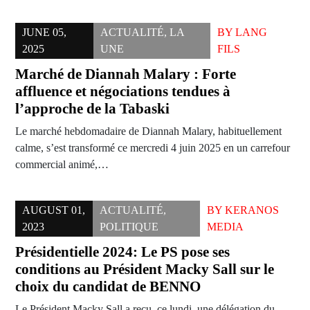
JUNE 05,
ACTUALITÉ
,
LA
BY
LANG
2025
UNE
FILS
Marché de Diannah Malary : Forte
affluence et négociations tendues à
l’approche de la Tabaski
Le marché hebdomadaire de Diannah Malary, habituellement
calme, s’est transformé ce mercredi 4 juin 2025 en un carrefour
commercial animé,…
AUGUST 01,
ACTUALITÉ
,
BY
KERANOS
2023
POLITIQUE
MEDIA
Présidentielle 2024: Le PS pose ses
conditions au Président Macky Sall sur le
choix du candidat de BENNO
Le Président Macky Sall a reçu, ce lundi, une délégation du