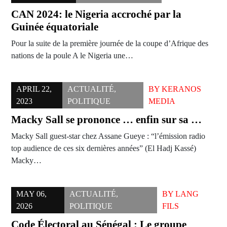
CAN 2024: le Nigeria accroché par la
Guinée équatoriale
Pour la suite de la première journée de la coupe d’Afrique des
nations de la poule A le Nigeria une…
APRIL 22,
ACTUALITÉ
,
BY
KERANOS
2023
POLITIQUE
MEDIA
Macky Sall se prononce … enfin sur sa …
Macky Sall guest-star chez Assane Gueye : “l’émission radio
top audience de ces six dernières années” (El Hadj Kassé)
Macky…
MAY 06,
ACTUALITÉ
,
BY
LANG
2026
POLITIQUE
FILS
Code Électoral au Sénégal : Le groupe