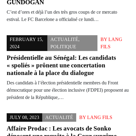
GÜNDOGAN
C’est d’ores et déjà l’un des très gros coups de ce mercato
estival. Le FC Barcelone a officialisé ce lundi…
FEBRUARY 15,
ACTUALITÉ
,
BY
LANG
2024
POLITIQUE
FILS
Présidentielle au Sénégal: Les candidats
« spoliés » prônent une concertation
nationale à la place du dialogue
Des candidats à l’élection présidentielle membres du Front
démocratique pour une élection inclusive (FDPEI) proposent au
président de la République,…
JULY 08, 2023
ACTUALITÉ
BY
LANG FILS
Affaire Prodac : Les avocats de Sonko
déposent une requête à la Cour suprême