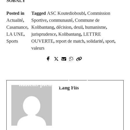
SOBALY
Posted in
Tagged
ASC Koutedioboubl
,
Commission
Actualité
,
Sportive
,
communauté
,
Commune de
Casamance
,
Kolibantang
,
décision
,
deuil
,
humanisme
,
LA UNE
,
jurisprudence
,
Kolibantang
,
LETTRE
Sports
OUVERTE
,
report de match
,
solidarité
,
sport
,
valeurs
Prev Post
Next Post
Crise de la lutte sénégalaise : le
Résultats du Championnat
processus de création de la
populaire de Kolibantang : Des
Fédération suspendu par le
matchs pleins de rebondissements
ministère
Lang Fils