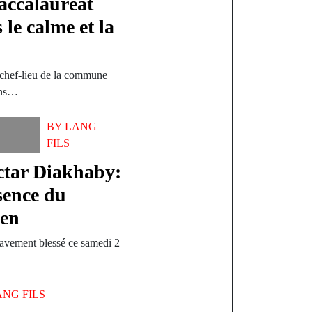
accalauréat
le calme et la
 chef-lieu de la commune
ans…
BY
LANG
FILS
ctar Diakhaby:
sence du
éen
gravement blessé ce samedi 2
…
ANG FILS