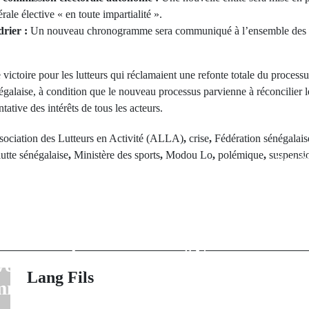
ale élective « en toute impartialité ».
rier :
Un nouveau chronogramme sera communiqué à l’ensemble des pa
ictoire pour les lutteurs qui réclamaient une refonte totale du processu
égalaise, à condition que le nouveau processus parvienne à réconcilier le
tative des intérêts de tous les acteurs.
sociation des Lutteurs en Activité (ALLA)
,
crise
,
Fédération sénégalais
lutte sénégalaise
,
Ministère des sports
,
Modou Lo
,
polémique
,
suspensi
Next Po
rev Post
Lettre ouve
Escale face à
Commission Sp
ent : le maire
Zone de Kol
 du cœur pour le
"Vous avez insc
vement de sa
douloureuse dan
Lang Fils
mmune
de notre c