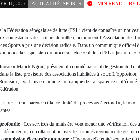
R 11, 2025
ACTUALITÉ
,
SPORTS
1 MIN READ
BY
L
de la Fédération sénégalaise de lutte (FSL) vient de connaître un nouvea
aux contestations des acteurs du milieu, notamment l’Association des L
t des Sports a pris une décision radicale. Dans un communiqué officiel 
s annonce la suspension du processus électoral de la FSL « jusqu’à nouv
nsieur Malick Ngom, président du comité national de gestion de la lut
dans la liste provisoire des associations habilitées à voter. L’opposition
rdeaux, avait mis en lumière un manque de transparence et d’équité, r
fédération.
 assurer la transparence et la légitimité du processus électoral », le minis
antes :
profondie :
Les services du ministère vont mener une vérification des af
et déconcentré, en collaboration avec les comités régionaux de gestion de
 commission électorale autonome :
Une nouvelle entité sera mise en 