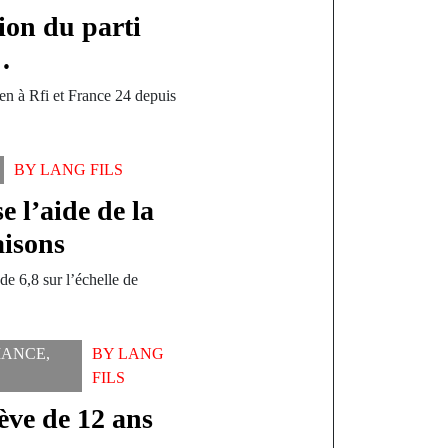
tion du parti
…
en à Rfi et France 24 depuis
BY
LANG FILS
e l’aide de la
aisons
e 6,8 sur l’échelle de
ANCE
,
BY
LANG
FILS
ève de 12 ans