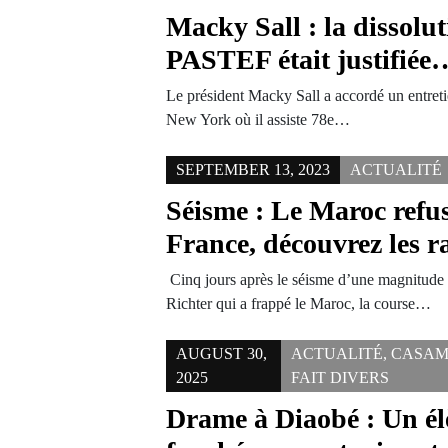
Macky Sall : la dissolu
PASTEF était justifiée
Le président Macky Sall a accordé un entreti
New York où il assiste 78e…
SEPTEMBER 13, 2023
ACTUALITÉ
Séisme : Le Maroc refus
France, découvrez les r
Cinq jours après le séisme d’une magnitude d
Richter qui a frappé le Maroc, la course…
AUGUST 30,
ACTUALITÉ
,
CASAM
2025
FAIT DIVERS
Drame à Diaobé : Un él