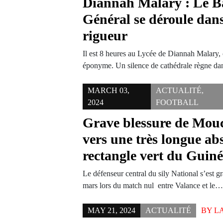
Diannah Malary : Le B
Général se déroule dans 
rigueur
Il est 8 heures au Lycée de Diannah Malary,
éponyme. Un silence de cathédrale règne d
MARCH 03,
ACTUALITÉ
,
2024
FOOTBALL
Grave blessure de Mou
vers une très longue ab
rectangle vert du Guin
Le défenseur central du sily National s’est 
mars lors du match nul entre Valance et le
MAY 21, 2024
ACTUALITÉ
BY
L