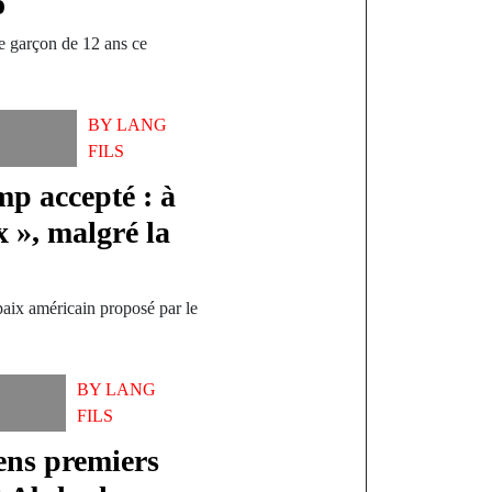
o
ne garçon de 12 ans ce
BY
LANG
FILS
mp accepté : à
 », malgré la
paix américain proposé par le
BY
LANG
FILS
iens premiers