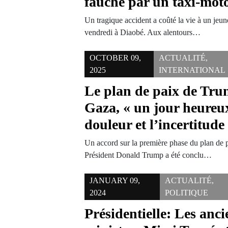
fauché par un taxi-mot
Un tragique accident a coûté la vie à un jeu
vendredi à Diaobé. Aux alentours…
OCTOBER 09,
ACTUALITÉ
,
2025
INTERNATIONAL
Le plan de paix de Tru
Gaza, « un jour heureux
douleur et l’incertitude
Un accord sur la première phase du plan de 
Président Donald Trump a été conclu…
JANUARY 09,
ACTUALITÉ
,
2024
POLITIQUE
Présidentielle: Les anc