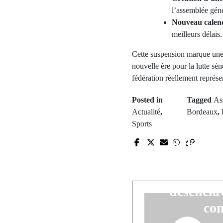
l’assemblée génér
Nouveau calend
meilleurs délais.
Cette suspension marque une v
nouvelle ère pour la lutte sén
fédération réellement représen
Posted in
Tagged
As
Actualité
,
Bordeaux
,
P
Sports
Tankanto 
l'enclavem
lance un cri
désencla
co