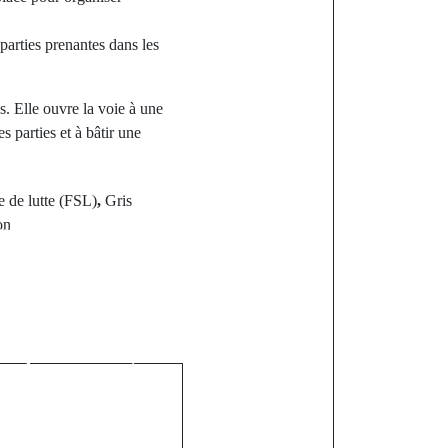
rties prenantes dans les
s. Elle ouvre la voie à une
s parties et à bâtir une
e de lutte (FSL)
,
Gris
on
st
rte à la
ortive de la
ibantang :
rit une page
s l’histoire
ommune "