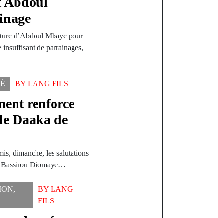
t Abdoul
inage
idature d’Abdoul Mbaye pour
 insuffisant de parrainages,
TÉ
BY
LANG FILS
ent renforce
le Daaka de
s, dimanche, les salutations
ue, Bassirou Diomaye…
ION
,
BY
LANG
FILS