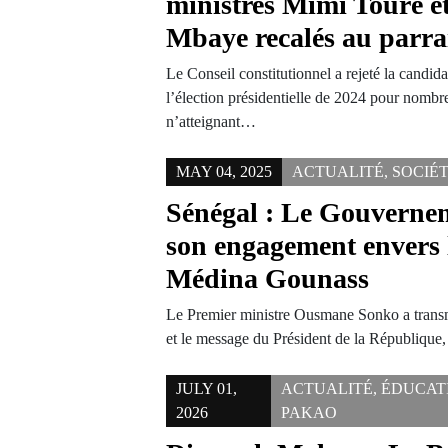
ministres Mimi Touré e
Mbaye recalés au parra
Le Conseil constitutionnel a rejeté la cand
l’élection présidentielle de 2024 pour nombre
n’atteignant…
MAY 04, 2025
ACTUALITÉ
,
SOCIÉ
Sénégal : Le Gouvernem
son engagement envers 
Médina Gounass
Le Premier ministre Ousmane Sonko a transmi
et le message du Président de la Républiq
JULY 01,
ACTUALITÉ
,
ÉDUCAT
2026
PAKAO