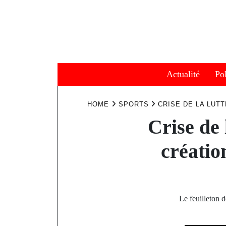
Skip
to
content
Actualité
Pol
HOME
SPORTS
CRISE DE LA LUT
Crise de 
créatio
Le feuilleton 