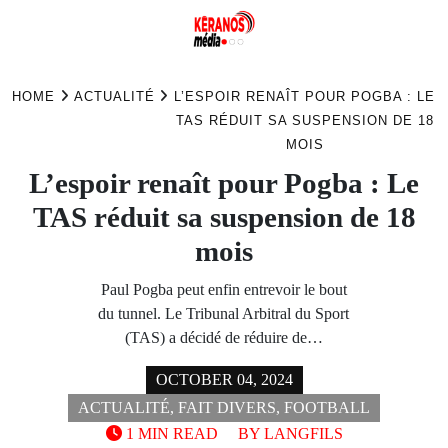
Skip
to
HOME
ACTUALITÉ
L’ESPOIR RENAÎT POUR POGBA : LE
content
TAS RÉDUIT SA SUSPENSION DE 18
MOIS
L’espoir renaît pour Pogba : Le
TAS réduit sa suspension de 18
mois
Paul Pogba peut enfin entrevoir le bout
du tunnel. Le Tribunal Arbitral du Sport
(TAS) a décidé de réduire de…
OCTOBER 04, 2024
ACTUALITÉ
,
FAIT DIVERS
,
FOOTBALL
1 MIN READ
BY
LANGFILS