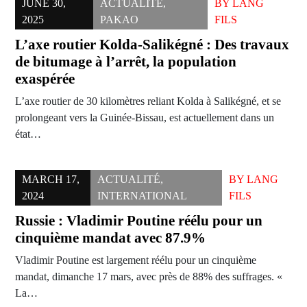
JUNE 30,
ACTUALITÉ
,
BY
LANG
2025
PAKAO
FILS
L’axe routier Kolda-Salikégné : Des travaux
de bitumage à l’arrêt, la population
exaspérée
L’axe routier de 30 kilomètres reliant Kolda à Salikégné, et se
prolongeant vers la Guinée-Bissau, est actuellement dans un
état…
MARCH 17,
ACTUALITÉ
,
BY
LANG
2024
INTERNATIONAL
FILS
Russie : Vladimir Poutine réélu pour un
cinquième mandat avec 87.9%
Vladimir Poutine est largement réélu pour un cinquième
mandat, dimanche 17 mars, avec près de 88% des suffrages. «
La…