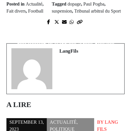
Posted in
Actualité
,
Tagged
dopage
,
Paul Pogba
,
Fait divers
,
Football
suspension
,
Tribunal arbitral du Sport
Prev Post
Next Post
Drame en mer : 150 migrants
Le ministre DIEYE s'engage à
sénégalais portés disparus, un
réhabiliter le barrage Aliou Souané
désespoir sans fin
LangFils
A LIRE
SEPTEMBER 13,
ACTUALITÉ
,
BY
LANG
2023
POLITIQUE
FILS