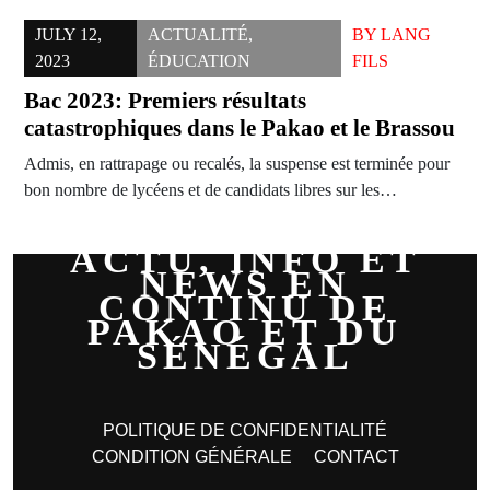
JULY 12,
ACTUALITÉ
,
BY
LANG
2023
ÉDUCATION
FILS
Bac 2023: Premiers résultats
catastrophiques dans le Pakao et le Brassou
Admis, en rattrapage ou recalés, la suspense est terminée pour
bon nombre de lycéens et de candidats libres sur les…
ACTU, INFO ET
NEWS EN
CONTINU DE
PAKAO ET DU
SÉNÉGAL
POLITIQUE DE CONFIDENTIALITÉ
CONDITION GÉNÉRALE
CONTACT