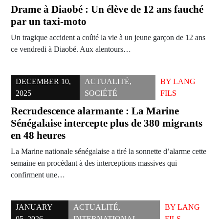
Drame à Diaobé : Un élève de 12 ans fauché
par un taxi-moto
Un tragique accident a coûté la vie à un jeune garçon de 12 ans
ce vendredi à Diaobé. Aux alentours…
DECEMBER 10,
ACTUALITÉ
,
BY
LANG
2025
SOCIÉTÉ
FILS
Recrudescence alarmante : La Marine
Sénégalaise intercepte plus de 380 migrants
en 48 heures
La Marine nationale sénégalaise a tiré la sonnette d’alarme cette
semaine en procédant à des interceptions massives qui
confirment une…
JANUARY
ACTUALITÉ
,
BY
LANG
05, 2026
INTERNATIONAL
FILS