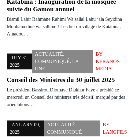
Katabina : Inauguration de la mosquée
suivie du Gamou annuel
Bismil Lahir Rahmane Rahimi Wa sallal Lahu ‘ala Seyidina
Mouhamedine wa sallime ! Le chef du village de Katabina,
Amadou…
ACTUALITÉ
,
BY
JULY 31,
COMMUNIQUÉ
,
LA
KERANOS
2025
UNE
MEDIA
Conseil des Ministres du 30 juillet 2025
Le président Bassirou Diomaye Diakhar Faye a présidé ce
mercredi un Conseil des ministres très décisif, marqué par des
orientations…
JANUARY 09,
ACTUALITÉ
,
BY
2025
COMMUNIQUÉ
LANGFILS