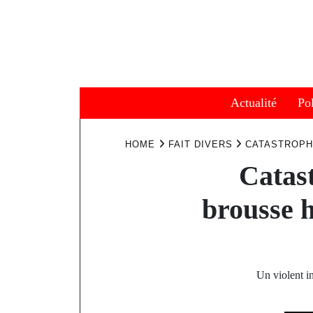
Skip
to
content
Actualité
Pol
HOME
FAIT DIVERS
CATASTROPH
Catas
brousse h
Un violent i