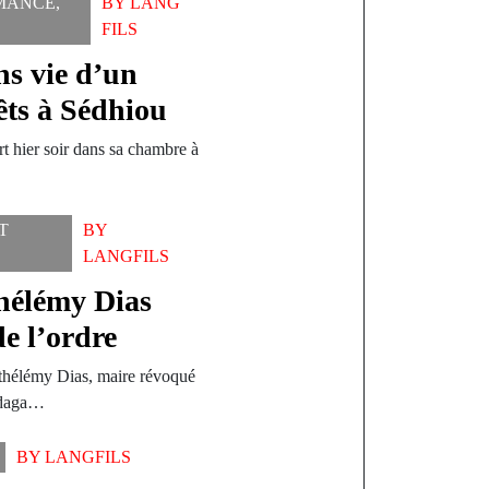
MANCE
,
BY
LANG
FILS
ns vie d’un
rêts à Sédhiou
rt hier soir dans sa chambre à
T
BY
LANGFILS
thélémy Dias
de l’ordre
rthélémy Dias, maire révoqué
andaga…
BY
LANGFILS