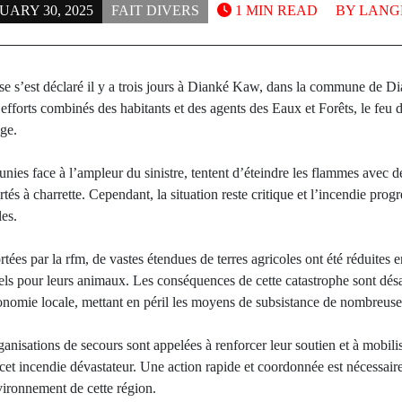
UARY 30, 2025
FAIT DIVERS
1 MIN READ
BY
LANG
se s’est déclaré il y a trois jours à Dianké Kaw, dans la commune de Di
 efforts combinés des habitants et des agents des Eaux et Forêts, le feu
ge.
nies face à l’ampleur du sinistre, tentent d’éteindre les flammes avec d
és à charrette. Cependant, la situation reste critique et l’incendie prog
les.
ées par la rfm, de vastes étendues de terres agricoles ont été réduites e
iels pour leurs animaux. Les conséquences de cette catastrophe sont dés
onomie locale, mettant en péril les moyens de subsistance de nombreuses
organisations de secours sont appelées à renforcer leur soutien et à mobil
 cet incendie dévastateur. Une action rapide et coordonnée est nécessair
nvironnement de cette région.