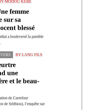
BY
MODOU KÉBÉ
Une femme
e sur sa
ocent blessé
lial a bouleversé la paisible
…
IVERS
BY
LANG FILS
eurtre
nd une
re et le beau-
ation de Carrefour
n de Sédhiou), l’enquête sur