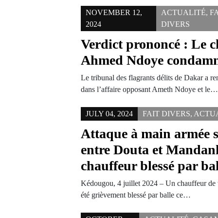
NOVEMBER 12,
ACTUALITÉ
,
F
2024
DIVERS
Verdict prononcé : Le 
Ahmed Ndoye condamné
Le tribunal des flagrants délits de Dakar a r
dans l’affaire opposant Ameth Ndoye et le
JULY 04, 2024
FAIT DIVERS
,
ACTU
Attaque à main armée s
entre Douta et Mandank
chauffeur blessé par bal
Kédougou, 4 juillet 2024 – Un chauffeur de 
été grièvement blessé par balle ce…