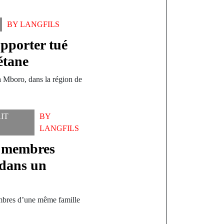
BY
LANGFILS
pporter tué
étane
à Mboro, dans la région de
IT
BY
LANGFILS
x membres
 dans un
embres d’une même famille