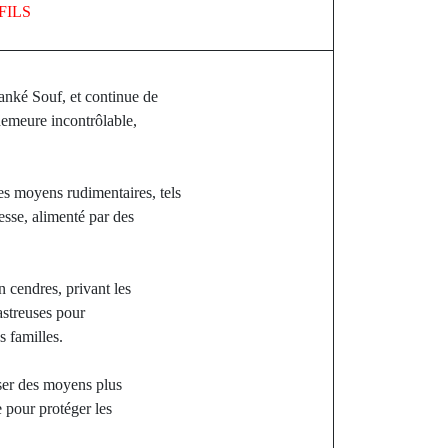
FILS
anké Souf, et continue de
 demeure incontrôlable,
es moyens rudimentaires, tels
resse, alimenté par des
n cendres, privant les
astreuses pour
 familles.
iser des moyens plus
e pour protéger les