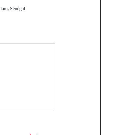
tam
,
Sénégal
st
 du Conseil
u mercredi 29
 2025