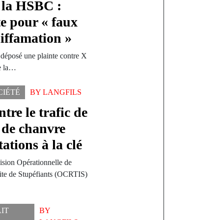
à la HSBC :
e pour « faux
diffamation »
 déposé une plainte contre X
e la…
CIÉTÉ
BY
LANGFILS
tre le trafic de
 de chanvre
tations à la clé
ision Opérationnelle de
icite de Stupéfiants (OCRTIS)
AIT
BY