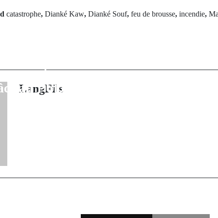
ed
catastrophe
,
Dianké Kaw
,
Dianké Souf
,
feu de brousse
,
incendie
,
Ma
rev Post
Next Po
ification à
Le communiqué
 : Deux villages
des ministres d
 connectés au
janvier
râce au PUDC
LangFils