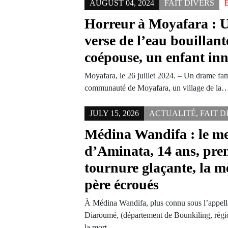
AUGUST 04, 2024
FAIT DIVERS
Horreur à Moyafara : 
verse de l’eau bouillant
coépouse, un enfant inn
Moyafara, le 26 juillet 2024. – Un drame fami
communauté de Moyafara, un village de la
JULY 15, 2026
ACTUALITÉ
,
FAIT D
Médina Wandifa : le m
d’Aminata, 14 ans, pre
tournure glaçante, la mè
père écroués
À Médina Wandifa, plus connu sous l’appell
Diaroumé, (département de Bounkiling, régio
la mort…