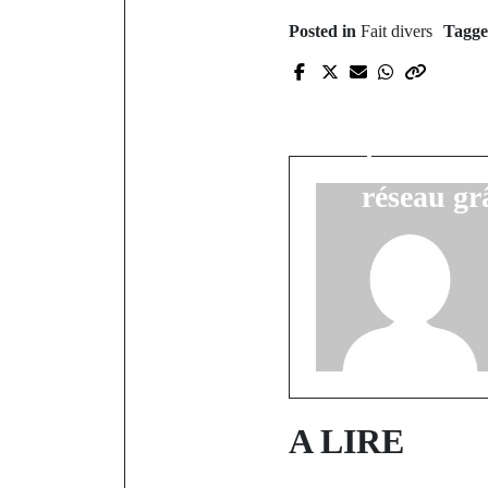
Posted in
Fait divers
Tagg
P
Électr
Kolibantang
désormais
réseau g
A LIRE