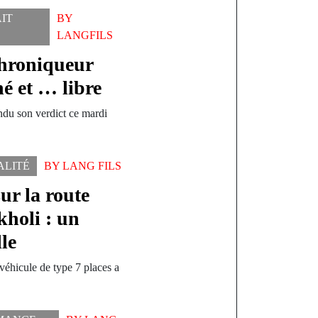
AIT
BY
LANGFILS
chroniqueur
 et … libre
endu son verdict ce mardi
…
ALITÉ
BY
LANG FILS
ur la route
holi : un
le
véhicule de type 7 places a