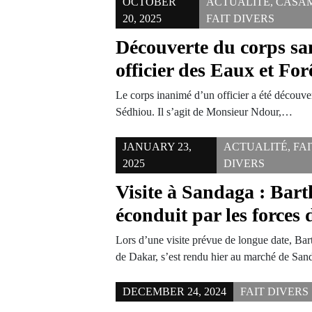
OCTOBER
ACTUALITÉ
,
CASA
20, 2025
FAIT DIVERS
Découverte du corps sa
officier des Eaux et Fo
Le corps inanimé d’un officier a été découve
Sédhiou. Il s’agit de Monsieur Ndour,…
JANUARY 23,
ACTUALITÉ
,
FAI
2025
DIVERS
Visite à Sandaga : Bar
éconduit par les forces 
Lors d’une visite prévue de longue date, Ba
de Dakar, s’est rendu hier au marché de S
DECEMBER 24, 2024
FAIT DIVERS