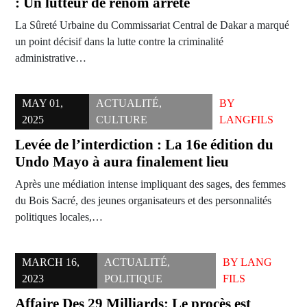
: Un lutteur de renom arrêté
La Sûreté Urbaine du Commissariat Central de Dakar a marqué
un point décisif dans la lutte contre la criminalité
administrative…
MAY 01,
ACTUALITÉ
,
BY
2025
CULTURE
LANGFILS
Levée de l’interdiction : La 16e édition du
Undo Mayo à aura finalement lieu
Après une médiation intense impliquant des sages, des femmes
du Bois Sacré, des jeunes organisateurs et des personnalités
politiques locales,…
MARCH 16,
ACTUALITÉ
,
BY
LANG
2023
POLITIQUE
FILS
Affaire Des 29 Milliards: Le procès est