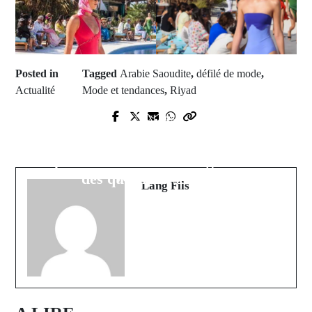
Posted in
Tagged
Arabie Saoudite
,
défilé de mode
,
Actualité
Mode et tendances
,
Riyad
Prev Post
Next Post
Conférence conjointe: Ousmane
Marsassoum : Un ancien professeur
Sonko et Jean-Luc Mélenchon ont
d'EPS mortellement fauché par un
exprimé des visions divergentes sur
véhicule 4×4
des questions sensibles
Lang Fils