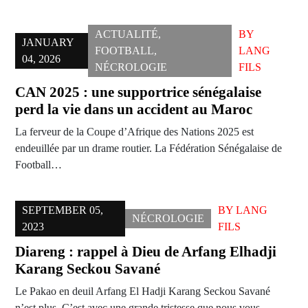
ACTUALITÉ
,
BY
JANUARY
FOOTBALL
,
LANG
04, 2026
NÉCROLOGIE
FILS
CAN 2025 : une supportrice sénégalaise
perd la vie dans un accident au Maroc
La ferveur de la Coupe d’Afrique des Nations 2025 est
endeuillée par un drame routier. La Fédération Sénégalaise de
Football…
SEPTEMBER 05,
BY
LANG
NÉCROLOGIE
2023
FILS
Diareng : rappel à Dieu de Arfang Elhadji
Karang Seckou Savané
Le Pakao en deuil Arfang El Hadji Karang Seckou Savané
n’est plus. C’est avec une grande tristesse que nous vous…