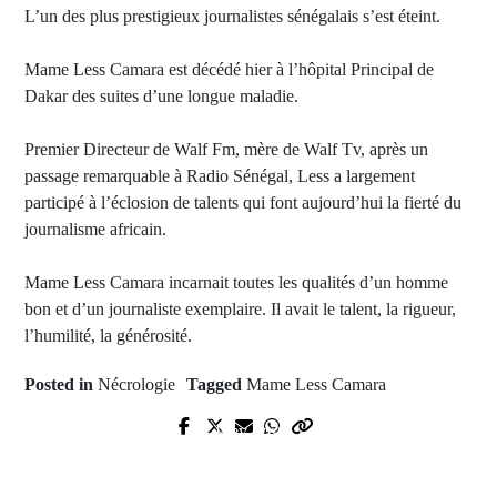
L’un des plus prestigieux journalistes sénégalais s’est éteint.
Mame Less Camara est décédé hier à l’hôpital Principal de
Dakar des suites d’une longue maladie.
Premier Directeur de Walf Fm, mère de Walf Tv, après un
passage remarquable à Radio Sénégal, Less a largement
participé à l’éclosion de talents qui font aujourd’hui la fierté du
journalisme africain.
Mame Less Camara incarnait toutes les qualités d’un homme
bon et d’un journaliste exemplaire. Il avait le talent, la rigueur,
l’humilité, la générosité.
Posted in
Nécrologie
Tagged
Mame Less Camara
Prev Post
Next Post
Dialogue national : Le PDS
DIANNAH BAH : Ziarra annuelle
approuve et pose ses conditions