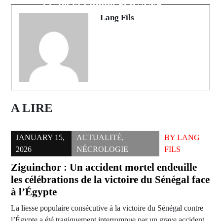
de la famille SOUANÉ
Lang Fils
A LIRE
JANUARY 15,
ACTUALITÉ
,
BY
LANG
2026
NÉCROLOGIE
FILS
Ziguinchor : Un accident mortel endeuille
les célébrations de la victoire du Sénégal face
à l’Égypte
La liesse populaire consécutive à la victoire du Sénégal contre
l’Égypte a été tragiquement interrompue par un grave accident