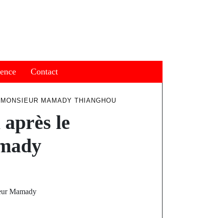
ience
Contact
E MONSIEUR MAMADY THIANGHOU
 après le
amady
sieur Mamady