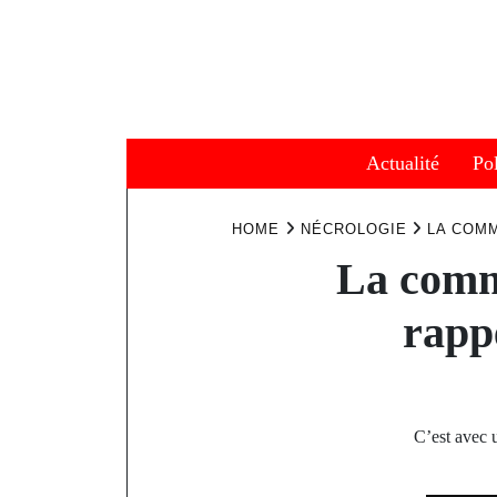
Skip
to
content
Actualité
Pol
HOME
NÉCROLOGIE
LA COMM
La commu
rapp
C’est avec 