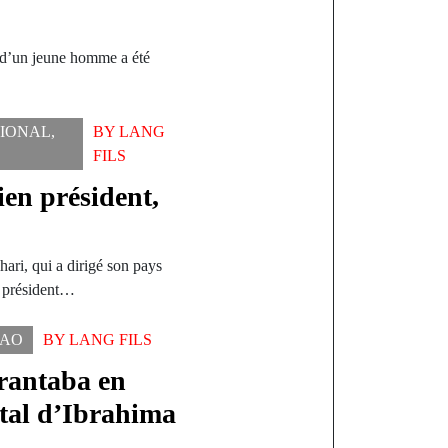
e d’un jeune homme a été
TIONAL
,
BY
LANG
FILS
ien président,
ri, qui a dirigé son pays
e président…
KAO
BY
LANG FILS
arantaba en
utal d’Ibrahima