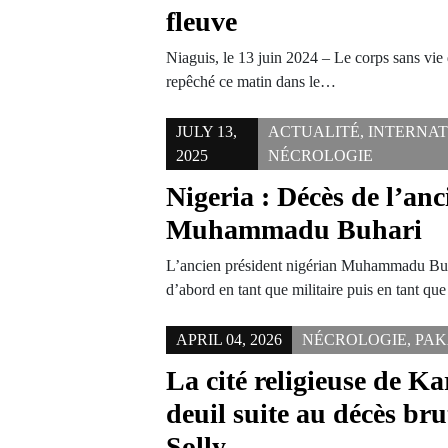
fleuve
Niaguis, le 13 juin 2024 – Le corps sans vi
repêché ce matin dans le…
JULY 13,
ACTUALITÉ
,
INTERNA
2025
NÉCROLOGIE
Nigeria : Décès de l’anc
Muhammadu Buhari
L’ancien président nigérian Muhammadu Buha
d’abord en tant que militaire puis en tant qu
APRIL 04, 2026
NÉCROLOGIE
,
PA
La cité religieuse de K
deuil suite au décès br
Solly