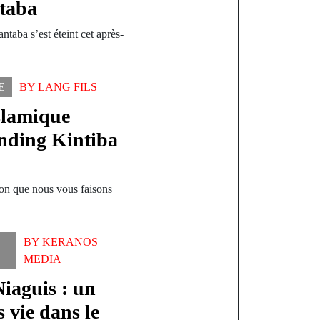
ntaba
ntaba s’est éteint cet après-
E
BY
LANG FILS
lamique
anding Kintiba
tion que nous vous faisons
…
BY
KERANOS
MEDIA
iaguis : un
 vie dans le