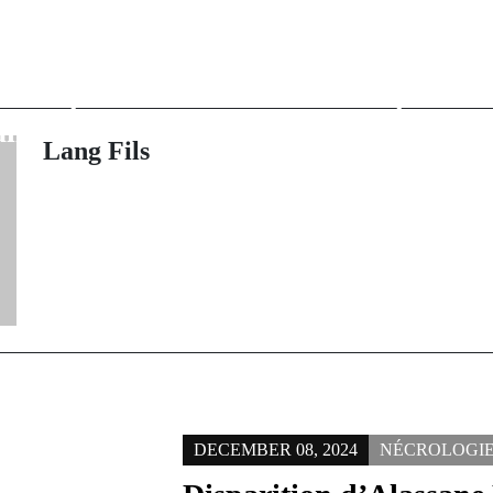
Kolda : Lanc
rev Post
n deuil, Mère
formation des 
 Diop s'en est
alphabéti
allée
fonctionnell
Lang Fils
résilience c
DECEMBER 08, 2024
NÉCROLOGI