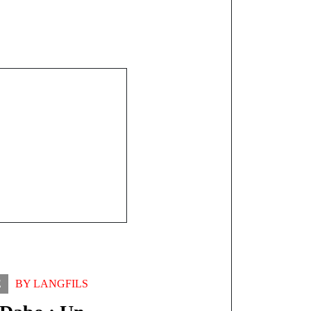
ement de la
animateurs en
sation
e pour la
limatique
E
BY
LANGFILS