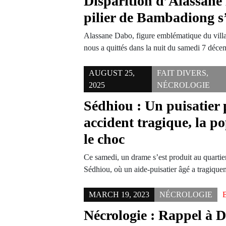
Disparition d’Alassane
pilier de Bambadiong s’
Alassane Dabo, figure emblématique du vil
nous a quittés dans la nuit du samedi 7 dé
AUGUST 25,
FAIT DIVERS
,
2025
NÉCROLOGIE
Sédhiou : Un puisatier 
accident tragique, la p
le choc
Ce samedi, un drame s’est produit au quart
Sédhiou, où un aide-puisatier âgé a tragiqu
MARCH 19, 2023
NÉCROLOGIE
Nécrologie : Rappel à D