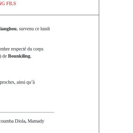
G FILS
ianghou
, survenu ce lundi
mbre respecté du corps
F) de
Bounkiling
.
proches, ainsi qu’à
oumba Diola
,
Mamady
st