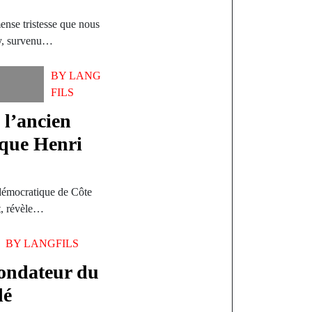
nse tristesse que nous
ly, survenu…
BY
LANG
FILS
 l’ancien
ique Henri
i démocratique de Côte
t, révèle…
BY
LANGFILS
fondateur du
dé