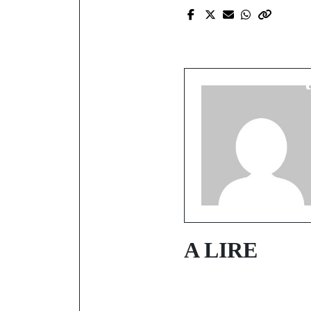
P
Le Pakao e
Mandioutou
A LIRE