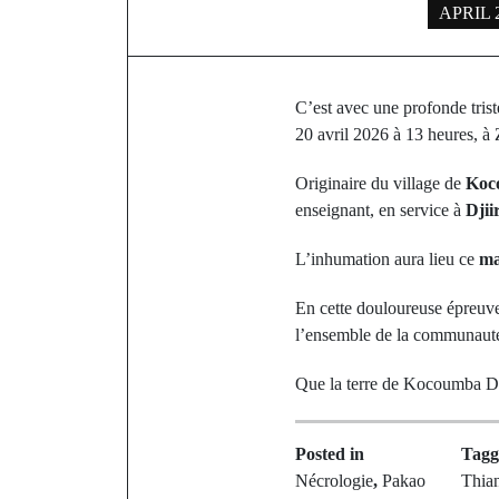
APRIL 2
C’est avec une profonde tris
20 avril 2026 à 13 heures, à 
Originaire du village de
Koc
enseignant, en service à
Djii
L’inhumation aura lieu ce
ma
En cette douloureuse épreuve,
l’ensemble de la communauté
Que la terre de Kocoumba Dio
Posted in
Tag
Nécrologie
,
Pakao
Thia