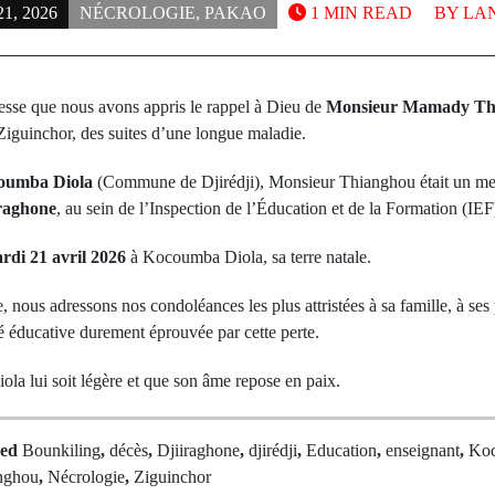
1, 2026
NÉCROLOGIE
,
PAKAO
1 MIN READ
BY
LAN
tesse que nous avons appris le rappel à Dieu de
Monsieur Mamady Th
Ziguinchor, des suites d’une longue maladie.
oumba Diola
(Commune de Djirédji), Monsieur Thianghou était un me
raghone
, au sein de l’Inspection de l’Éducation et de la Formation (IE
rdi 21 avril 2026
à Kocoumba Diola, sa terre natale.
 nous adressons nos condoléances les plus attristées à sa famille, à ses 
 éducative durement éprouvée par cette perte.
la lui soit légère et que son âme repose en paix.
ged
Bounkiling
,
décès
,
Djiiraghone
,
djirédji
,
Education
,
enseignant
,
Koc
Next Po
nghou
,
Nécrologie
,
Ziguinchor