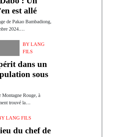
 Dabo : Un
en est allé
lage de Pakao Bambadiong,
cembre 2024.…
BY
LANG
FILS
périt dans un
opulation sous
ier Montagne Rouge, à
ement trouvé la…
BY
LANG FILS
ieu du chef de