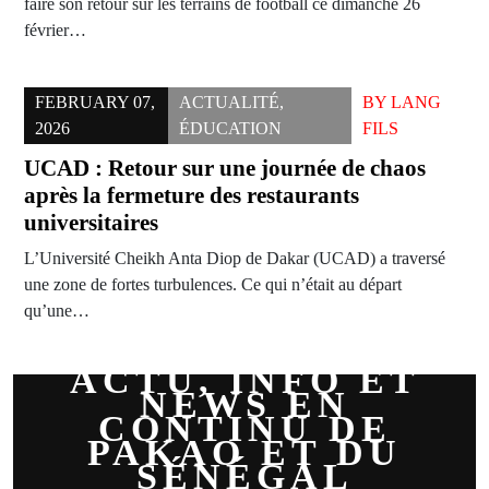
faire son retour sur les terrains de football ce dimanche 26
février…
FEBRUARY 07,
ACTUALITÉ
,
BY
LANG
2026
ÉDUCATION
FILS
UCAD : Retour sur une journée de chaos
après la fermeture des restaurants
universitaires
L’Université Cheikh Anta Diop de Dakar (UCAD) a traversé
une zone de fortes turbulences. Ce qui n’était au départ
qu’une…
ACTU, INFO ET
NEWS EN
CONTINU DE
PAKAO ET DU
SÉNÉGAL