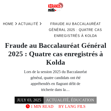
Skip
to
HOME
ACTUALITÉ
FRAUDE AU BACCALAURÉAT
content
GÉNÉRAL 2025 : QUATRE CAS
ENREGISTRÉS À KOLDA
Fraude au Baccalauréat Général
2025 : Quatre cas enregistrés à
Kolda
Lors de la session 2025 du Baccalauréat
général, quatre candidats ont été
appréhendés en flagrant délit de
tricherie dans la…
JULY 03, 2025
ACTUALITÉ
,
ÉDUCATION
1 MIN READ
BY
LANG FILS