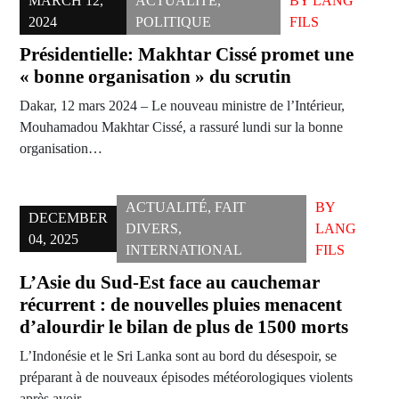
MARCH 12,
ACTUALITÉ
,
BY
LANG
2024
POLITIQUE
FILS
Présidentielle: Makhtar Cissé promet une
« bonne organisation » du scrutin
Dakar, 12 mars 2024 – Le nouveau ministre de l’Intérieur,
Mouhamadou Makhtar Cissé, a rassuré lundi sur la bonne
organisation…
ACTUALITÉ
,
FAIT
BY
DECEMBER
DIVERS
,
LANG
04, 2025
INTERNATIONAL
FILS
L’Asie du Sud-Est face au cauchemar
récurrent : de nouvelles pluies menacent
d’alourdir le bilan de plus de 1500 morts
L’Indonésie et le Sri Lanka sont au bord du désespoir, se
préparant à de nouveaux épisodes météorologiques violents
après avoir…