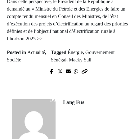
Dans cette perspective, le Président de la République a
demandé au « Ministre du Pétrole et des Energies de faire un
compte rendu mensuel en Conseil des Ministres, de l’état
d’exécution des projets d’électrification au regard des priorités
définies et de l’objectif national d’électrification rurale à
l’horizon 2025 >>
Posted in
Actualité
,
Tagged
Énergie
,
Gouvernement
Société
Sénégal
,
Macky Sall
Prev Post
Affaire PRODAC : Ousmane Sonko
Next Post
condamné à deux mois avec sursis
Kolda : Nouveau scandale au
plus 200 millions à payer à Mame
cimetière de Gadapara
Mbaye Niang
Lang Fils