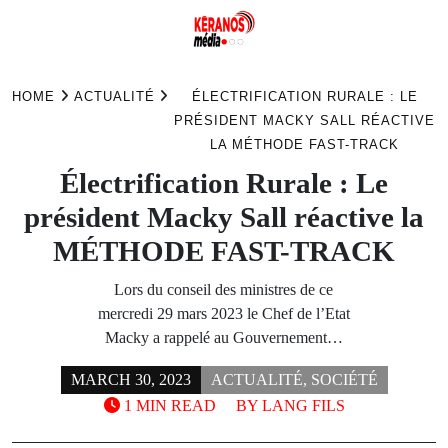
Skip
to
HOME
ACTUALITÉ
ÉLECTRIFICATION RURALE : LE
content
PRÉSIDENT MACKY SALL RÉACTIVE
LA MÉTHODE FAST-TRACK
Électrification Rurale : Le
président Macky Sall réactive la
MÉTHODE FAST-TRACK
Lors du conseil des ministres de ce
mercredi 29 mars 2023 le Chef de l’Etat
Macky a rappelé au Gouvernement…
MARCH 30, 2023
ACTUALITÉ
,
SOCIÉTÉ
1 MIN READ
BY
LANG FILS