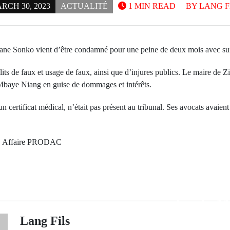
RCH 30, 2023
ACTUALITÉ
1 MIN READ
BY
LANG F
 Sonko vient d’être condamné pour une peine de deux mois avec surs
élits de faux et usage de faux, ainsi que d’injures publics. Le maire de
baye Niang en guise de dommages et intérêts.
 certificat médical, n’était pas présent au tribunal. Ses avocats avaie
d
Affaire PRODAC
Next Po
rev Post
Électrification
PRODAC : La
président M
Sonko "affaiblie
réactive l
"
FAST-T
Lang Fils