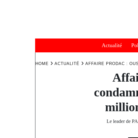
Skip
to
content
Actualité
Pol
HOME
ACTUALITÉ
AFFAIRE PRODAC : OU
Affa
condamn
milli
Le leader de P