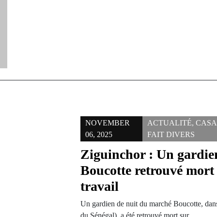
NOVEMBER
ACTUALITÉ
,
CAS
06, 2025
FAIT DIVERS
Ziguinchor : Un gardi
Boucotte retrouvé mort 
travail
Un gardien de nuit du marché Boucotte, dans
du Sénégal), a été retrouvé mort sur…