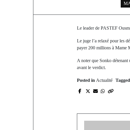
MA
Le leader de PASTEF Ousmane
Le juge l’a relaxé pour les d
payer 200 millions à Mame M
A noter que Sonko détenant un
avant le verdict.
Posted in
Actualité
Tagge
P
Affaire 
défense de 