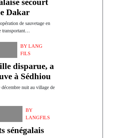
laise secourt
de Dakar
opération de sauvetage en
ue transportant…
BY
LANG
FILS
lle disparue, a
sauve à Sédhiou
 décembre nuit au village de
BY
LANGFILS
s sénégalais