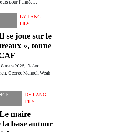
ncours pour l’année…
BY
LANG
FILS
 se joue sur le
ureaux », tonne
 CAF
18 mars 2026, l’icône
bérien, George Manneh Weah,
NCE
,
BY
LANG
FILS
 Le maire
 la base autour