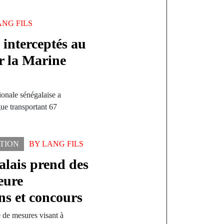
ANG FILS
 interceptés au
r la Marine
ionale sénégalaise a
gue transportant 67
TION
BY
LANG FILS
lais prend des
eure
ns et concours
 de mesures visant à