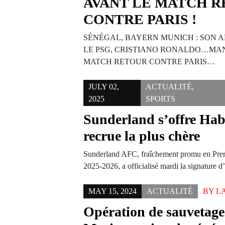
AVANT LE MATCH 
CONTRE PARIS !
SÉNÉGAL, BAYERN MUNICH : SON 
LE PSG, CRISTIANO RONALDO…MAN
MATCH RETOUR CONTRE PARIS…
JULY 02,
ACTUALITÉ
,
2025
SPORTS
Sunderland s’offre Hab
recrue la plus chère
Sunderland AFC, fraîchement promu en Prem
2025-2026, a officialisé mardi la signature
MAY 15, 2024
ACTUALITÉ
BY
L
Opération de sauvetage 