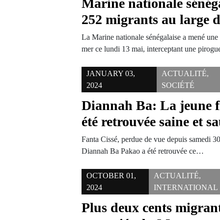
Marine nationale sénéga
252 migrants au large 
La Marine nationale sénégalaise a mené une 
mer ce lundi 13 mai, interceptant une pirog
JANUARY 03,
ACTUALITÉ
,
2024
SOCIÉTÉ
Diannah Ba: La jeune fi
été retrouvée saine et 
Fanta Cissé, perdue de vue depuis samedi 30
Diannah Ba Pakao a été retrouvée ce…
OCTOBER 01,
ACTUALITÉ
,
2024
INTERNATIONAL
Plus deux cents migrant