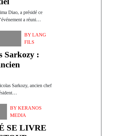
iel
ma Diao, a présidé ce
 L’événement a réuni…
BY
LANG
FILS
s Sarkozy :
ancien
icolas Sarkozy, ancien chef
résident…
BY
KERANOS
MEDIA
NÉ SE LIVRE