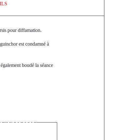
ILS
is pour diffamation.
 Ziguinchor est condamné à
nt également boudé la séance
st
 Rurale : Le
acky Sall
a MÉTHODE
RACK