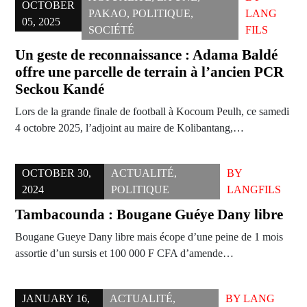
OCTOBER
PAKAO
,
POLITIQUE
,
LANG
05, 2025
SOCIÉTÉ
FILS
Un geste de reconnaissance : Adama Baldé
offre une parcelle de terrain à l’ancien PCR
Seckou Kandé
Lors de la grande finale de football à Kocoum Peulh, ce samedi
4 octobre 2025, l’adjoint au maire de Kolibantang,…
OCTOBER 30,
ACTUALITÉ
,
BY
2024
POLITIQUE
LANGFILS
Tambacounda : Bougane Guéye Dany libre
Bougane Gueye Dany libre mais écope d’une peine de 1 mois
assortie d’un sursis et 100 000 F CFA d’amende…
JANUARY 16,
ACTUALITÉ
,
BY
LANG