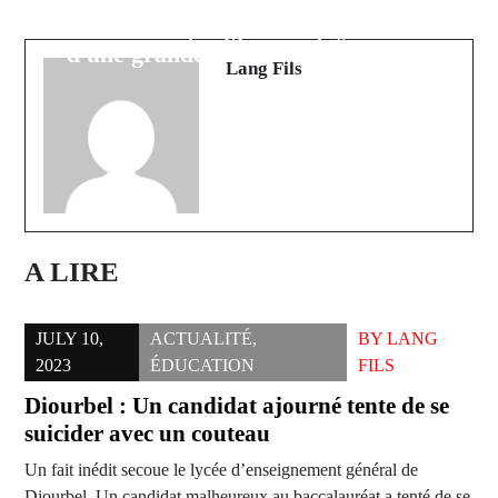
va saisir la CPI pour des "crimes
Rebelo De Sousa qualifie le Sénégal
contre l'humanité"
d'une grande nation de démocratie
Lang Fils
A LIRE
JULY 10,
ACTUALITÉ
,
BY
LANG
2023
ÉDUCATION
FILS
Diourbel : Un candidat ajourné tente de se
suicider avec un couteau
Un fait inédit secoue le lycée d’enseignement général de
Diourbel. Un candidat malheureux au baccalauréat a tenté de se