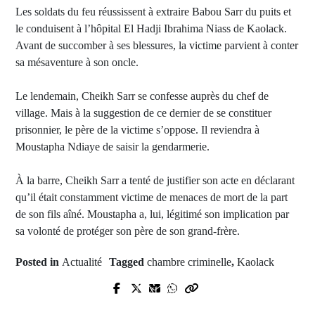
Les soldats du feu réussissent à extraire Babou Sarr du puits et
le conduisent à l’hôpital El Hadji Ibrahima Niass de Kaolack.
Avant de succomber à ses blessures, la victime parvient à conter
sa mésaventure à son oncle.
Le lendemain, Cheikh Sarr se confesse auprès du chef de
village. Mais à la suggestion de ce dernier de se constituer
prisonnier, le père de la victime s’oppose. Il reviendra à
Moustapha Ndiaye de saisir la gendarmerie.
À la barre, Cheikh Sarr a tenté de justifier son acte en déclarant
qu’il était constamment victime de menaces de mort de la part
de son fils aîné. Moustapha a, lui, légitimé son implication par
sa volonté de protéger son père de son grand-frère.
Posted in
Actualité
Tagged
chambre criminelle
,
Kaolack
Prev Post
Next Post
Tensions socio-politiques : Le F24
Portugal : Le Président Marcelo