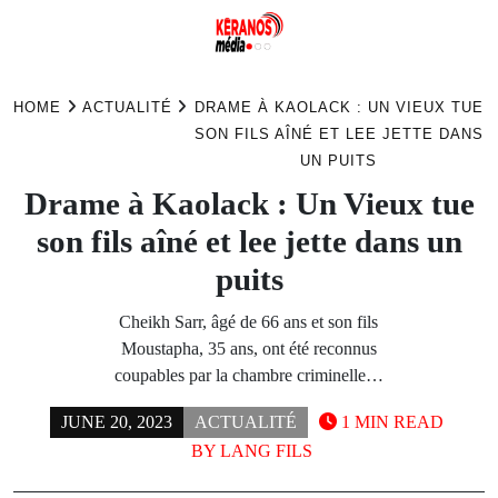
Skip
to
HOME
ACTUALITÉ
DRAME À KAOLACK : UN VIEUX TUE
content
SON FILS AÎNÉ ET LEE JETTE DANS
UN PUITS
Drame à Kaolack : Un Vieux tue
son fils aîné et lee jette dans un
puits
Cheikh Sarr, âgé de 66 ans et son fils
Moustapha, 35 ans, ont été reconnus
coupables par la chambre criminelle…
JUNE 20, 2023
ACTUALITÉ
1 MIN READ
BY
LANG FILS