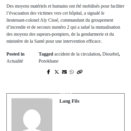
Des moyens matériels et humains ont été mobilisés pour faciliter
l’évacuation des victimes vers cet hôpital, a signalé le
lieutenant-colonel Aly Cissé, commandant du groupement
d’incendie et de secours numéro 2 qui a salué la mutualisation
des moyens des sapeurs-pompiers, de la gendarmerie et du
ministère de la Santé pour une intervention efficace.
Posted in
Tagged
accident de la circulation
,
Diourbel
,
Actualité
Porokhane
Prev Post
Next Post
Les nominations en conseil des
Rencontre avec Macky Sall : La
ministres du Mercredi 24 Janvier
réponse salée de Bougane Guéye à
2024
Mimi Touré
Lang Fils