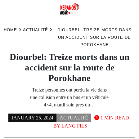
Skip
to
HOME
ACTUALITÉ
DIOURBEL: TREIZE MORTS DANS
content
UN ACCIDENT SUR LA ROUTE DE
POROKHANE
Diourbel: Treize morts dans un
accident sur la route de
Porokhane
Treize personnes ont perdu la vie dans
une collision entre un bus et un véhicule
4×4, mardi soir, près du…
JANUARY 25, 2024
ACTUALITÉ
1 MIN READ
BY
LANG FILS