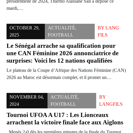
présidentielle de 2024, Thierno Alassane Sall a déposé ce
mardi,…
OCTOBER 29,
ACTUALITÉ
,
BY
LANG
2025
FOOTBALL
FILS
Le Sénégal arrache sa qualification pour
une CAN Féminine 2026 annonciatrice de
surprises: Voici les 12 nations qualifiées
Le plateau de la Coupe d’Afrique des Nations Féminine (CAN)
2026 au Maroc est désormais complet, et il promet un…
NOVEMBER 04,
ACTUALITÉ
,
BY
2024
FOOTBALL
LANGFILS
Tournoi UFOA A U17 : Les Lionceaux
arrachent la victoire finale face aux Aiglons
Menés 2-0 dès les premières minutes de la finale du Tournoi