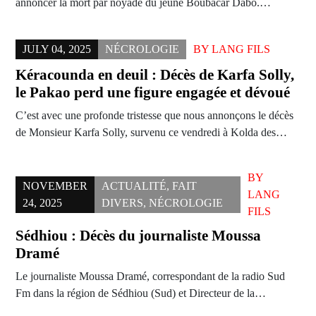
annoncer la mort par noyade du jeune Boubacar Dabo.…
JULY 04, 2025
NÉCROLOGIE
BY
LANG FILS
Kéracounda en deuil : Décès de Karfa Solly,
le Pakao perd une figure engagée et dévoué
C’est avec une profonde tristesse que nous annonçons le décès
de Monsieur Karfa Solly, survenu ce vendredi à Kolda des…
BY
NOVEMBER
ACTUALITÉ
,
FAIT
LANG
24, 2025
DIVERS
,
NÉCROLOGIE
FILS
Sédhiou : Décès du journaliste Moussa
Dramé
Le journaliste Moussa Dramé, correspondant de la radio Sud
Fm dans la région de Sédhiou (Sud) et Directeur de la…