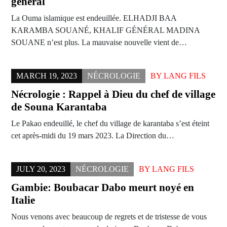
général
La Ouma islamique est endeuillée. ELHADJI BAA
KARAMBA SOUANÉ, KHALIF GÉNÉRAL MADINA
SOUANE n’est plus. La mauvaise nouvelle vient de…
MARCH 19, 2023
NÉCROLOGIE
BY
LANG FILS
Nécrologie : Rappel à Dieu du chef de village
de Souna Karantaba
Le Pakao endeuillé, le chef du village de karantaba s’est éteint
cet après-midi du 19 mars 2023. La Direction du…
JULY 20, 2023
NÉCROLOGIE
BY
LANG FILS
Gambie: Boubacar Dabo meurt noyé en
Italie
Nous venons avec beaucoup de regrets et de tristesse de vous