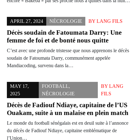
encore « Bakeba » par ses proche nous a quittés dans la nuit…
APRIL 27, 2024
NÉCROLOGIE
BY
LANG FILS
Décès soudain de Fatoumata Darry: Une
femme de foi et de bonté nous quitte
C’est avec une profonde tristesse que nous apprenons le décès
soudain de Fatoumata Darry, communément appelée
Mandiacoding, survenu dans la…
MAY 17,
FOOTBALL
,
BY
LANG
2025
NÉCROLOGIE
FILS
Décès de Fadiouf Ndiaye, capitaine de l’US
Ouakam, suite à un malaise en plein match
Le monde du football sénégalais est en deuil suite à l’annonce
du décès de Fadiouf Ndiaye, capitaine emblématique de
l’Union…