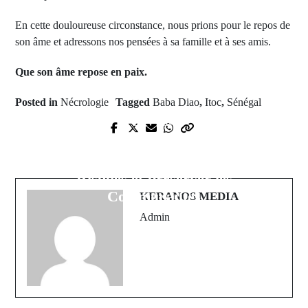
En cette douloureuse circonstance, nous prions pour le repos de
son âme et adressons nos pensées à sa famille et à ses amis.
Que son âme repose en paix.
Posted in
Nécrologie
Tagged
Baba Diao
,
Itoc
,
Sénégal
Next Post
Prev Post
Les Tonnerres et la Foudre en
Des retrouvailles miraculeuses
Casamance: Comprendre les
d'une famille après 56 ans de
Risques et Préserver les
séparation
Communautés
KERANOS MEDIA
Admin