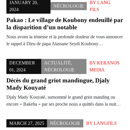
JANUARY 20,
BY
LANG
NÉCROLOGIE
2024
FILS
Pakao : Le village de Koubony endeuillé par
la disparition d’un notable
Nous avons la tristesse et la profonde douleur de vous annoncer
le rappel à Dieu de papa Alassane Seydi Koubony…
DECEMBER
ACTUALITÉ
,
BY
KERANOS
01, 2024
NÉCROLOGIE
MEDIA
Décès du grand griot mandingue, Djaly
Mady Kouyaté
Djaly Mady Kouyaté, surnommé le grand griot manding ou
encore « Bakeba » par ses proche nous a quittés dans la nuit…
MARCH 27, 2025
NÉCROLOGIE
BY
LANGFILS