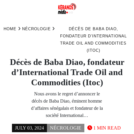
Skip
to
HOME
NÉCROLOGIE
DÉCÈS DE BABA DIAO,
content
FONDATEUR D’INTERNATIONAL
TRADE OIL AND COMMODITIES
(ITOC)
Décès de Baba Diao, fondateur
d’International Trade Oil and
Commodities (Itoc)
Nous avons le regret d’annoncer le
décès de Baba Diao, éminent homme
d’affaires sénégalais et fondateur de la
société International…
JULY 03, 2024
NÉCROLOGIE
1 MIN READ