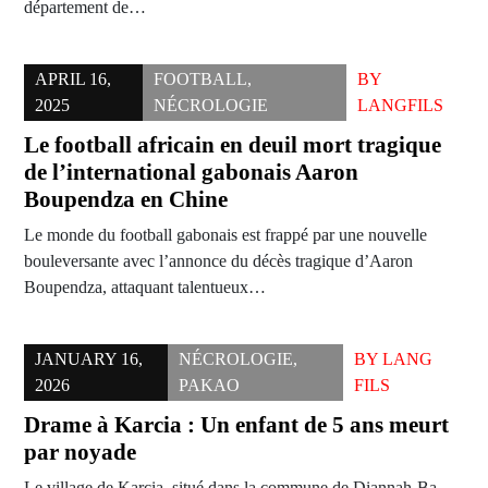
département de…
APRIL 16,
FOOTBALL
,
BY
2025
NÉCROLOGIE
LANGFILS
Le football africain en deuil mort tragique
de l’international gabonais Aaron
Boupendza en Chine
Le monde du football gabonais est frappé par une nouvelle
bouleversante avec l’annonce du décès tragique d’Aaron
Boupendza, attaquant talentueux…
JANUARY 16,
NÉCROLOGIE
,
BY
LANG
2026
PAKAO
FILS
Drame à Karcia : Un enfant de 5 ans meurt
par noyade
Le village de Karcia, situé dans la commune de Diannah-Ba