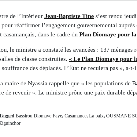
tre de l’Intérieur
Jean-Baptiste Tine
s’est rendu jeudi
r pour réaffirmer l’engagement gouvernemental auprès 
it casamançais, dans le cadre du
Plan Diomaye pour l
u, le ministre a constaté les avancées : 137 ménages 
alles de classe construites.
«
Le Plan Diomaye
pour l
 souffrance des déplacés. L’État ne reculera pas », a-t-i
La maire de Nyassia rappelle que « les populations de 
 de revenir ». Le ministre prône une paix durable dépa
Tagged
Bassirou Diomaye Faye
,
Casamance
,
La paix
,
OUSMANE S
Ziguinchor
rev Post
Next Po