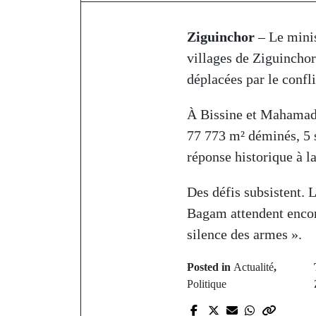
Ziguinchor
– Le minis
villages de Ziguincho
déplacées par le confl
À Bissine et Mahamado
77 773 m² déminés, 5 s
réponse historique à la
Des défis subsistent. 
Bagam attendent encore
silence des armes ».
Posted in
Actualité
,
Politique
P