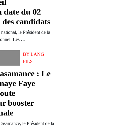
il
la date du 02
te des candidats
national, le Président de la
tionnel. Les …
BY
LANG
FILS
Casamance : Le
omaye Faye
route
ur booster
nale
asamance, le Président de la