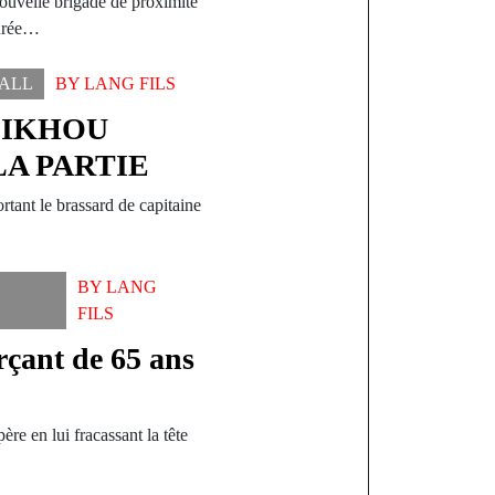
ouvelle brigade de proximité
gurée…
ALL
BY
LANG FILS
EIKHOU
LA PARTIE
rtant le brassard de capitaine
BY
LANG
FILS
çant de 65 ans
re en lui fracassant la tête