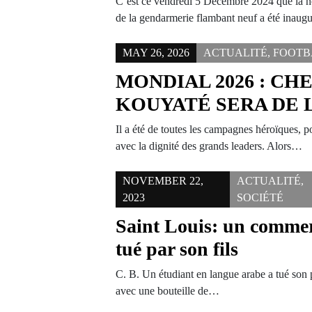
C’est ce vendredi 5 Décembre 2024 que la n
de la gendarmerie flambant neuf a été inau
MAY 26, 2026
ACTUALITÉ
,
FOOTB
MONDIAL 2026 : CH
KOUYATÉ SERA DE 
Il a été de toutes les campagnes héroïques, po
avec la dignité des grands leaders. Alors…
NOVEMBER 22,
ACTUALITÉ
,
2023
SOCIÉTÉ
Saint Louis: un commer
tué par son fils
C. B. Un étudiant en langue arabe a tué son pè
avec une bouteille de…