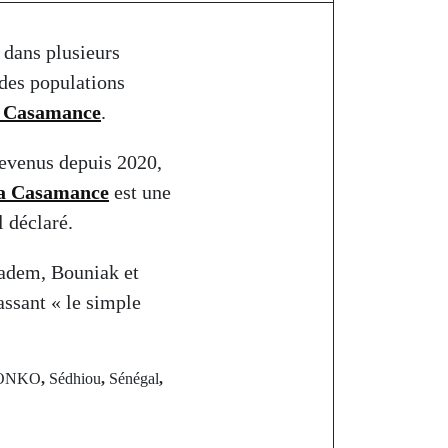
 dans plusieurs
des populations
a Casamance
.
revenus depuis 2020,
a Casamance
est une
l déclaré.
Badem, Bouniak et
ssant « le simple
ONKO
,
Sédhiou
,
Sénégal
,
st