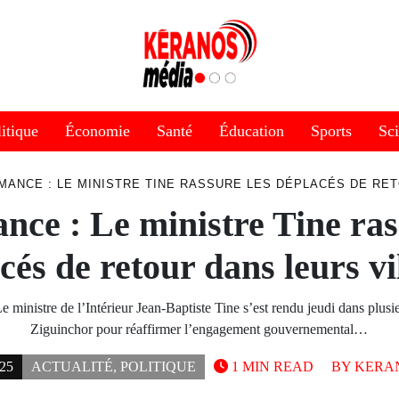
itique
Économie
Santé
Éducation
Sports
Sc
MANCE : LE MINISTRE TINE RASSURE LES DÉPLACÉS DE RE
ce : Le ministre Tine ras
cés de retour dans leurs vi
 ministre de l’Intérieur Jean-Baptiste Tine s’est rendu jeudi dans plusi
Ziguinchor pour réaffirmer l’engagement gouvernemental…
25
ACTUALITÉ
,
POLITIQUE
1 MIN READ
BY
KERA