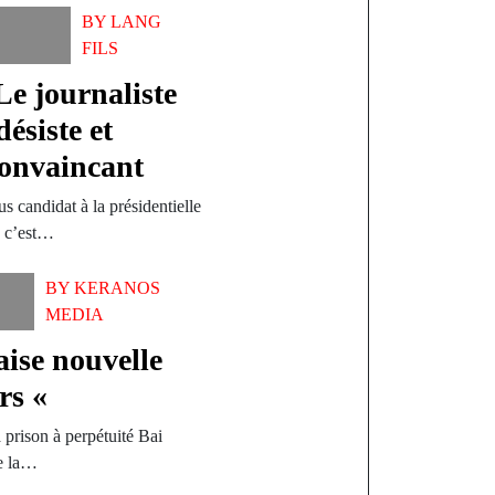
BY
LANG
FILS
Le journaliste
siste et
convaincant
 candidat à la présidentielle
 c’est…
BY
KERANOS
MEDIA
se nouvelle
ers «
 prison à perpétuité Bai
e la…