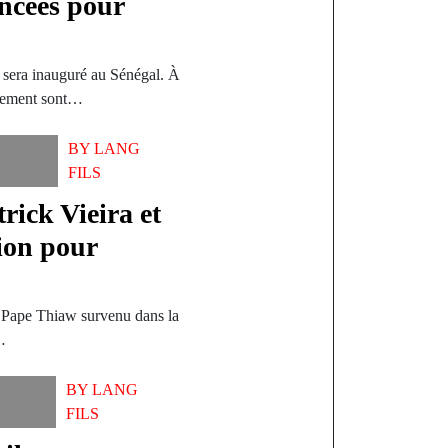
ncées pour
 sera inauguré au Sénégal. À
brement sont…
BY
LANG
FILS
rick Vieira et
ion pour
e Pape Thiaw survenu dans la
…
BY
LANG
FILS