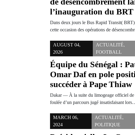
de désencombrement la
l’inauguration du BRT
Dans deux jours le Bus Rapid Transit( BRT)
cette occasion des opérations de désencom
AUGUST 04,
ACTUALITÉ
,
2026
FOOTBALL
Équipe du Sénégal : Pat
Omar Daf en pole posit
succéder à Pape Thiaw
Dakar — À la suite du limogeage officiel d
foulée d’un parcours jugé insatisfaisant lors
MARCH 06,
ACTUALITÉ
,
2024
POLITIQUE