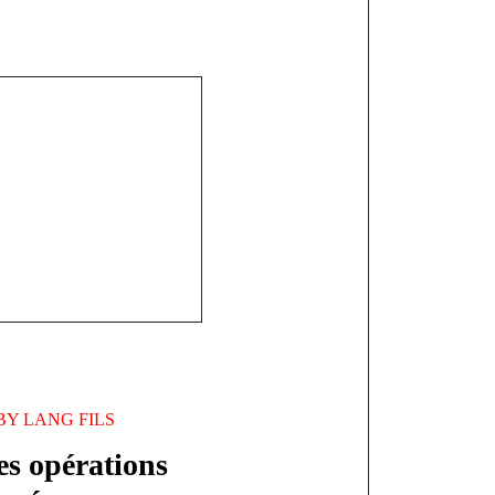
Le calendrier
saison 2025-
arger en PDF
BY
LANG FILS
s opérations