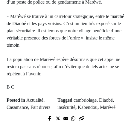
d’un poste de police ou de gendarmerie à Maréwé.
« Maréwé se trouve à un carrefour stratégique, entre le marché
de Diaobé et les pays voisins. C’est un lieu très exposé sur le
plan sécuritaire. Il est temps que notre village bénéficie d’une
véritable présence des forces de l’ordre », insiste le même
témoin.
La population de Maréwé espère désormais que cet appel ne
restera pas sans réponse, afin d’éviter que de tels actes ne se
répètent à l’avenir.
B C
Posted in
Actualité
,
Tagged
cambriolage
,
Diaobé
,
Casamance
,
Fait divers
insécurité
,
Kabendou
,
Maréwé
Next Post
Prev Post
Coris Bank Touba : Le directeur et
Orientation Scolaire 2025-2026 : Le
son frère face à la justice pour des
Ministère de l'éducation du Sénégal