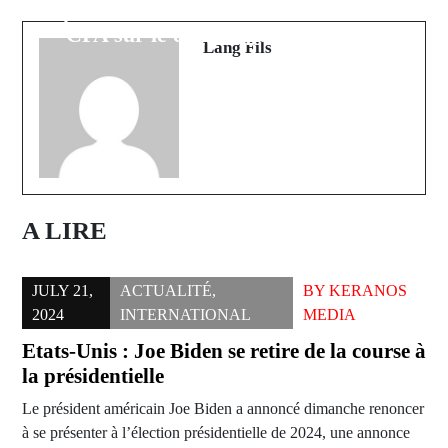
retraits frauduleux de 78 Millions F
précise les critères d'admission en
CFA sur le compte du Khalife des
seconde
Lang Fils
Mourides
A LIRE
JULY 21,
ACTUALITÉ
,
BY
KERANOS
2024
INTERNATIONAL
MEDIA
Etats-Unis : Joe Biden se retire de la course à
la présidentielle
Le président américain Joe Biden a annoncé dimanche renoncer
à se présenter à l’élection présidentielle de 2024, une annonce