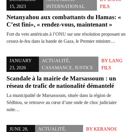
15, 2023
INTERNATIONAL
FILS
Netanyahou aux combattants du Hamas: «
C’est fini», « rendez-vous, maintenant »
Fort du veto américain à l’ONU sur une résolution proposant un
cessez-le-feu dans la bande de Gaza, le Premier ministre…
JANUARY
ACTUALITÉ
,
BY
LANG
23, 2026
CASAMANCE
,
JUSTICE
FILS
Scandale à la mairie de Marsassoum : un
réseau de trafic de nationalité démantelé
La municipalité de Marsassoum, située dans la région de
Sédhiou, se retrouve au cœur d’une onde de choc judiciaire
suite…
JUNE 28,
ACTUALITÉ
,
BY
KERANOS