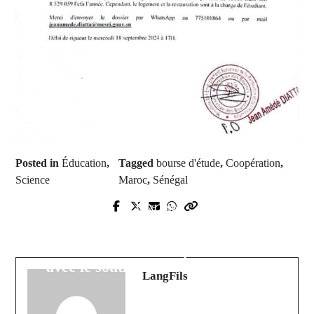
Posted in
Éducation
,
Tagged
bourse d'étude
,
Coopération
,
Science
Maroc
,
Sénégal
Next Post
Prev Post
Sous le signe du sport et de la
Kolibantang se dote d'un stade et
solidarité : Wave triomphe à Sakar
lance son championnat
avec le soutien de Kéranos Média
LangFils