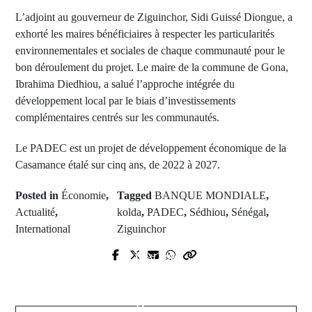
L’adjoint au gouverneur de Ziguinchor, Sidi Guissé Diongue, a
exhorté les maires bénéficiaires à respecter les particularités
environnementales et sociales de chaque communauté pour le
bon déroulement du projet. Le maire de la commune de Gona,
Ibrahima Diedhiou, a salué l’approche intégrée du
développement local par le biais d’investissements
complémentaires centrés sur les communautés.
Le PADEC est un projet de développement économique de la
Casamance étalé sur cinq ans, de 2022 à 2027.
Posted in
Économie
,
Tagged
BANQUE MONDIALE
,
Actualité
,
kolda
,
PADEC
,
Sédhiou
,
Sénégal
,
International
Ziguinchor
Next Post
Prev Post
Conseil des ministres décentralisé :
Retour sur le panier record de
Accueil populaire de Macky Sall à
"King" JAMES