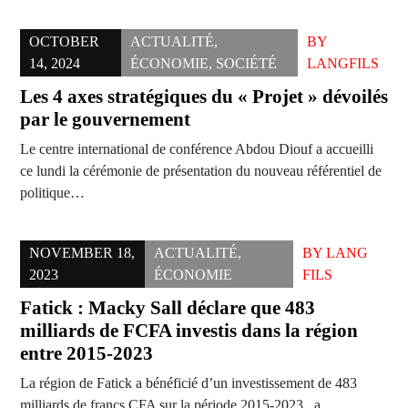
OCTOBER
ACTUALITÉ
,
BY
14, 2024
ÉCONOMIE
,
SOCIÉTÉ
LANGFILS
Les 4 axes stratégiques du « Projet » dévoilés
par le gouvernement
Le centre international de conférence Abdou Diouf a accueilli
ce lundi la cérémonie de présentation du nouveau référentiel de
politique…
NOVEMBER 18,
ACTUALITÉ
,
BY
LANG
2023
ÉCONOMIE
FILS
Fatick : Macky Sall déclare que 483
milliards de FCFA investis dans la région
entre 2015-2023
La région de Fatick a bénéficié d’un investissement de 483
milliards de francs CFA sur la période 2015-2023 , a…