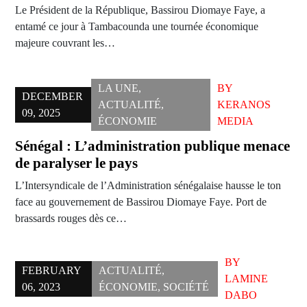
Le Président de la République, Bassirou Diomaye Faye, a
entamé ce jour à Tambacounda une tournée économique
majeure couvrant les…
LA UNE
,
BY
DECEMBER
ACTUALITÉ
,
KERANOS
09, 2025
ÉCONOMIE
MEDIA
Sénégal : L’administration publique menace
de paralyser le pays
L’Intersyndicale de l’Administration sénégalaise hausse le ton
face au gouvernement de Bassirou Diomaye Faye. Port de
brassards rouges dès ce…
BY
FEBRUARY
ACTUALITÉ
,
LAMINE
06, 2023
ÉCONOMIE
,
SOCIÉTÉ
DABO