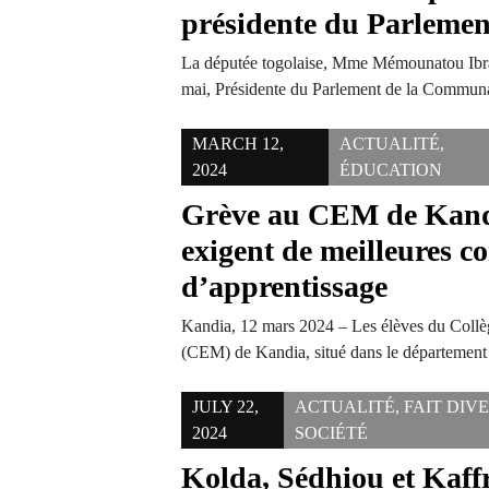
présidente du Parlemen
La députée togolaise, Mme Mémounatou Ibrah
mai, Présidente du Parlement de la Commu
MARCH 12,
ACTUALITÉ
,
2024
ÉDUCATION
Grève au CEM de Kandi
exigent de meilleures c
d’apprentissage
Kandia, 12 mars 2024 – Les élèves du Col
(CEM) de Kandia, situé dans le départemen
JULY 22,
ACTUALITÉ
,
FAIT DIV
2024
SOCIÉTÉ
Kolda, Sédhiou et Kaffr