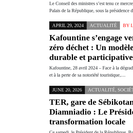
Le Conseil des ministres s’est tenu ce merc
Palais de la République, sous la présidence
APRIL 29, 2024
ACTUALITÉ
BY
Kafountine s’engage ver
zéro déchet : Un modèle
durable et participative
Kafountine, 28 avril 2024 – Face à la dégra
et à la perte de sa notoriété touristique,…
JUNE 20, 2026
ACTUALITÉ
,
SOCIÉ
TER, gare de Sébikotane
Diamniadio : Le Préside
transformation locale
Ce samedi, le Président de la République, 