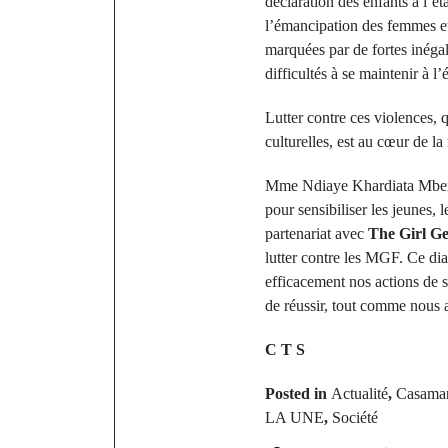
déclaration des enfants à l’éta
l’émancipation des femmes et
marquées par de fortes inégal
difficultés à se maintenir à l’
Lutter contre ces violences,
culturelles, est au cœur de
Mme Ndiaye Khardiata Mbengu
pour sensibiliser les jeunes
partenariat avec
The Girl G
lutter contre les MGF. Ce di
efficacement nos actions de 
de réussir, tout comme nous a
C T S
Posted in
Actualité
,
Casama
LA UNE
,
Société
P