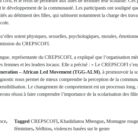
t civil, et le refus de permettre aux filles de terminer leur scolarité. Ces
 le développement de la communauté. Les participants ont souligné que 
ités au détriment des filles, qui subissent notamment la charge des trav
école.
 qu’elles soient physiques, sexuelles, psychologiques, morales, émotion
 la mission du CREPSCOFI.
e, représentante du CREPSCOFI, a expliqué que l’organisation mène 
, les femmes et les leaders locaux. Elle a précisé : « Le CREPSCOFI s’e
eneration – African Led Movement (TGG-ALM)
, à promouvoir la sco
agnostic nous permet de mieux comprendre la perception de la communau
sensibilisation. Le changement de comportement est un processus long,
vons réussi à faire comprendre l’importance de la scolarisation des fille
nce
,
Tagged
CREPSCOFI
,
Khadidiatou Mbengue
,
Montagne roug
féminines
,
Sédhiou
,
violences basées sur le genre
rev Post
Next Po