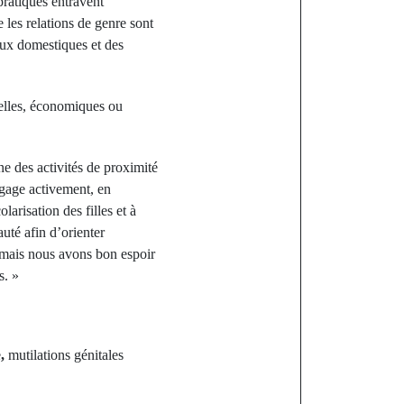
 pratiques entravent
les relations de genre sont
aux domestiques et des
nelles, économiques ou
des activités de proximité
ngage activement, en
larisation des filles et à
té afin d’orienter
 mais nous avons bon espoir
s. »
e
,
mutilations génitales
st