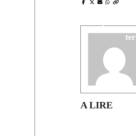
CHAN 2024 
l’Est en fête,
favoris m
ter
A LIRE