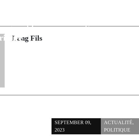
: L’Afrique de
Entretien de l
 le Sénégal et les
barrage Chei
arquent leur
Souané : une 
ritoire
citoyenne e
Lang Fils
SEPTEMBER 09,
ACTUALITÉ
,
2023
POLITIQUE