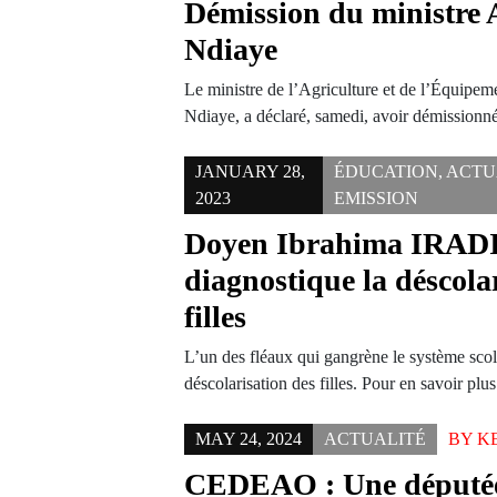
Démission du ministre 
Ndiaye
Le ministre de l’Agriculture et de l’Équipem
Ndiaye, a déclaré, samedi, avoir démission
JANUARY 28,
ÉDUCATION
,
ACTU
2023
EMISSION
Doyen Ibrahima IRA
diagnostique la déscola
filles
L’un des fléaux qui gangrène le système scola
déscolarisation des filles. Pour en savoir pl
MAY 24, 2024
ACTUALITÉ
BY
K
CEDEAO : Une députée