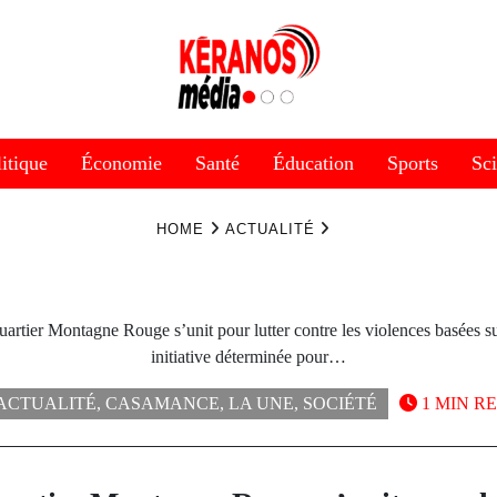
itique
Économie
Santé
Éducation
Sports
Sc
HOME
ACTUALITÉ
uartier Montagne Rouge s’unit pour lutter contre les violences basées s
initiative déterminée pour…
ACTUALITÉ
,
CASAMANCE
,
LA UNE
,
SOCIÉTÉ
1 MIN R