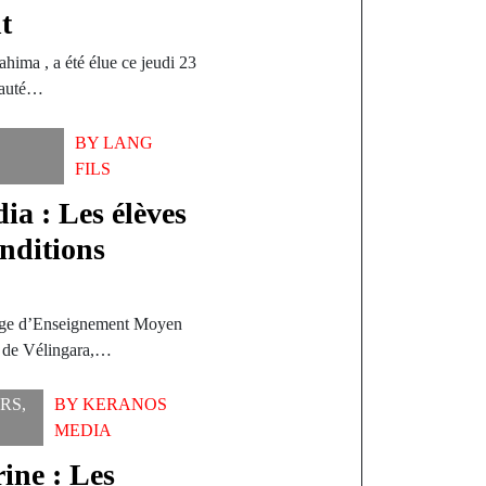
t
ima , a été élue ce jeudi 23
nauté…
BY
LANG
FILS
a : Les élèves
onditions
lège d’Enseignement Moyen
t de Vélingara,…
ERS
,
BY
KERANOS
MEDIA
ine : Les