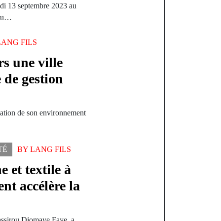
redi 13 septembre 2023 au
 du…
LANG FILS
s une ville
 de gestion
dation de son environnement
TÉ
BY
LANG FILS
 et textile à
nt accélère la
Bassirou Diomaye Faye, a