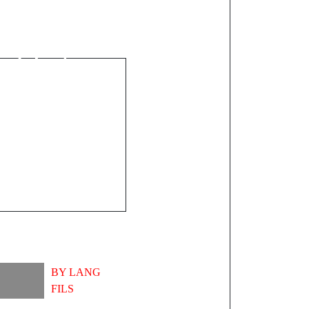
'axe Macka-
kh Alioune
mobilisation
xemplaire
BY
LANG
FILS