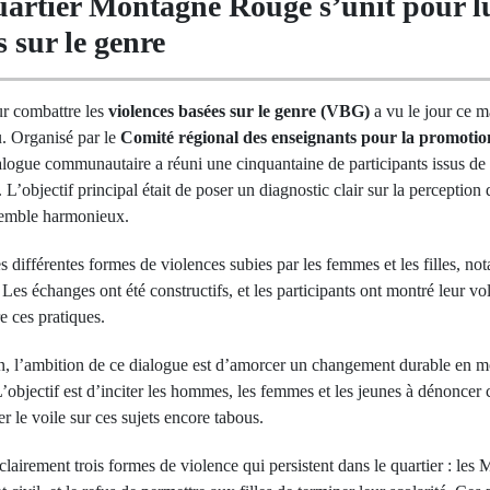
artier Montagne Rouge s’unit pour lut
s sur le genre
ur combattre les
violences basées sur le genre (VBG)
a vu le jour ce m
 Organisé par le
Comité régional des enseignants pour la promotion
alogue communautaire a réuni une cinquantaine de participants issus de 
L’objectif principal était de poser un diagnostic clair sur la perception 
semble harmonieux.
s différentes formes de violences subies par les femmes et les filles, n
. Les échanges ont été constructifs, et les participants ont montré leur v
e ces pratiques.
, l’ambition de ce dialogue est d’amorcer un changement durable en m
’objectif est d’inciter les hommes, les femmes et les jeunes à dénoncer ce
er le voile sur ces sujets encore tabous.
é clairement trois formes de violence qui persistent dans le quartier : le