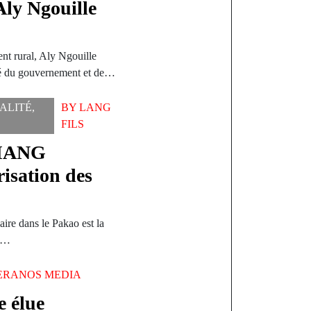
Aly Ngouille
ent rural, Aly Ngouille
né du gouvernement et de…
ALITÉ
,
BY
LANG
FILS
DIANG
risation des
ire dans le Pakao est la
us…
ERANOS MEDIA
 élue