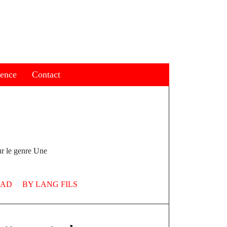
ience
Contact
ur le genre Une
EAD
BY
LANG FILS