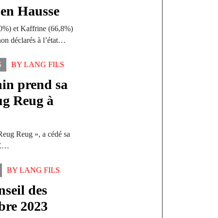
 en Hausse
0%) et Kaffrine (66,8%)
non déclarés à l’état…
S
BY
LANG FILS
in prend sa
ug Reug à
Reug Reug », a cédé sa
NE…
BY
LANG FILS
seil des
bre 2023