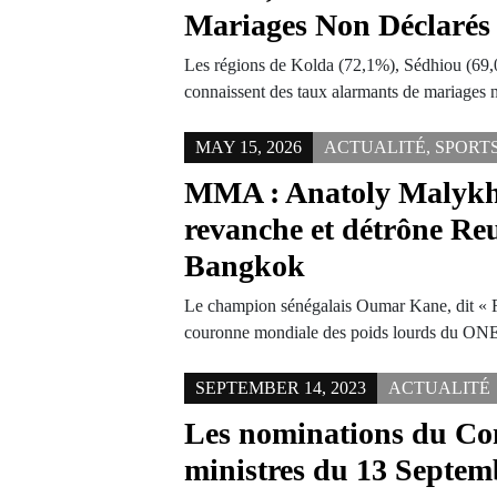
Mariages Non Déclarés
Les régions de Kolda (72,1%), Sédhiou (69,
connaissent des taux alarmants de mariages 
MAY 15, 2026
ACTUALITÉ
,
SPORT
MMA : Anatoly Malykh
revanche et détrône Re
Bangkok
Le champion sénégalais Oumar Kane, dit « 
couronne mondiale des poids lourds du O
SEPTEMBER 14, 2023
ACTUALITÉ
Les nominations du Con
ministres du 13 Septem