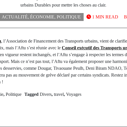
urbains Durables pour mettre les choses au clair.
ACTUALITÉ
,
ÉCONOMIE
,
POLITIQUE
1 MIN READ
u
, l’Association de Financement des Transports urbains, vient de clarifier 
x, mais l’Aftu s’est réunie avec le
Conseil exécutif des Transports u
s en vigueur restent inchangés, et l’Aftu s’engage à respecter les termes 
sport. Mais ce n’est pas tout, l’Aftu va également proposer une harmoni
nes desservies, comme Dougar, Tivaouane Peulh, Deni Biram NDAO, To
era pas au mouvement de grève déclaré par certains syndicats. Restez inf
 !
ie
,
Politique
Tagged
Divers
,
travel
,
Voyages
rev Post
Next Po
de Sakal : les
Cérémonie de 
ux trousses du
initiés dans l