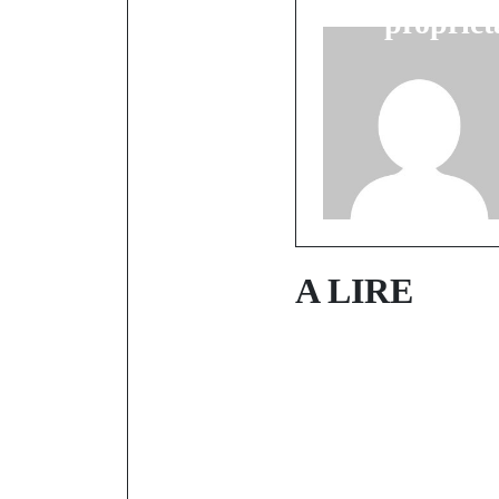
propriét
A LIRE