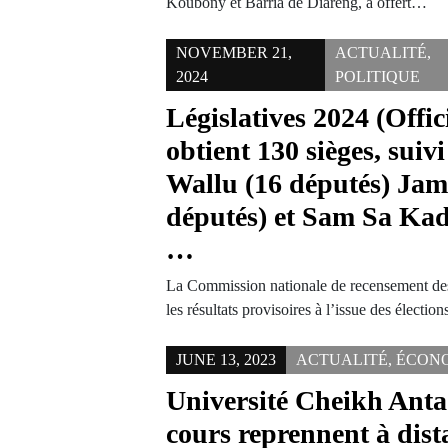
Koubony et Barria de Diareng, a offert…
NOVEMBER 21,
ACTUALITÉ
,
2024
POLITIQUE
Législatives 2024 (Offici
obtient 130 sièges, suiv
Wallu (16 députés) Jam
députés) et Sam Sa Kad
…
La Commission nationale de recensement des
les résultats provisoires à l’issue des électio
JUNE 13, 2023
ACTUALITÉ
,
ÉCON
Université Cheikh Anta
cours reprennent à dist