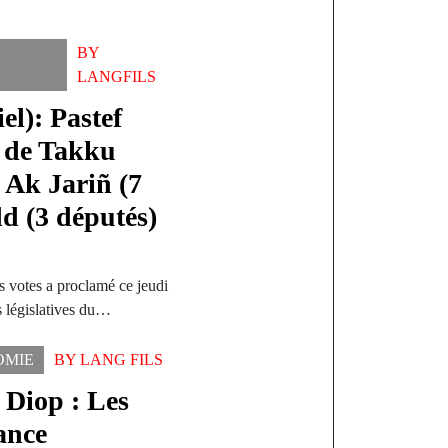
BY
LANGFILS
el): Pastef
i de Takku
 Ak Jariñ (7
d (3 députés)
 votes a proclamé ce jeudi
ns législatives du…
OMIE
BY
LANG FILS
 Diop : Les
ance