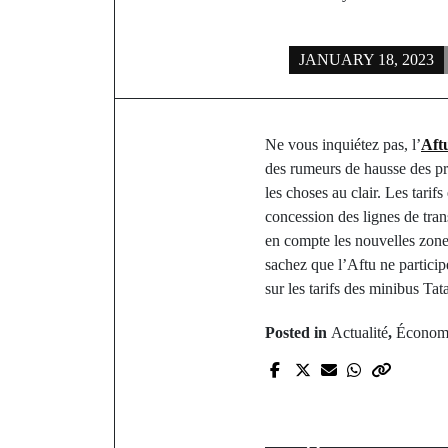
JANUARY 18, 2023
Ne vous inquiétez pas, l’
Aft
des rumeurs de hausse des pri
les choses au clair. Les tarif
concession des lignes de tran
en compte les nouvelles zo
sachez que l’Aftu ne particip
sur les tarifs des minibus Tata
Posted in
Actualité
,
Économ
P
Accident 
gendarmes a