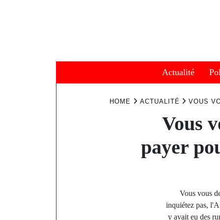
Skip
to
content
Actualité
Pol
HOME
ACTUALITÉ
VOUS VO
Vous v
payer po
Vous vous de
inquiétez pas, l'A
y avait eu des ru