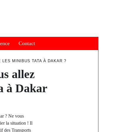
ience
Contact
LES MINIBUS TATA À DAKAR ?
s allez
a à Dakar
kar ? Ne vous
r la situation ! Il
tif des Transports