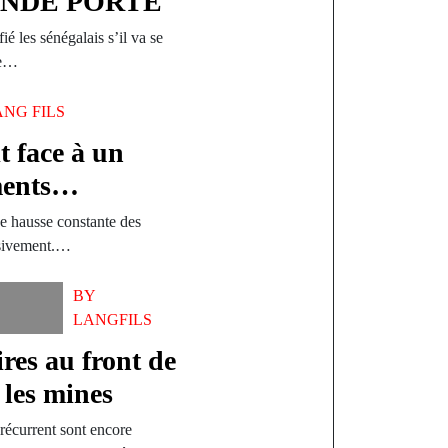
ANDE PORTE
é les sénégalais s’il va se
de…
ANG FILS
t face à un
ements…
ne hausse constante des
ssivement.…
BY
LANGFILS
res au front de
e les mines
récurrent sont encore