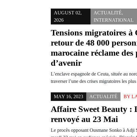
AUGUST 02,
ACTUALITÉ
,
2026
INTERNATIONAL
Tensions migratoires à 
retour de 48 000 person
marocaine réclame des 
d’avenir
L’enclave espagnole de Ceuta, située au nor
traverser l’une des crises migratoires les pl
MAY 16, 2023
ACTUALITÉ
BY
L
Affaire Sweet Beauty : 
renvoyé au 23 Mai
Le procès opposant Ousmane Sonko à Adji S