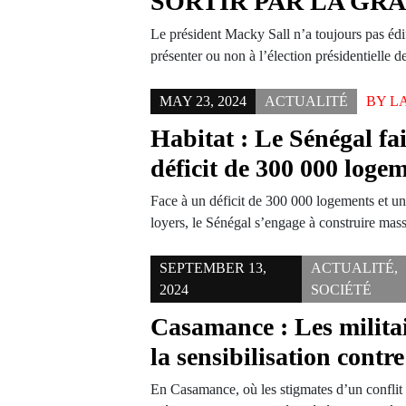
SORTIR PAR LA GR
Le président Macky Sall n’a toujours pas édifi
présenter ou non à l’élection présidentielle 
MAY 23, 2024
ACTUALITÉ
BY
L
Habitat : Le Sénégal fai
déficit de 300 000 log
Face à un déficit de 300 000 logements et u
loyers, le Sénégal s’engage à construire ma
SEPTEMBER 13,
ACTUALITÉ
,
2024
SOCIÉTÉ
Casamance : Les militai
la sensibilisation contr
En Casamance, où les stigmates d’un conflit 