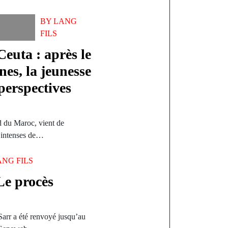
BY
LANG
FILS
Ceuta : après le
nes, la jeunesse
perspectives
d du Maroc, vient de
us intenses de…
ANG FILS
Le procès
arr a été renvoyé jusqu’au