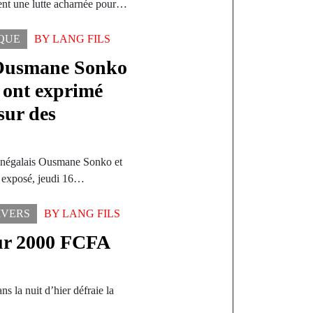
nent une lutte acharnée pour…
IQUE
BY
LANG FILS
 Ousmane Sonko
 ont exprimé
sur des
sénégalais Ousmane Sonko et
t exposé, jeudi 16…
IVERS
BY
LANG FILS
ur 2000 FCFA
s la nuit d’hier défraie la