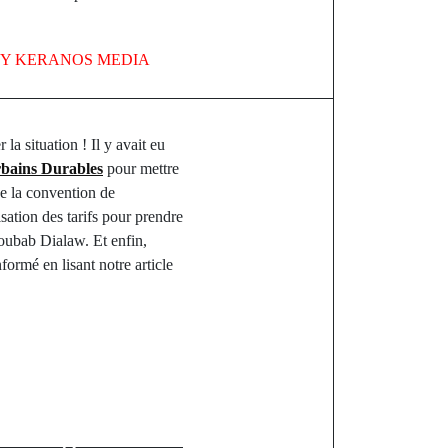
BY
KERANOS MEDIA
la situation ! Il y avait eu
rbains Durables
pour mettre
de la convention de
sation des tarifs pour prendre
ubab Dialaw. Et enfin,
ormé en lisant notre article
st
sortie des
e village de