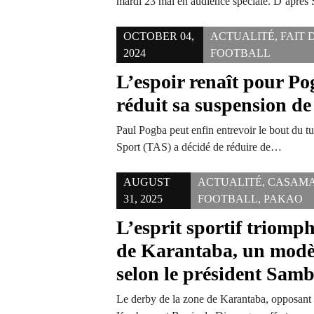
mardi 23 mai en audience spéciale. D’aprè
OCTOBER 04,
ACTUALITÉ
,
FAIT 
2024
FOOTBALL
L’espoir renaît pour P
réduit sa suspension de
Paul Pogba peut enfin entrevoir le bout du tu
Sport (TAS) a décidé de réduire de…
AUGUST
ACTUALITÉ
,
CASAM
31, 2025
FOOTBALL
,
PAKAO
L’esprit sportif triomp
de Karantaba, un modèl
selon le président Sam
Le derby de la zone de Karantaba, opposant