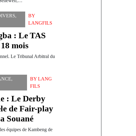
s Seneweb,…
DIVERS
,
BY
LANGFILS
ogba : Le TAS
 18 mois
nnel. Le Tribunal Arbitral du
ANCE
,
BY
LANG
FILS
he : Le Derby
e de Fair-play
ba Souané
 les équipes de Kambeng de