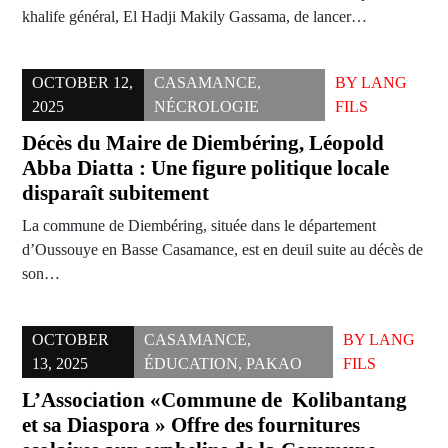
khalife général, El Hadji Makily Gassama, de lancer…
OCTOBER 12,
CASAMANCE
,
BY
LANG
2025
NÉCROLOGIE
FILS
Décès du Maire de Diembéring, Léopold
Abba Diatta : Une figure politique locale
disparaît subitement
La commune de Diembéring, située dans le département
d’Oussouye en Basse Casamance, est en deuil suite au décès de
son…
OCTOBER
CASAMANCE
,
BY
LANG
13, 2025
ÉDUCATION
,
PAKAO
FILS
L’Association «Commune de Kolibantang
et sa Diaspora » Offre des fournitures