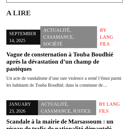
A LIRE
ACTUALITÉ
,
BY
SEPTEMBER
CASAMANCE
,
LANG
14, 2025
SOCIÉTÉ
FILS
Vague de consternation à Touba Boudhié
après la dévastation d’un champ de
pastèques
Un acte de vandalisme d’une rare violence a semé l’émoi parmi
les habitants de Touba Boudhié, dans la commune de…
JANUARY
ACTUALITÉ
,
BY
LANG
23, 2026
CASAMANCE
,
JUSTICE
FILS
Scandale à la mairie de Marsassoum : un
réseau de trafic de nationalité démantelé