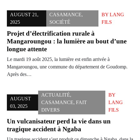
AUGUST 21,
CASAMANCE
,
BY
LANG
2025
SOCIÉTÉ
FILS
Projet d’électrification rurale à
Mangaroungou : la lumière au bout d’une
longue attente
Le mardi 19 août 2025, la lumière est enfin arrivée à
Mangaroungou, une commune du département de Goudomp.
Après des…
ACTUALITÉ
,
BY
AUGUST
CASAMANCE
,
FAIT
LANG
03, 2025
DIVERS
FILS
Un vulcanisateur perd la vie dans un
tragique accident à Ngaba
Un tragique accident s’est produit ce dimanche à Ngaba, dans la