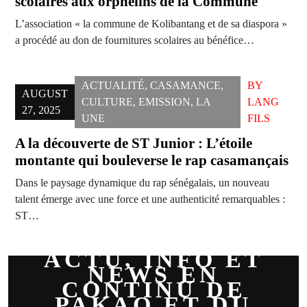
scolaires aux orphelins de la Commune
L’association « la commune de Kolibantang et de sa diaspora »
a procédé au don de fournitures scolaires au bénéfice…
ACTUALITÉ
,
CASAMANCE
,
BY
AUGUST
CULTURE
,
EMISSION
,
LA
LANG
27, 2025
UNE
FILS
A la découverte de ST Junior : L’étoile
montante qui bouleverse le rap casamançais
Dans le paysage dynamique du rap sénégalais, un nouveau
talent émerge avec une force et une authenticité remarquables :
ST…
ACTU, INFO ET
NEWS EN
CONTINU DE
PAKAO ET DU