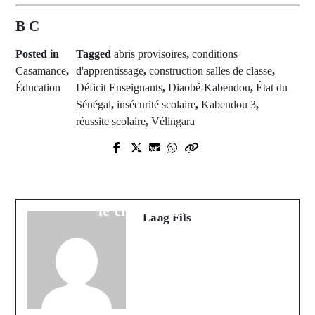
B C
Posted in
Tagged
abris provisoires
,
conditions
Casamance
,
d'apprentissage
,
construction salles de classe
,
Éducation
Déficit Enseignants
,
Diaobé-Kabendou
,
État du
Sénégal
,
insécurité scolaire
,
Kabendou 3
,
réussite scolaire
,
Vélingara
Prev Post
Next Post
Limogé par la FECAFOOT, Marc
Sauvetage de 238 migrants :
Brys conteste et publie également sa
Intervention de la Marine Nationale
liste : Le Cameroun s'enfonce dans
en mer
le chaos pré-CAN
Lang Fils