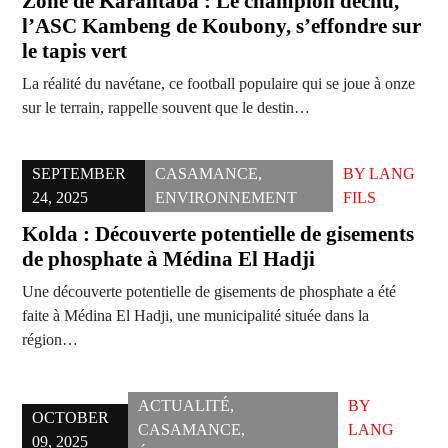
Zone de Karantaba : Le champion déchu,
l’ASC Kambeng de Koubony, s’effondre sur
le tapis vert
La réalité du navétane, ce football populaire qui se joue à onze
sur le terrain, rappelle souvent que le destin…
SEPTEMBER
CASAMANCE
,
BY
LANG
24, 2025
ENVIRONNEMENT
FILS
Kolda : Découverte potentielle de gisements
de phosphate à Médina El Hadji
Une découverte potentielle de gisements de phosphate a été
faite à Médina El Hadji, une municipalité située dans la
région…
ACTUALITÉ
,
BY
OCTOBER
CASAMANCE
,
LANG
09, 2025