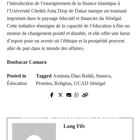
l’introduction de l’enseignement de la finance islamique à
l’Université Cheikh Anta Diop de Dakar marque un tournant
important dans le paysage éducatif et financier du Sénégal.
Cette initiative témoigne de la capacité de l’éducation à être un
moteur de changement positif et durable, et elle offre une lueur
d’espoir pour un avenir où l’éthique et la prospérité peuvent
aller de pair dans le monde des affaires.
Boubacar Camara
Posted in
Tagged
Aminata Diao Baldé
,
finance
,
Éducation
Promise
,
Religion
,
UCAD Sénégal
Prev Post
Next Post
Ziguinchor: le CEM Boucoutte Sud
Kolibantang: Importante saisie de
brûlé par les manifestants.
produits de contrebande à Sobaly
Lang Fils