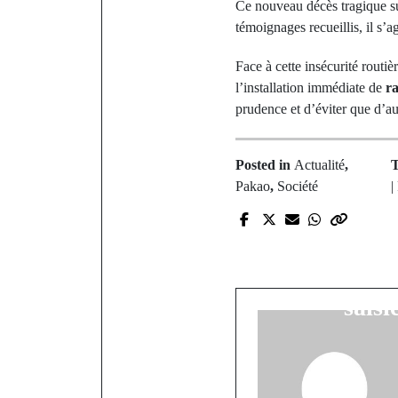
Ce nouveau décès tragique su
témoignages recueillis, il s’a
Face à cette insécurité routi
l’installation immédiate de
ra
prudence et d’éviter que d’au
Posted in
Actualité
,
Pakao
,
Société
|
P
Ziguinchor 
massif au 
saisi