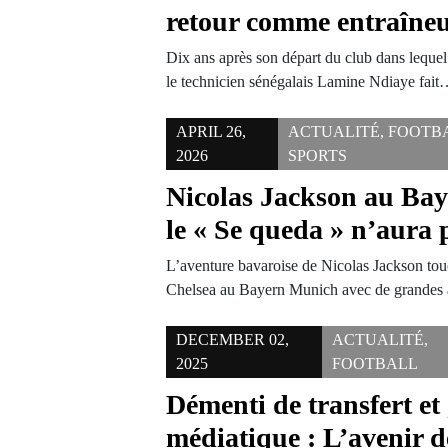
retour comme entraîne
Dix ans après son départ du club dans lequel 
le technicien sénégalais Lamine Ndiaye fai
APRIL 26,
ACTUALITÉ
,
FOOTB
2026
SPORTS
Nicolas Jackson au Ba
le « Se queda » n’aura 
L’aventure bavaroise de Nicolas Jackson touc
Chelsea au Bayern Munich avec de grandes
DECEMBER 02,
ACTUALITÉ
,
2025
FOOTBALL
Démenti de transfert et
médiatique : L’avenir