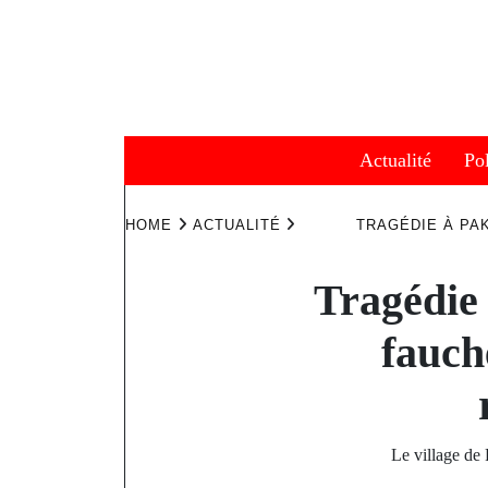
Skip
to
content
Actualité
Pol
HOME
ACTUALITÉ
TRAGÉDIE À PA
Tragédie 
fauch
Le village de 