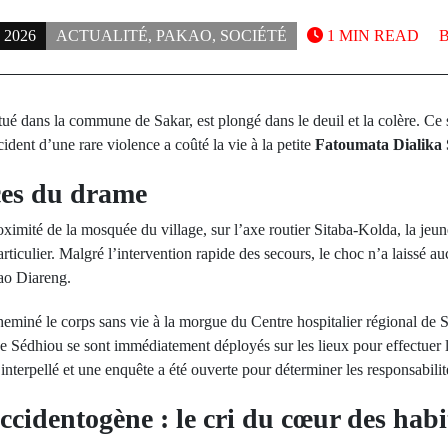
 2026
ACTUALITÉ
,
PAKAO
,
SOCIÉTÉ
1 MIN READ
tué dans la commune de Sakar, est plongé dans le deuil et la colère. Ce
ident d’une rare violence a coûté la vie à la petite
Fatoumata Dialika 
ces du drame
roximité de la mosquée du village, sur l’axe routier Sitaba-Kolda, la jeun
articulier. Malgré l’intervention rapide des secours, le choc n’a laissé a
kao Diareng.
eminé le corps sans vie à la morgue du Centre hospitalier régional de S
e Sédhiou se sont immédiatement déployés sur les lieux pour effectuer l
interpellé et une enquête a été ouverte pour déterminer les responsabili
ccidentogène : le cri du cœur des habi