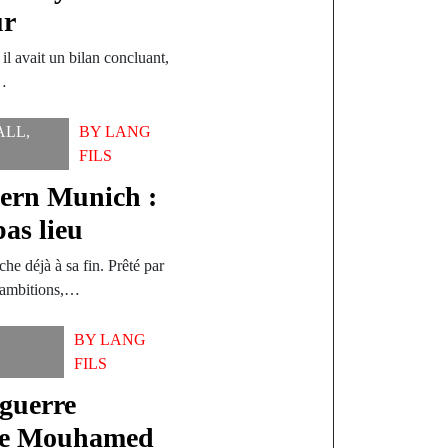
ur
il avait un bilan concluant,
t…
ALL
,
BY
LANG
FILS
yern Munich :
pas lieu
he déjà à sa fin. Prêté par
 ambitions,…
BY
LANG
FILS
 guerre
 de Mouhamed