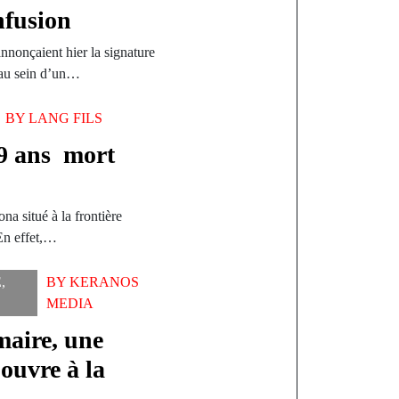
nfusion
nnonçaient hier la signature
 au sein d’un…
BY
LANG FILS
19 ans mort
a situé à la frontière
 En effet,…
E
,
BY
KERANOS
MEDIA
maire, une
’ouvre à la