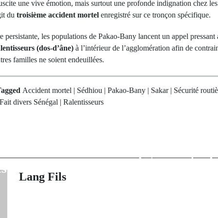
scite une vive émotion, mais surtout une profonde indignation chez les 
git du
troisième accident mortel
enregistré sur ce tronçon spécifique.
ère persistante, les populations de Pakao-Bany lancent un appel pressant 
lentisseurs (dos-d’âne)
à l’intérieur de l’agglomération afin de contrai
tres familles ne soient endeuillées.
Tagged
Accident mortel | Sédhiou | Pakao-Bany | Sakar | Sécurité routiè
 Fait divers Sénégal | Ralentisseurs
Next Po
rev Post
Lycée de Dia
: Coup d'arrêt
enseignants 
trafic avec des
ligne contre l
es record
faites au
Lang Fils