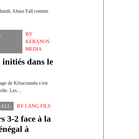
 lundi, Abass Fall comme
,
BY
KERANOS
MEDIA
initiés dans le
llage de Kéracounda s’est
nelle. Les…
BALL
BY
LANG FILS
 3-2 face à la
énégal à