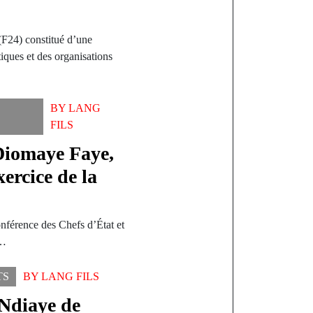
F24) constitué d’une
tiques et des organisations
BY
LANG
FILS
Diomaye Faye,
ercice de la
onférence des Chefs d’État et
é…
TS
BY
LANG FILS
Ndiaye de