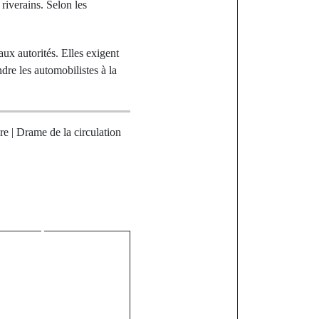
riverains. Selon les
aux autorités. Elles exigent
ndre les automobilistes à la
re | Drame de la circulation
st
roumé : Les
en première
es violences
x femmes