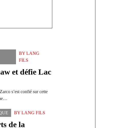
BY
LANG
FILS
w et défie Lac
rco s’est confié sur cette
 une…
IQUE
BY
LANG FILS
ts de la