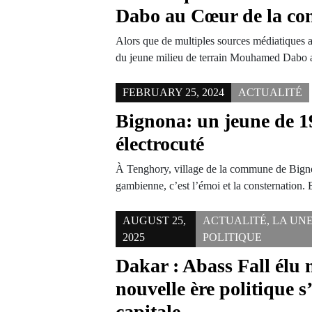
Dabo au Cœur de la co
Alors que de multiples sources médiatiques a
du jeune milieu de terrain Mouhamed Dabo
FEBRUARY 25, 2024
ACTUALITÉ
Bignona: un jeune de 
électrocuté
À Tenghory, village de la commune de Bignon
gambienne, c’est l’émoi et la consternation.
AUGUST 25,
ACTUALITÉ
,
LA UN
2025
POLITIQUE
Dakar : Abass Fall élu 
nouvelle ère politique s
capitale