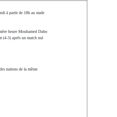
di à partir de 18h au stade
première heure Mouhamed Dabo
ut (4-3) aprés un match nul
 des nations de la même
st
orale : « les