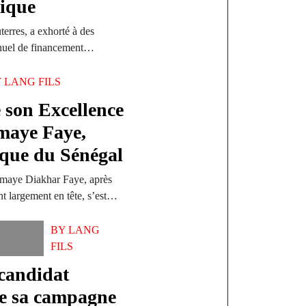
rique
erres, a exhorté à des
annuel de financement…
Y
LANG FILS
 son Excellence
maye Faye,
ique du Sénégal
omaye Diakhar Faye, après
ent largement en tête, s’est…
BY
LANG
FILS
 candidat
e sa campagne