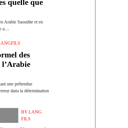
es quelle que
 en Arabie Saoudite et en
ye a…
LANGFILS
ormel des
 l’Arabie
ant une prétendue
rreur dans la détermination
BY
LANG
FILS