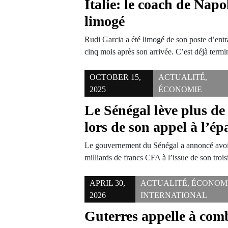
Italie: le coach de Napo
limogé
Rudi Garcia a été limogé de son poste d’ent
cinq mois après son arrivée. C’est déjà ter
OCTOBER 15,
ACTUALITÉ
,
2025
ÉCONOMIE
Le Sénégal lève plus de
lors de son appel à l’é
Le gouvernement du Sénégal a annoncé avoi
milliards de francs CFA à l’issue de son tro
APRIL 30,
ACTUALITÉ
,
ÉCONOM
2026
INTERNATIONAL
Guterres appelle à combl