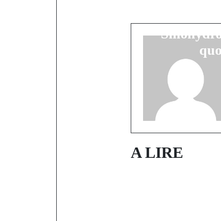
Diomaye Fay
le choix 
Sinohydro
quo
A LIRE