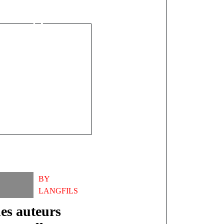
ront de leurs
ue soit leur
nance
BY
LANGFILS
les auteurs