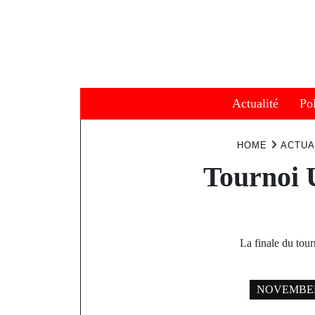
Skip
to
content
Actualité
Pol
HOME
ACTUA
Tournoi 
La finale du tou
NOVEMBER 