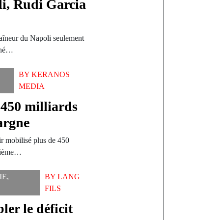
li, Rudi Garcia
raîneur du Napoli seulement
miné…
BY
KERANOS
MEDIA
 450 milliards
pargne
r mobilisé plus de 450
isième…
IE
,
BY
LANG
FILS
er le déficit