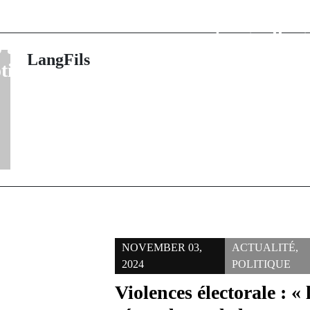
e en Turquie et
auteurs répond
de la société
actes quelle q
 au menu des
apparte
LangFils
tidiens
NOVEMBER 03,
ACTUALITÉ
,
2024
POLITIQUE
Violences électorale : « 