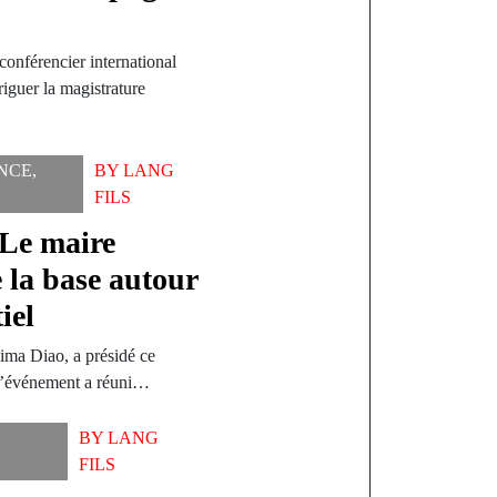
conférencier international
iguer la magistrature
NCE
,
BY
LANG
FILS
 Le maire
 la base autour
iel
ma Diao, a présidé ce
 L’événement a réuni…
BY
LANG
FILS