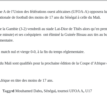
one A de l’Union des fédérations ouest africaines (UFOA-A) opposera lun
tionale de football des moins de 17 ans du Sénégal à celle du Mali.
ale la Gambie (3-2) vendredi au stade Lat-Dior de Thiès alors qu’en 
ème minute) et ses coéquipiers ont éliminé la Guinée Bissau aux tirs au b
ementaire.
 match nul et vierge 0-0, à la fin du temps réglementaire.
u Mali sont qualifiés pour la prochaine édition de la Coupe d’Afrique
rique en titre des moins de 17 ans.
rev Post
Tagged
Mouhamed Dabo
,
Sénégal
,
tournoi UFOA A
,
U17
Next Po
e de Bassirou
Violences élect