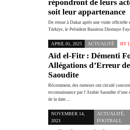
répondront de leurs act
soit leur appartenance
De retour à Dakar après une visite officielle
Türkiye, le Président Bassirou Diomaye Fa
APRIL 01, 2025
ACTUALITÉ
BY
Aïd el-Fitr : Démenti F
Allégations d’Erreur de
Saoudite
Récemment, des rumeurs ont circulé concern
reconnaissance par l’Arabie Saoudite d’une e
de la date…
NOVEMBER 14,
ACTUALITÉ
,
2023
FOOTBALL