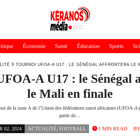
itique
Économie
Santé
Éducation
Sports
Sc
LITÉ
TOURNOI UFOA-A U17 : LE SÉNÉGAL AFFRONTERA LE 
UFOA-A U17 : le Sénégal a
le Mali en finale
rnoi de la zone A de l’Union des fédérations ouest africaines (UFOA-A)
partir de…
02, 2024
ACTUALITÉ
,
FOOTBALL
1 MIN READ
B