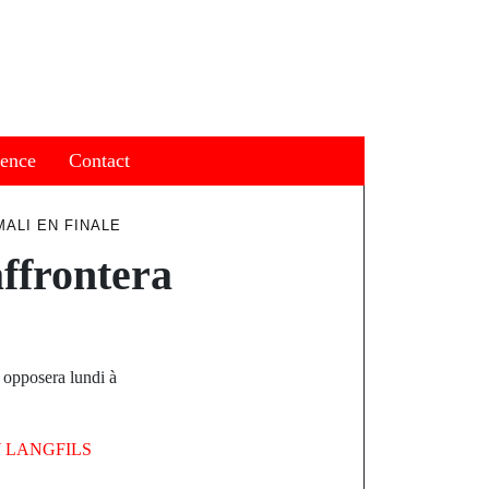
ience
Contact
MALI EN FINALE
ffrontera
 opposera lundi à
Y
LANGFILS